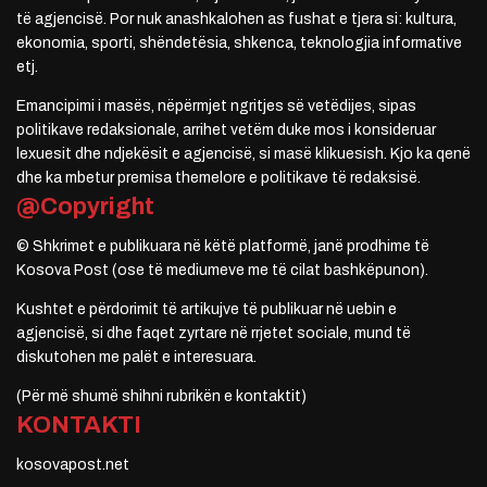
të agjencisë. Por nuk anashkalohen as fushat e tjera si: kultura,
ekonomia, sporti, shëndetësia, shkenca, teknologjia informative
etj.
Emancipimi i masës, nëpërmjet ngritjes së vetëdijes, sipas
politikave redaksionale, arrihet vetëm duke mos i konsideruar
lexuesit dhe ndjekësit e agjencisë, si masë klikuesish. Kjo ka qenë
dhe ka mbetur premisa themelore e politikave të redaksisë.
@Copyright
© Shkrimet e publikuara në këtë platformë, janë prodhime të
Kosova Post (ose të mediumeve me të cilat bashkëpunon).
Kushtet e përdorimit të artikujve të publikuar në uebin e
agjencisë, si dhe faqet zyrtare në rrjetet sociale, mund të
diskutohen me palët e interesuara.
(Për më shumë shihni rubrikën e kontaktit)
KONTAKTI
kosovapost.net