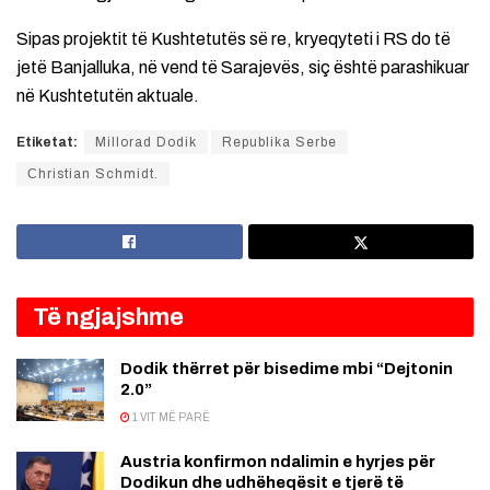
Sipas projektit të Kushtetutës së re, kryeqyteti i RS do të
jetë Banjalluka, në vend të Sarajevës, siç është parashikuar
në Kushtetutën aktuale.
Etiketat:
Millorad Dodik
Republika Serbe
Сhristian Schmidt.
Të ngjajshme
Dodik thërret për bisedime mbi “Dejtonin
2.0”
1 VIT MË PARË
Austria konfirmon ndalimin e hyrjes për
Dodikun dhe udhëheqësit e tjerë të