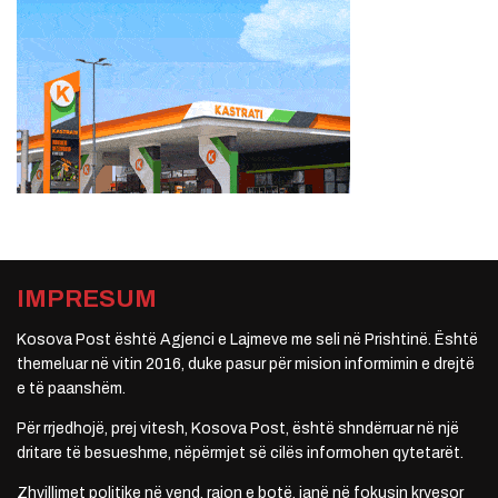
IMPRESUM
Kosova Post është Agjenci e Lajmeve me seli në Prishtinë. Është
themeluar në vitin 2016, duke pasur për mision informimin e drejtë
e të paanshëm.
Për rrjedhojë, prej vitesh, Kosova Post, është shndërruar në një
dritare të besueshme, nëpërmjet së cilës informohen qytetarët.
Zhvillimet politike në vend, rajon e botë, janë në fokusin kryesor