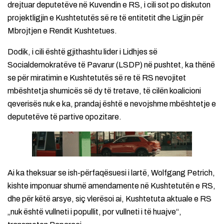
drejtuar deputetëve në Kuvendin e RS, i cili sot po diskuton
projektligjin e Kushtetutës së re të entitetit dhe Ligjin për
Mbrojtjen e Rendit Kushtetues.
Dodik, i cili është gjithashtu lider i Lidhjes së
Socialdemokratëve të Pavarur (LSDP) në pushtet, ka thënë
se për miratimin e Kushtetutës së re të RS nevojitet
mbështetja shumicës së dy të tretave, të cilën koalicioni
qeverisës nuk e ka, prandaj është e nevojshme mbështetje e
deputetëve të partive opozitare.
Ai ka theksuar se ish-përfaqësuesi i lartë, Wolfgang Petrich,
kishte imponuar shumë amendamente në Kushtetutën e RS,
dhe për këtë arsye, siç vlerësoi ai, Kushtetuta aktuale e RS
„nuk është vullneti i popullit, por vullneti i të huajve“,