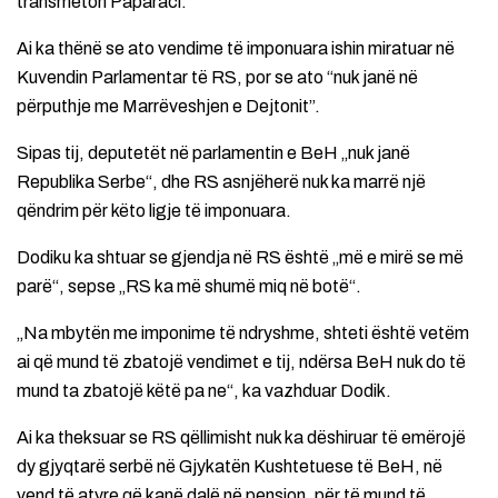
transmeton Paparaci.
Ai ka thënë se ato vendime të imponuara ishin miratuar në
Kuvendin Parlamentar të RS, por se ato “nuk janë në
përputhje me Marrëveshjen e Dejtonit”.
Sipas tij, deputetët në parlamentin e BeH „nuk janë
Republika Serbe“, dhe RS asnjëherë nuk ka marrë një
qëndrim për këto ligje të imponuara.
Dodiku ka shtuar se gjendja në RS është „më e mirë se më
parë“, sepse „RS ka më shumë miq në botë“.
„Na mbytën me imponime të ndryshme, shteti është vetëm
ai që mund të zbatojë vendimet e tij, ndërsa BeH nuk do të
mund ta zbatojë këtë pa ne“, ka vazhduar Dodik.
Ai ka theksuar se RS qëllimisht nuk ka dëshiruar të emërojë
dy gjyqtarë serbë në Gjykatën Kushtetuese të BeH, në
vend të atyre që kanë dalë në pension, për të mund të