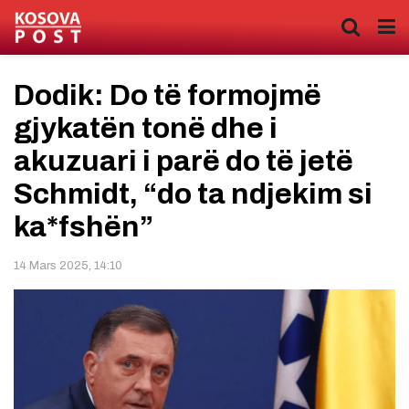
Dodik: Do të formojmë
gjykatën tonë dhe i
akuzuari i parë do të jetë
Schmidt, “do ta ndjekim si
ka*fshën”
14 Mars 2025, 14:10