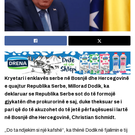
Kryetari i enklavës serbe në Bosnjë dhe Hercegovinë
e quajtur Republika Serbe, Millorad Dodik, ka
deklaruar se Republika Serbe sot do të formojë
gjykatën dhe prokurorinë e saj, duke theksuar se i
pari që do të akuzohet do të jetë përfaqësuesi i lartë
në Bosnjë dhe Hercegovinë, Сhristian Schmidt.
„Do ta ndjekim si një kafshë“, ka thënë Dodik në fjalimin e tij