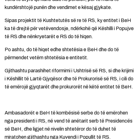
kundërshtojë punën dhe vendimet e kësaj gjykate.
Sipas projektit të Kushtetutës së re të RS, ky entitet i BeH
ka të drejtë për vetëvendosje, ndërkohë që Këshilli i Popujve
të RS dhe nënkryetarët e RS do të hiqen.
Po ashtu, do të hiqet edhe shtetësia e BeH dhe do të
përmendet vetëm shtetësia e entitetit.
Gjithashtu parashihet riformimi i Ushtrisë së RS, si dhe krijimi
i Këshillit të Lartë Gjyqësor dhe të Prokurorisë së RS, i cili do
të emërojë gjyqtarët dhe prokurorët në këtë entitet të BeH.
Ambasadorët e BeH të kombësisë serbe do të emërohen
nga presidenti i RS, në vend të anëtarit serb të Presidencës
së BeH, dhe ligjet në nivelin shtetëror do të duhet të
miratohen gjithashtu nga Kuvendi i Popullit të RS.