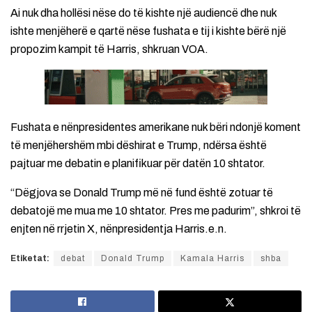
Ai nuk dha hollësi nëse do të kishte një audiencë dhe nuk
ishte menjëherë e qartë nëse fushata e tij i kishte bërë një
propozim kampit të Harris, shkruan VOA.
Fushata e nënpresidentes amerikane nuk bëri ndonjë koment
të menjëhershëm mbi dëshirat e Trump, ndërsa është
pajtuar me debatin e planifikuar për datën 10 shtator.
“Dëgjova se Donald Trump më në fund është zotuar të
debatojë me mua me 10 shtator. Pres me padurim”, shkroi të
enjten në rrjetin X, nënpresidentja Harris.e.n.
Etiketat:
debat
Donald Trump
Kamala Harris
shba