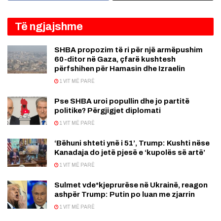
Të ngjajshme
SHBA propozim të ri për një armëpushim
60-ditor në Gaza, çfarë kushtesh
përfshihen për Hamasin dhe Izraelin
1 VIT MË PARË
Pse SHBA uroi popullin dhe jo partitë
politike? Përgjigjet diplomati
1 VIT MË PARË
‘Bëhuni shteti ynë i 51’, Trump: Kushti nëse
Kanadaja do jetë pjesë e ‘kupolës së artë’
1 VIT MË PARË
Sulmet vde*kjeprurëse në Ukrainë, reagon
ashpër Trump: Putin po luan me zjarrin
1 VIT MË PARË