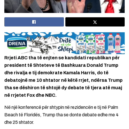
Rrjeti ABC tha të enjten se kandidati republikan për
president të Shteteve të Bashkuara Donald Trump
dhe rivalja e tij demokrate Kamala Harris, do të
debatojnë me 10 shtator në këtë rrjet, ndërsa Trump
tha se dëshiron të shtojë dy debate të tjera atë muaj
në rrjetet Fox dhe NBC.
Në një konferencë për shtypin në rezidencën e tij në Palm
Beach të Floridës, Trump tha se donte debate edhe me 4
dhe 25 shtator.