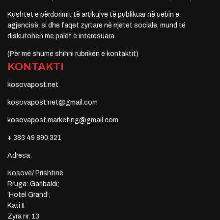
Kushtet e përdorimit të artikujve të publikuar në uebin e
agjencisë, si dhe faqet zyrtare në rrjetet sociale, mund të
diskutohen me palët e interesuara.
(Për më shumë shihni rubrikën e kontaktit)
KONTAKTI
kosovapost.net
kosovapost.net@gmail.com
kosovapost.marketing@gmail.com
+ 383 49 890 321
Adresa:
Kosovë/ Prishtinë
Rruga: Garibaldi;
‘Hotel Grand’;
Kati II
Zyra nr. 13