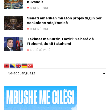
Kuvendit
1 ORË MË PARË
Senati amerikan miraton projektligjin për
sanksione ndaj Rusisë
1 ORË MË PARË
Takimet me Kurtin, Haziri: Sa herë që
ftohemi, do të takohemi
10 ORË MË PARË