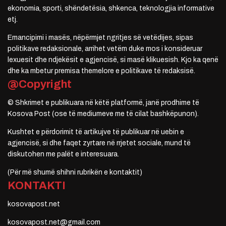
ekonomia, sporti, shëndetësia, shkenca, teknologjia informative
etj.
Emancipimi i masës, nëpërmjet ngritjes së vetëdijes, sipas
politikave redaksionale, arrihet vetëm duke mos i konsideruar
lexuesit dhe ndjekësit e agjencisë, si masë klikuesish. Kjo ka qenë
dhe ka mbetur premisa themelore e politikave të redaksisë.
@Copyright
© Shkrimet e publikuara në këtë platformë, janë prodhime të
Kosova Post (ose të mediumeve me të cilat bashkëpunon).
Kushtet e përdorimit të artikujve të publikuar në uebin e
agjencisë, si dhe faqet zyrtare në rrjetet sociale, mund të
diskutohen me palët e interesuara.
(Për më shumë shihni rubrikën e kontaktit)
KONTAKTI
kosovapost.net
kosovapost.net@gmail.com