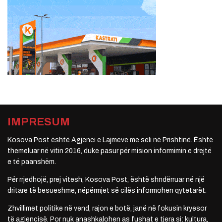
IMPRESUM
Kosova Post është Agjenci e Lajmeve me seli në Prishtinë. Është
themeluar në vitin 2016, duke pasur për mision informimin e drejtë
e të paanshëm.
Për rrjedhojë, prej vitesh, Kosova Post, është shndërruar në një
dritare të besueshme, nëpërmjet së cilës informohen qytetarët.
Zhvillimet politike në vend, rajon e botë, janë në fokusin kryesor
të agjencisë. Por nuk anashkalohen as fushat e tjera si: kultura,