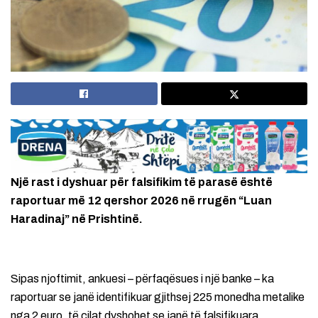
Një rast i dyshuar për falsifikim të parasë është
raportuar më 12 qershor 2026 në rrugën “Luan
Haradinaj” në Prishtinë.
Sipas njoftimit, ankuesi – përfaqësues i një banke – ka
raportuar se janë identifikuar gjithsej 225 monedha metalike
nga 2 euro, të cilat dyshohet se janë të falsifikuara.