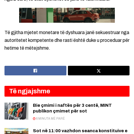
Të gjitha mjetet monetare të dyshuara janë sekuestruar nga
autoritetet kompetente dhe rasti është duke u proceduar për
hetime të mëtejshme.
Të ngjajshme
Bie çmimi i naftës për 3 centë, MINT
publikon çmimet për sot
6 MINUTA MË PARË
Sot në 11:00 vazhdon seanca konstituive e