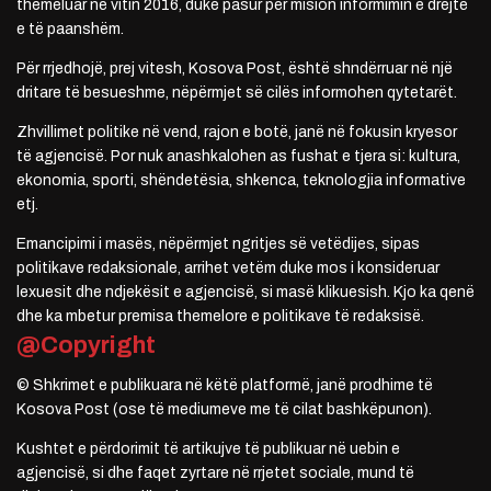
themeluar në vitin 2016, duke pasur për mision informimin e drejtë
e të paanshëm.
Për rrjedhojë, prej vitesh, Kosova Post, është shndërruar në një
dritare të besueshme, nëpërmjet së cilës informohen qytetarët.
Zhvillimet politike në vend, rajon e botë, janë në fokusin kryesor
të agjencisë. Por nuk anashkalohen as fushat e tjera si: kultura,
ekonomia, sporti, shëndetësia, shkenca, teknologjia informative
etj.
Emancipimi i masës, nëpërmjet ngritjes së vetëdijes, sipas
politikave redaksionale, arrihet vetëm duke mos i konsideruar
lexuesit dhe ndjekësit e agjencisë, si masë klikuesish. Kjo ka qenë
dhe ka mbetur premisa themelore e politikave të redaksisë.
@Copyright
© Shkrimet e publikuara në këtë platformë, janë prodhime të
Kosova Post (ose të mediumeve me të cilat bashkëpunon).
Kushtet e përdorimit të artikujve të publikuar në uebin e
agjencisë, si dhe faqet zyrtare në rrjetet sociale, mund të