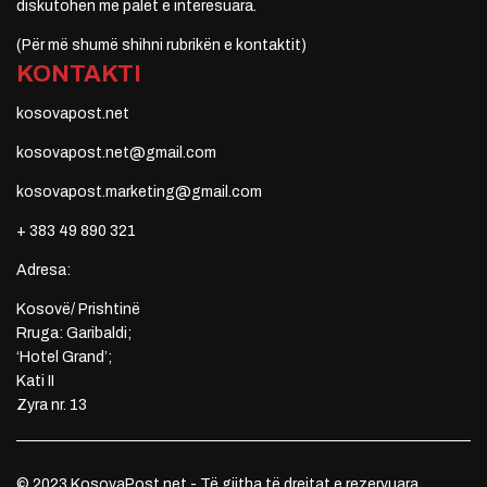
diskutohen me palët e interesuara.
(Për më shumë shihni rubrikën e kontaktit)
KONTAKTI
kosovapost.net
kosovapost.net@gmail.com
kosovapost.marketing@gmail.com
+ 383 49 890 321
Adresa:
Kosovë/ Prishtinë
Rruga: Garibaldi;
‘Hotel Grand’;
Kati II
Zyra nr. 13
© 2023 KosovaPost.net - Të gjitha të drejtat e rezervuara.