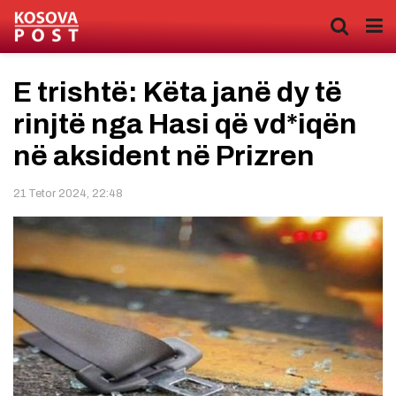
E trishtë: Këta janë dy të
rinjtë nga Hasi që vd*iqën
në aksident në Prizren
21 Tetor 2024, 22:48