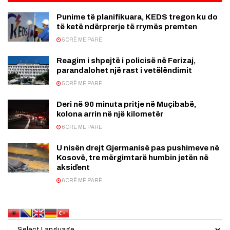
Punime të planifikuara, KEDS tregon ku do
të ketë ndërprerje të rrymës premten
5 ORË MË PARË
Reagim i shpejtë i policisë në Ferizaj,
parandalohet një rast i vetëlëndimit
5 ORË MË PARË
Deri në 90 minuta pritje në Muçibabë,
kolona arrin në një kilometër
6 ORË MË PARË
U nisën drejt Gjermanisë pas pushimeve në
Kosovë, tre mërgimtarë humbin jetën në
aksiďent
6 ORË MË PARË