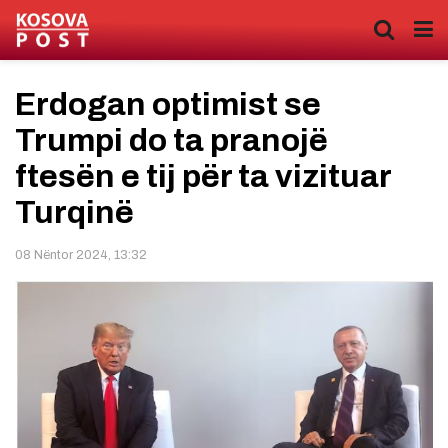
Erdogan optimist se
Trumpi do ta pranojë
ftesën e tij për ta vizituar
Turqinë
08 Nëntor 2024, 13:32