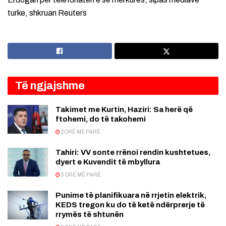
turke, shkruan Reuters
Të ngjajshme
Takimet me Kurtin, Haziri: Sa herë që
ftohemi, do të takohemi
2 ORË MË PARË
Tahiri: VV sonte rrënoi rendin kushtetues,
dyert e Kuvendit të mbyllura
3 ORË MË PARË
Punime të planifikuara në rrjetin elektrik,
KEDS tregon ku do të ketë ndërprerje të
rrymës të shtunën