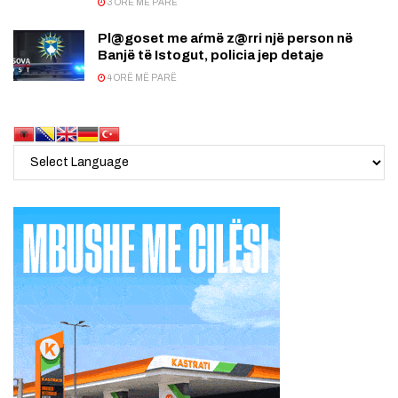
3 ORË MË PARË
Pl@goset me aŕmë z@rri një person në
Banjë të Istogut, policia jep detaje
4 ORË MË PARË