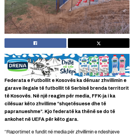
Federata e Futbollit e Kosovës ka dënuar zhvillimin e
garave ilegale të futbollit të Serbisë brenda territorit
të Kosovës. Në një reagim për media, FFK-ja i ka
cilësuar këto zhvillime “shqetësuese dhe të
papranueshme”. Kjo federatë ka thënë se do të
ankohet në UEFA për këto gara.
“Raportimet e fundit në media për zhvillimin e ndeshjeve