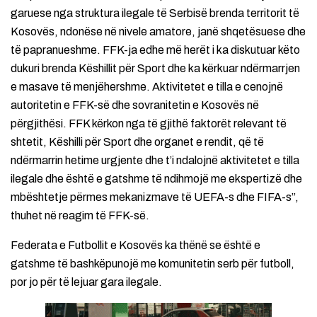
garuese nga struktura ilegale të Serbisë brenda territorit të
Kosovës, ndonëse në nivele amatore, janë shqetësuese dhe
të papranueshme. FFK-ja edhe më herët i ka diskutuar këto
dukuri brenda Këshillit për Sport dhe ka kërkuar ndërmarrjen
e masave të menjëhershme. Aktivitetet e tilla e cenojnë
autoritetin e FFK-së dhe sovranitetin e Kosovës në
përgjithësi. FFK kërkon nga të gjithë faktorët relevant të
shtetit, Këshilli për Sport dhe organet e rendit, që të
ndërmarrin hetime urgjente dhe t’i ndalojnë aktivitetet e tilla
ilegale dhe është e gatshme të ndihmojë me ekspertizë dhe
mbështetje përmes mekanizmave të UEFA-s dhe FIFA-s”,
thuhet në reagim të FFK-së.
Federata e Futbollit e Kosovës ka thënë se është e
gatshme të bashkëpunojë me komunitetin serb për futboll,
por jo për të lejuar gara ilegale.