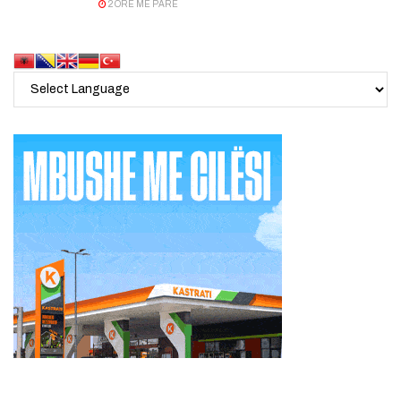
2 ORË MË PARË