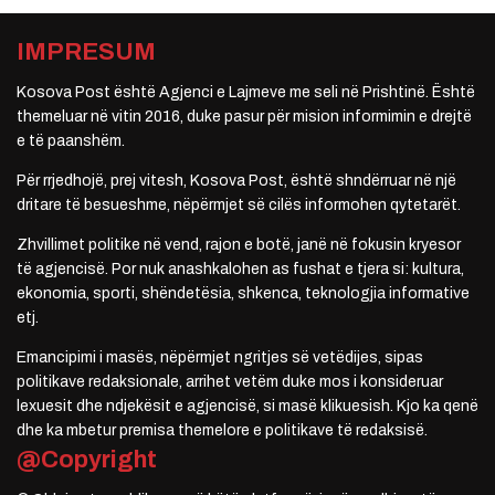
IMPRESUM
Kosova Post është Agjenci e Lajmeve me seli në Prishtinë. Është
themeluar në vitin 2016, duke pasur për mision informimin e drejtë
e të paanshëm.
Për rrjedhojë, prej vitesh, Kosova Post, është shndërruar në një
dritare të besueshme, nëpërmjet së cilës informohen qytetarët.
Zhvillimet politike në vend, rajon e botë, janë në fokusin kryesor
të agjencisë. Por nuk anashkalohen as fushat e tjera si: kultura,
ekonomia, sporti, shëndetësia, shkenca, teknologjia informative
etj.
Emancipimi i masës, nëpërmjet ngritjes së vetëdijes, sipas
politikave redaksionale, arrihet vetëm duke mos i konsideruar
lexuesit dhe ndjekësit e agjencisë, si masë klikuesish. Kjo ka qenë
dhe ka mbetur premisa themelore e politikave të redaksisë.
@Copyright