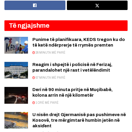
Të ngjajshme
Punime të planifikuara, KEDS tregon ku do
të ketë ndërprerje të rrymës premten
26 MINUTA MË PARË
Reagim i shpejtë i policisë në Ferizaj,
parandalohet një rast i vetëlëndimit
57 MINUTA MË PARË
Deri në 90 minuta pritje në Muçibabë,
kolona arrin në një kilometër
1 ORË MË PARË
U nisën drejt Gjermanisë pas pushimeve në
Kosovë, tre mërgimtarë humbin jetën në
aksiďent