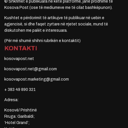
© Shkrimet e publikuara në këtë platformë, janë prodhime të
Kosova Post (ose të mediumeve me të cilat bashkëpunon).
Kushtet e përdorimit të artikujve të publikuar në uebin e
agjencisë, si dhe faqet zyrtare në rrjetet sociale, mund të
diskutohen me palët e interesuara.
(Për më shumë shihni rubrikën e kontaktit)
KONTAKTI
kosovapost.net
kosovapost.net@gmail.com
kosovapost.marketing@gmail.com
+ 383 49 890 321
Adresa:
Kosovë/ Prishtinë
Rruga: Garibaldi;
‘Hotel Grand’;