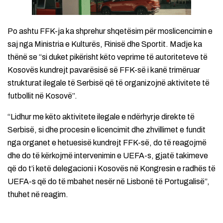
Po ashtu FFK-ja ka shprehur shqetësim për moslicencimin e
saj nga Ministria e Kulturës, Rinisë dhe Sportit. Madje ka
thënë se “si duket pikërisht këto veprime të autoriteteve të
Kosovës kundrejt pavarësisë së FFK-së i kanë trimëruar
strukturat ilegale të Serbisë që të organizojnë aktivitete të
futbollit në Kosovë”.
“Lidhur me këto aktivitete ilegale e ndërhyrje direkte të
Serbisë, si dhe procesin e licencimit dhe zhvillimet e fundit
nga organet e hetuesisë kundrejt FFK-së, do të reagojmë
dhe do të kërkojmë intervenimin e UEFA-s, gjatë takimeve
që do t’i ketë delegacioni i Kosovës në Kongresin e radhës të
UEFA-s që do të mbahet nesër në Lisbonë të Portugalisë”,
thuhet në reagim.