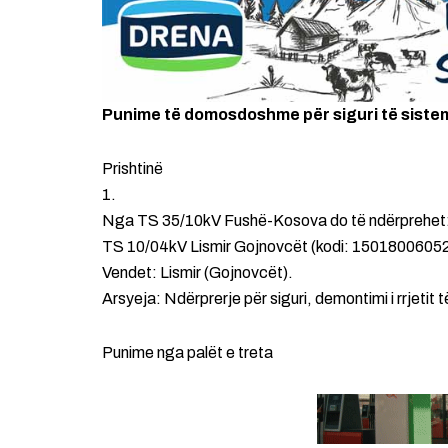
Punime të domosdoshme për siguri të siste
Prishtinë
1.
Nga TS 35/10kV Fushë-Kosova do të ndërprehet
TS 10/04kV Lismir Gojnovcët (kodi: 15018006052) 
Vendet: Lismir (Gojnovcët).
Arsyeja: Ndërprerje për siguri, demontimi i rrjetit t
Punime nga palët e treta