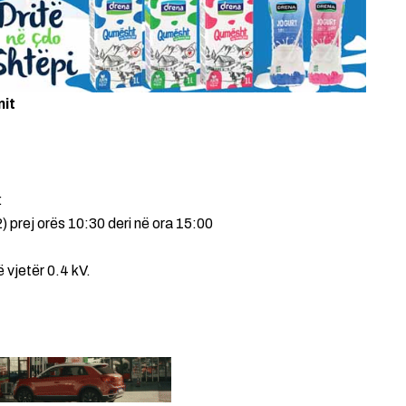
mit
:
prej orës 10:30 deri në ora 15:00
ë vjetër 0.4 kV.