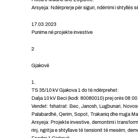
Arsyeja: Ndërprerje për siguri, ndërrimi i shtyllës 
17.03.2023
Punime në projekte investive
2
Gjakovë
1.
TS 35/10 kV Gjakova 1 do të ndërprehet:
Dalja 10 kV Beci (kodi: 80080010) prej orës 08:00
Vendet: fshatrat: Bec, Janosh, Lugbunari, Novo
Palabardhë, Qerim, Sopot, Trakaniq dhe rruga Mar
Arsyeja: Projekte investive, demontimi i transform
rinj, ngritja e shtyllave të tensionit të mesëm, de