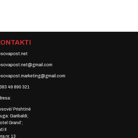
KONTAKTI
osovapost.net
osovapost.net@gmail.com
osovapost.marketing@gmail.com
383 49 890 321
dresa:
sovë/ Prishtinë
uga: Garibaldi;
otel Grand’;
ti II
ra nr. 13