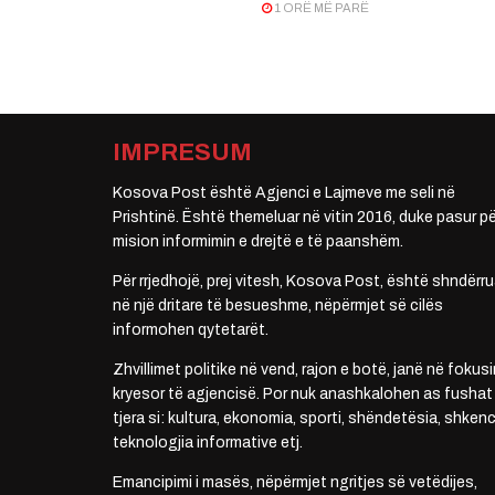
1 ORË MË PARË
IMPRESUM
Kosova Post është Agjenci e Lajmeve me seli në
Prishtinë. Është themeluar në vitin 2016, duke pasur pë
mision informimin e drejtë e të paanshëm.
Për rrjedhojë, prej vitesh, Kosova Post, është shndërru
në një dritare të besueshme, nëpërmjet së cilës
informohen qytetarët.
Zhvillimet politike në vend, rajon e botë, janë në fokusi
kryesor të agjencisë. Por nuk anashkalohen as fushat
tjera si: kultura, ekonomia, sporti, shëndetësia, shkenc
teknologjia informative etj.
Emancipimi i masës, nëpërmjet ngritjes së vetëdijes,