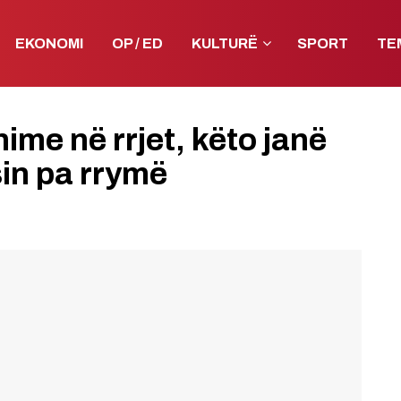
EKONOMI
OP / ED
KULTURË
SPORT
TE
ime në rrjet, këto janë
in pa rrymë