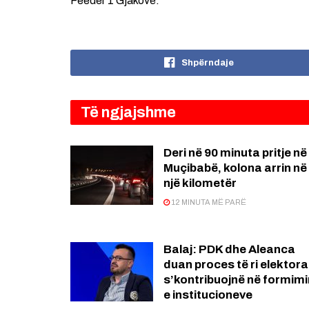
Feeder 1 Gjakovë.
Shpërndaje
Të ngjajshme
Deri në 90 minuta pritje në
Muçibabë, kolona arrin në
një kilometër
12 MINUTA MË PARË
Balaj: PDK dhe Aleanca
duan proces të ri elektora
s’kontribuojnë në formimi
e institucioneve