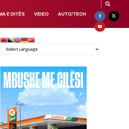
MA E DITËS
VIDEO
AUTO/TECH