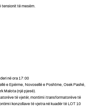
së tensionit të mesëm.
 deri në ora 17:00
sellë e Epërme, Novosellë e Poshtme, Osek Pashë,
k Malota (një pjesë).
atorëve të vjetër, montimi i transformatorëve të
montimi i konzollave të vjetra në kuadër të LOT 10