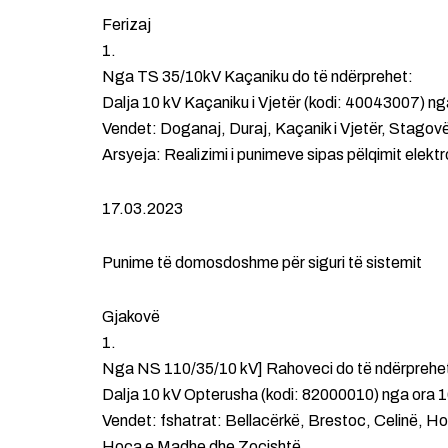
Ferizaj
1.
Nga TS 35/10kV Kaçaniku do të ndërprehet:
Dalja 10 kV Kaçaniku i Vjetër (kodi: 40043007) ng
Vendet: Doganaj, Duraj, Kaçanik i Vjetër, Stagov
Arsyeja: Realizimi i punimeve sipas pëlqimit elektr
17.03.2023
Punime të domosdoshme për siguri të sistemit
Gjakovë
1.
Nga NS 110/35/10 kV] Rahoveci do të ndërprehe
Dalja 10 kV Opterusha (kodi: 82000010) nga ora 1
Vendet: fshatrat: Bellacërkë, Brestoc, Celinë, 
Hoca e Madhe dhe Zoçishtë.