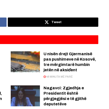
Tweet
U nisën drejt Gjermanisë
pas pushimeve në Kosovë,
tre mërgimtarë humbin
jetën në aksiďent
48 MINUTA MË PARË
Nagavci: Zgjedhja e
l,
Presidentit është
n
përgjegjësi e të gjithë
deputetëve