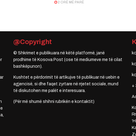
2 ORË MË PARË
@Copyright
© Shkrimet e publikuara në këtë platformë, janë
k
r
prodhime të Kosova Post (ose të mediumeve me të cilat
k
bashkëpunon).
k
ar
Kushtet e përdorimit të artikujve të publikuar në uebin e
agjencisë, si dhe faqet zyrtare në rrjetet sociale, mund
+ 
të diskutohen me palët e interesuara.
A
n
(Për më shumë shihni rubrikën e kontaktit)
Ko
 e
Rr
a,
‘H
Ka
Zy