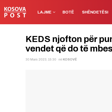
LAJME
BOTË
SHËNDETËSI
KEDS njofton për pun
vendet që do të mbes
30 Mars 2023, 15:30
në
KOSOVË