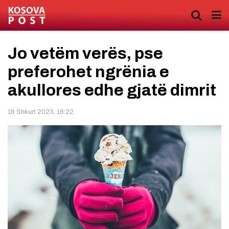
Jo vetëm verës, pse
preferohet ngrënia e
akullores edhe gjatë dimrit
18 Shkurt 2023, 16:22