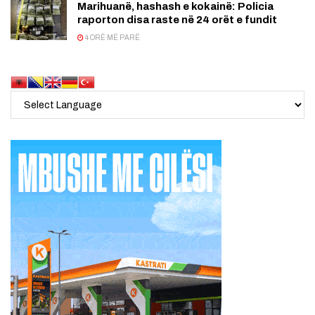
Marihuanë, hashash e kokainë: Policia
raporton disa raste në 24 orët e fundit
4 ORË MË PARË