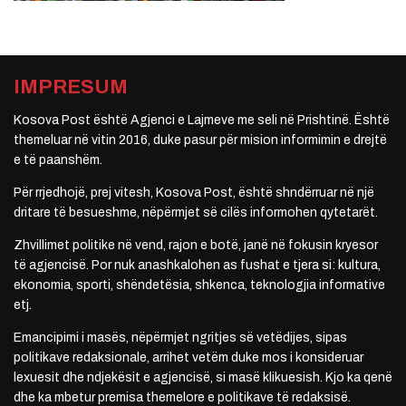
IMPRESUM
Kosova Post është Agjenci e Lajmeve me seli në Prishtinë. Është
themeluar në vitin 2016, duke pasur për mision informimin e drejtë
e të paanshëm.
Për rrjedhojë, prej vitesh, Kosova Post, është shndërruar në një
dritare të besueshme, nëpërmjet së cilës informohen qytetarët.
Zhvillimet politike në vend, rajon e botë, janë në fokusin kryesor
të agjencisë. Por nuk anashkalohen as fushat e tjera si: kultura,
ekonomia, sporti, shëndetësia, shkenca, teknologjia informative
etj.
Emancipimi i masës, nëpërmjet ngritjes së vetëdijes, sipas
politikave redaksionale, arrihet vetëm duke mos i konsideruar
lexuesit dhe ndjekësit e agjencisë, si masë klikuesish. Kjo ka qenë
dhe ka mbetur premisa themelore e politikave të redaksisë.