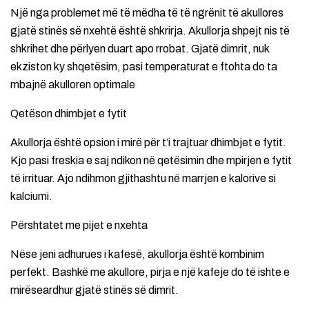
Një nga problemet më të mëdha të të ngrënit të akullores
gjatë stinës së nxehtë është shkrirja. Akullorja shpejt nis të
shkrihet dhe përlyen duart apo rrobat. Gjatë dimrit, nuk
ekziston ky shqetësim, pasi temperaturat e ftohta do ta
mbajnë akulloren optimale
Qetëson dhimbjet e fytit
Akullorja është opsion i mirë për t’i trajtuar dhimbjet e fytit.
Kjo pasi freskia e saj ndikon në qetësimin dhe mpirjen e fytit
të irrituar. Ajo ndihmon gjithashtu në marrjen e kalorive si
kalciumi.
Përshtatet me pijet e nxehta
Nëse jeni adhurues i kafesë, akullorja është kombinim
perfekt. Bashkë me akullore, pirja e një kafeje do të ishte e
mirëseardhur gjatë stinës së dimrit.