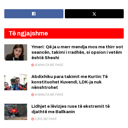
Të ngjajshme
Ymeri: Që ja u merr mendja mos me thirr sot
seancën, takimi i rradhës, si opsion i vetëm
është Sheshi
29 MINUTA MË PARË
Abdixhiku para takimit me Kurtin:Të
konstituohet Kuvendi, LDK-ja nuk
nënshtrohet
44 MINUTA MË PARË
Lidhjet e lëvizjes ruse të ekstremit të
djathtë me Ballkanin
2 ORË MË PARË