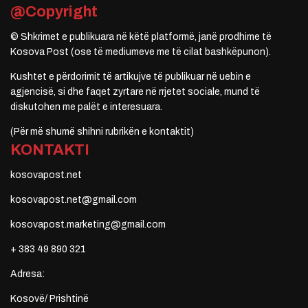
@Copyright
© Shkrimet e publikuara në këtë platformë, janë prodhime të
Kosova Post (ose të mediumeve me të cilat bashkëpunon).
Kushtet e përdorimit të artikujve të publikuar në uebin e
agjencisë, si dhe faqet zyrtare në rrjetet sociale, mund të
diskutohen me palët e interesuara.
(Për më shumë shihni rubrikën e kontaktit)
KONTAKTI
kosovapost.net
kosovapost.net@gmail.com
kosovapost.marketing@gmail.com
+ 383 49 890 321
Adresa:
Kosovë/ Prishtinë