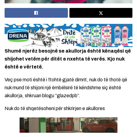
Shumë njerëz besojnë se akullorja është kënaqësi që
shijohet vetëm për ditët e nxehta të verës. Kjo nuk
është e vërtetë.
Veç pse moti është i ftohtë gjatë dimrit, nuk do të thotë që
nuk mund të shijoni një ëmbëlsirë të këndshme siç është
akullorja, shkruan blogu “glazedpb”.
Nuk do të shqetësoheni për shkrirjen e akullores