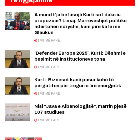
A mund t’ju befasojë Kurti sot duke iu
propozuar? Limaj: Marrëveshjet politike
ndërtohen ndryshe, kam pirë kafe me
Glaukun
1 VIT MË PARË
‘Defender Europe 2025`, Kurti: Dëshmi e
besimit në institucioneve tona
1 VIT MË PARË
Kurti: Bizneset kanë pasur kohë të
përgatiten për tregun e lirë energjetik
1 VIT MË PARË
Nisi “Java e Albanologjisë”, marrin pjesë
107 studiues
1 VIT MË PARË