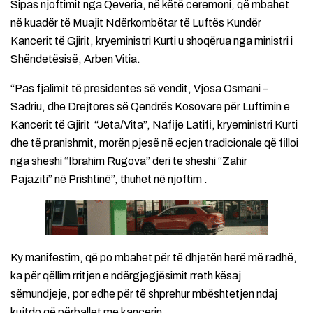
Sipas njoftimit nga Qeveria, në këtë ceremoni, që mbahet
në kuadër të Muajit Ndërkombëtar të Luftës Kundër
Kancerit të Gjirit, kryeministri Kurti u shoqërua nga ministri i
Shëndetësisë, Arben Vitia.
“Pas fjalimit të presidentes së vendit, Vjosa Osmani –
Sadriu, dhe Drejtores së Qendrës Kosovare për Luftimin e
Kancerit të Gjirit “Jeta/Vita”, Nafije Latifi, kryeministri Kurti
dhe të pranishmit, morën pjesë në ecjen tradicionale që filloi
nga sheshi “Ibrahim Rugova” deri te sheshi “Zahir
Pajaziti” në Prishtinë”, thuhet në njoftim .
Ky manifestim, që po mbahet për të dhjetën herë më radhë,
ka për qëllim rritjen e ndërgjegjësimit rreth kësaj
sëmundjeje, por edhe për të shprehur mbështetjen ndaj
kujtdo që përballet me kancerin.