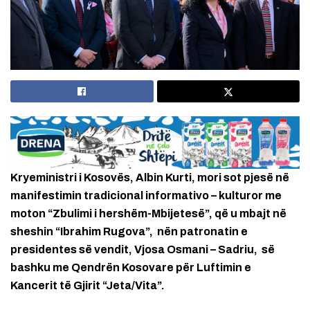
Kryeministri i Kosovës, Albin Kurti, mori sot pjesë në
manifestimin tradicional informativo – kulturor me
moton “Zbulimi i hershëm-Mbijetesë”, që u mbajt në
sheshin “Ibrahim Rugova”, nën patronatin e
presidentes së vendit, Vjosa Osmani – Sadriu, së
bashku me Qendrën Kosovare për Luftimin e
Kancerit të Gjirit “Jeta/Vita”.