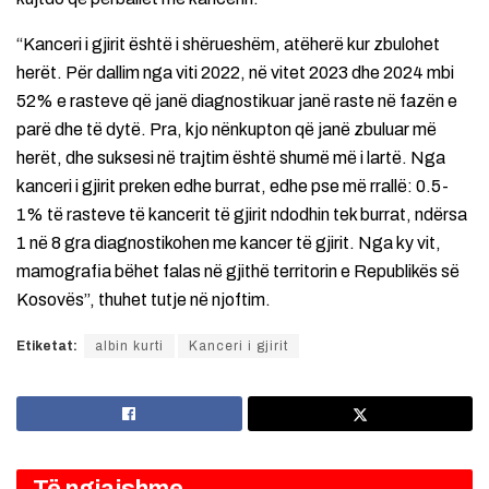
“Kanceri i gjirit është i shërueshëm, atëherë kur zbulohet
herët. Për dallim nga viti 2022, në vitet 2023 dhe 2024 mbi
52% e rasteve që janë diagnostikuar janë raste në fazën e
parë dhe të dytë. Pra, kjo nënkupton që janë zbuluar më
herët, dhe suksesi në trajtim është shumë më i lartë. Nga
kanceri i gjirit preken edhe burrat, edhe pse më rrallë: 0.5-
1% të rasteve të kancerit të gjirit ndodhin tek burrat, ndërsa
1 në 8 gra diagnostikohen me kancer të gjirit. Nga ky vit,
mamografia bëhet falas në gjithë territorin e Republikës së
Kosovës”, thuhet tutje në njoftim.
Etiketat:
albin kurti
Kanceri i gjirit
Të ngjajshme