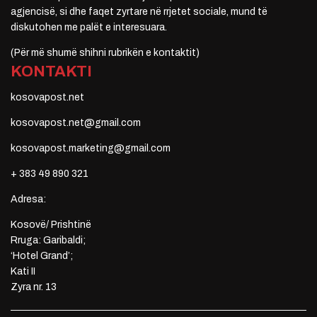
agjencisë, si dhe faqet zyrtare në rrjetet sociale, mund të
diskutohen me palët e interesuara.
(Për më shumë shihni rubrikën e kontaktit)
KONTAKTI
kosovapost.net
kosovapost.net@gmail.com
kosovapost.marketing@gmail.com
+ 383 49 890 321
Adresa:
Kosovë/ Prishtinë
Rruga: Garibaldi;
‘Hotel Grand’;
Kati II
Zyra nr. 13