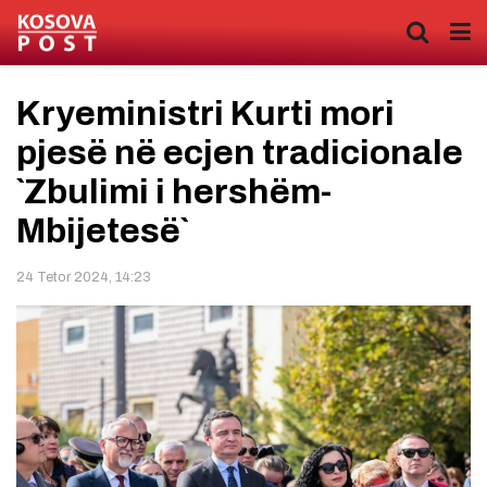
Kryeministri Kurti mori
pjesë në ecjen tradicionale
`Zbulimi i hershëm-
Mbijetesë`
24 Tetor 2024, 14:23