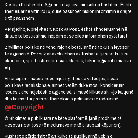
Kosova Post është Agjenci e Lajmeve me seli në Prishtinë. Është
themeluar në vitin 2016, duke pasur për mision informimin e drejtë
e të paanshëm.
Për rrjedhojë, prej vitesh, Kosova Post, është shndërruar në një
dritare të besueshme, nëpërmjet së cilës informohen qytetarët.
Zhvillimet politike në vend, rajon e botë, janë në fokusin kryesor
të agjencisë. Por nuk anashkalohen as fushat e tjera si: kultura,
ekonomia, sporti, shëndetësia, shkenca, teknologjia informative
etj.
Emancipimi i masës, nëpërmjet ngritjes së vetëdijes, sipas
politikave redaksionale, arrihet vetëm duke mos i konsideruar
lexuesit dhe ndjekësit e agjencisë, si masë klikuesish. Kjo ka qenë
dhe ka mbetur premisa themelore e politikave të redaksisë.
@Copyright
© Shkrimet e publikuara në këtë platformë, janë prodhime të
Kosova Post (ose të mediumeve me të cilat bashkëpunon).
Kushtet e përdorimit të artikujve të publikuar në uebin e