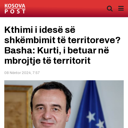
Kthimi i idesë së
shkëmbimit të territoreve?
Basha: Kurti, i betuar në
mbrojtje të territorit
08 Nëntor 2024, 7:57