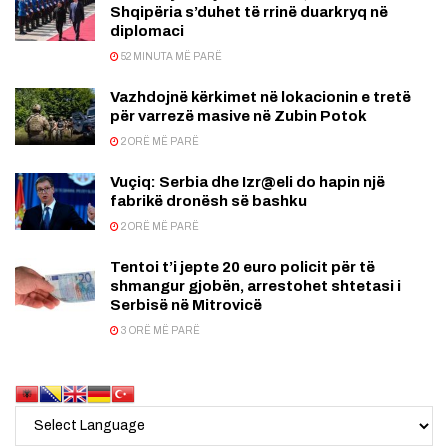
Shqipëria s’duhet të rrinë duarkryq në
diplomaci
52 MINUTA MË PARË
Vazhdojnë kërkimet në lokacionin e tretë
për varrezë masive në Zubin Potok
2 ORË MË PARË
Vuçiq: Serbia dhe Izr@eli do hapin një
fabrikë dronësh së bashku
2 ORË MË PARË
Tentoi t’i jepte 20 euro policit për të
shmangur gjobën, arrestohet shtetasi i
Serbisë në Mitrovicë
3 ORË MË PARË