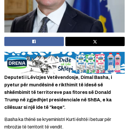
Deputeti i Lëvizjes Vetëvendosje, Dimal Basha, i
pyetur për mundësinë e rikthimit të idesë së
shkëmbimit të territoreve pas fitores së Donald
Trump në zgjedhjet presidenciale në ShBA, e ka
cilësuar si një ide të “keqe”.
Basha ka thënë se kryeministri Kurti është i betuar për
mbrojtje të territorit të vendit.