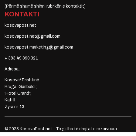
(Për më shumë shihni rubrikën e kontaktit)
KONTAKTI
kosovapost.net
kosovapost.net@gmail.com
kosovapost.marketing@gmail.com
+ 383 49 890 321
Adresa:
Kosovë/ Prishtinë
Rruga: Garibaldi;
‘Hotel Grand’;
Kati II
Zyra nr. 13
© 2023 KosovaPost.net - Të gjitha të drejtat e rezervuara.