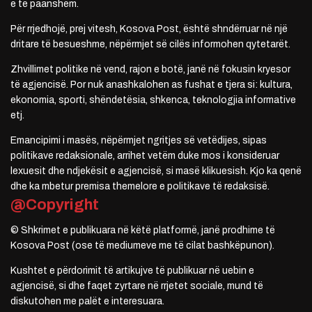
e të paanshëm.
Për rrjedhojë, prej vitesh, Kosova Post, është shndërruar në një
dritare të besueshme, nëpërmjet së cilës informohen qytetarët.
Zhvillimet politike në vend, rajon e botë, janë në fokusin kryesor
të agjencisë. Por nuk anashkalohen as fushat e tjera si: kultura,
ekonomia, sporti, shëndetësia, shkenca, teknologjia informative
etj.
Emancipimi i masës, nëpërmjet ngritjes së vetëdijes, sipas
politikave redaksionale, arrihet vetëm duke mos i konsideruar
lexuesit dhe ndjekësit e agjencisë, si masë klikuesish. Kjo ka qenë
dhe ka mbetur premisa themelore e politikave të redaksisë.
@Copyright
© Shkrimet e publikuara në këtë platformë, janë prodhime të
Kosova Post (ose të mediumeve me të cilat bashkëpunon).
Kushtet e përdorimit të artikujve të publikuar në uebin e
agjencisë, si dhe faqet zyrtare në rrjetet sociale, mund të
diskutohen me palët e interesuara.