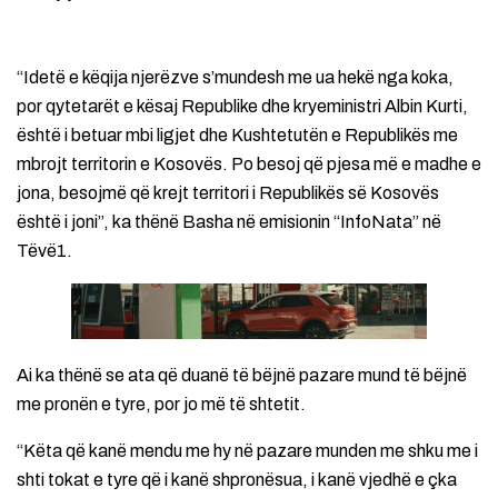
“Idetë e këqija njerëzve s’mundesh me ua hekë nga koka,
por qytetarët e kësaj Republike dhe kryeministri Albin Kurti,
është i betuar mbi ligjet dhe Kushtetutën e Republikës me
mbrojt territorin e Kosovës. Po besoj që pjesa më e madhe e
jona, besojmë që krejt territori i Republikës së Kosovës
është i joni”, ka thënë Basha në emisionin “InfoNata” në
Tëvë1.
Ai ka thënë se ata që duanë të bëjnë pazare mund të bëjnë
me pronën e tyre, por jo më të shtetit.
“Këta që kanë mendu me hy në pazare munden me shku me i
shti tokat e tyre që i kanë shpronësua, i kanë vjedhë e çka