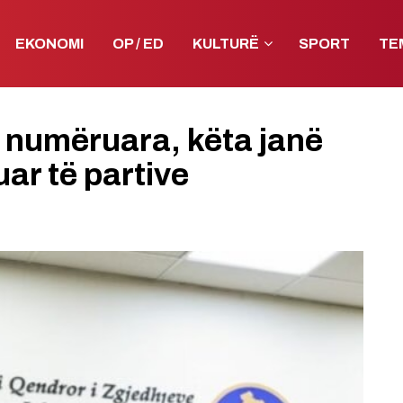
EKONOMI
OP / ED
KULTURË
SPORT
TE
 numëruara, këta janë
ar të partive