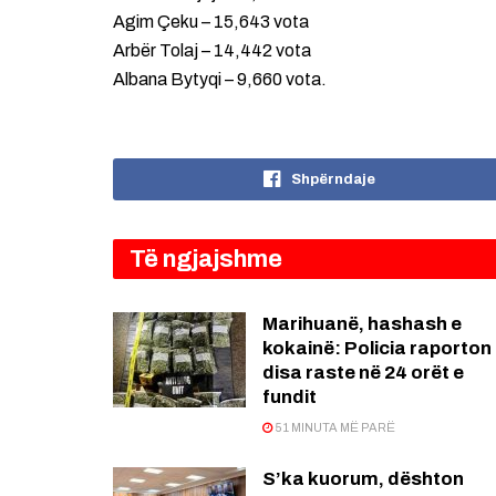
Agim Çeku – 15,643 vota
Arbër Tolaj – 14,442 vota
Albana Bytyqi – 9,660 vota.
Shpërndaje
Të ngjajshme
Marihuanë, hashash e
kokainë: Policia raporton
disa raste në 24 orët e
fundit
51 MINUTA MË PARË
S’ka kuorum, dështon