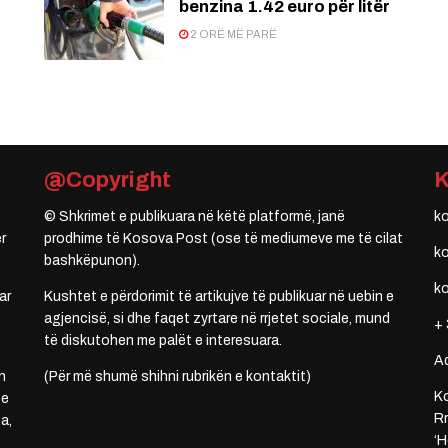
benzina 1.42 euro për litër
2 ORË MË PARË
@Copyright
© Shkrimet e publikuara në këtë platformë, janë
k
r
prodhime të Kosova Post (ose të mediumeve me të cilat
k
bashkëpunon).
k
ar
Kushtet e përdorimit të artikujve të publikuar në uebin e
agjencisë, si dhe faqet zyrtare në rrjetet sociale, mund
+ 
të diskutohen me palët e interesuara.
A
n
(Për më shumë shihni rubrikën e kontaktit)
Ko
 e
Rr
a,
‘H