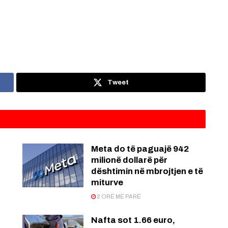
Tweet
Meta do të paguajë 942
milionë dollarë për
dështimin në mbrojtjen e të
miturve
2 ORË MË PARË
Nafta sot 1.66 euro,