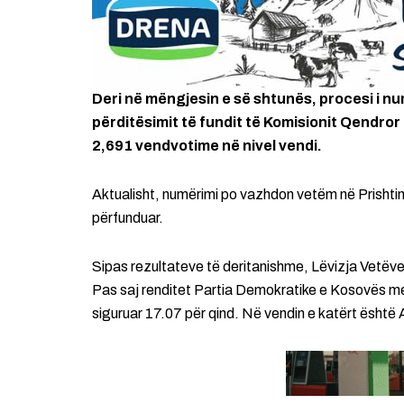
Deri në mëngjesin e së shtunës, procesi i num
përditësimit të fundit të Komisionit Qendror
2,691 vendvotime në nivel vendi.
Aktualisht, numërimi po vazhdon vetëm në Prishti
përfunduar.
Sipas rezultateve të deritanishme, Lëvizja Vetëv
Pas saj renditet Partia Demokratike e Kosovës m
siguruar 17.07 për qind. Në vendin e katërt është