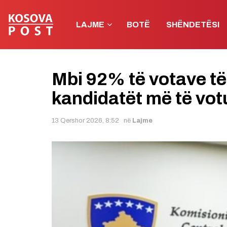
LAJME
BOTË
SHËNDETËSI
Mbi 92% të votave të
kandidatët më të votu
13 Qershor 2026, 8:52
në
Lajme