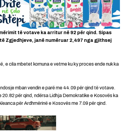
ërimit të votave ka arritur në 92 për qind. Sipas
 të Zgjedhjeve, janë numëruar 2,497 nga gjithsej
në, e cila mbetet komuna e vetme ku ky proces ende nuk ka
endosje mban vendin e parë me 44.09 për qind të votave.
e 20.82 për qind, ndërsa Lidhja Demokratike e Kosovës ka
 Aleanca për Ardhmërinë e Kosovës me 7.09 për qind.