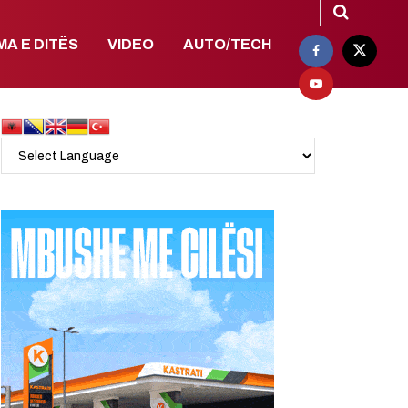
MA E DITËS
VIDEO
AUTO/TECH