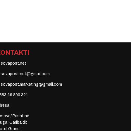
KONTAKTI
osovapost.net
osovapost.net@gmail.com
osovapost.marketing@gmail.com
383 49 890 321
dresa:
sovë/ Prishtinë
uga: Garibaldi;
otel Grand’;