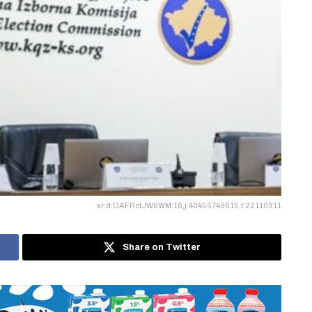
xr:d:DAFRctJW6WM:16,j:40455749615,t:22110911
Share on Twitter