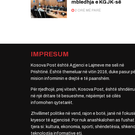
mbledhja e KGJK-së
2 ORË MË PARË
IMPRESUM
Kosova Post është Agjenci e Lajmeve me seli në
Prishtinë. Është themeluar në vitin 2016, duke pasur pë
mision informimin e drejtë e të paanshëm.
Për rrjedhojë, prej vitesh, Kosova Post, është shndërru
në një dritare të besueshme, nëpërmjet së cilës
informohen qytetarët.
Zhvillimet politike në vend, rajon e botë, janë në fokusi
kryesor të agjencisë. Por nuk anashkalohen as fushat
tjera si: kultura, ekonomia, sporti, shëndetësia, shkenc
teknologjia informative etj.