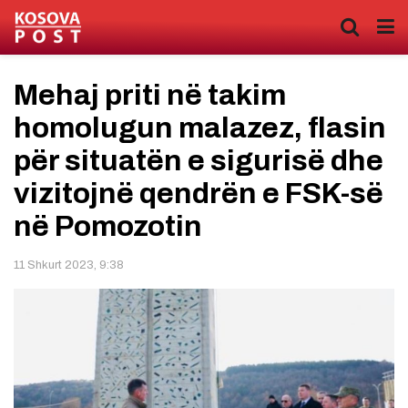
Mehaj priti në takim
homolugun malazez, flasin
për situatën e sigurisë dhe
vizitojnë qendrën e FSK-së
në Pomozotin
11 Shkurt 2023, 9:38