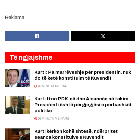
Reklama
Të ngjajshme
Kurti: Pa marrëveshje për presidentin, nuk
do të ketë konstituim të Kuvendit
48 MINUTA MË PARË
Kurti fton PDK-në dhe Aleancën në takim:
Presidenti është përgjegjësi e përbashkët
politike
56 MINUTA MË PARË
Kurti kërkon kohë shtesë, ndërpritet
seanca konstituive e Kuvendit