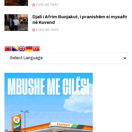
2 ORË MË PARË
Djali i Afrim Bunjakut, i pranishëm si mysafir
në Kuvend
3 ORË MË PARË