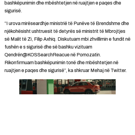
bashkëpunimin dhe mbështetjen në ruajtjen e paqes dhe
sigurisë.
“I urova mirëseardhje ministrië të Punëve të Brendshme dhe
njëkohësisht ushtruesit të detyrës së ministrit të Mbrojtjes
së Malit të Zi, Filip Axhiq. Diskutuam mbi zhvillimin e fundit në
fushën e s sigurisë dhe së bashku vizituam
Qendrën@KOSSearchReacue në Pomozatin.
Rikonfirmuam bashkëpunimin tonë dhe mbështetjen në
ruajtjen e paqes dhe sigurisë”, ka shkruar Mehaj në Twitter.