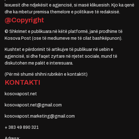
lexuesit dhe ndjekësit e agjencisë, si masë klikuesish. Kjo ka qenë
dhe ka mbetur premisa themelore e politikave të redaksisë.
@Copyright
© Shkrimet e publikuara në këtë platformë, janë prodhime të
Kosova Post (ose të mediumeve me të cilat bashkëpunon).
Kushtet e përdorimit të artikujve të publikuar në uebin e
agjencisë, si dhe faqet zyrtare në rrjetet sociale, mund të
diskutohen me palët e interesuara.
(Për më shumë shihni rubrikën e kontaktit)
KONTAKTI
kosovapost.net
kosovapost.net@gmail.com
kosovapost.marketing@gmail.com
+ 383 49 890 321
Adresa: