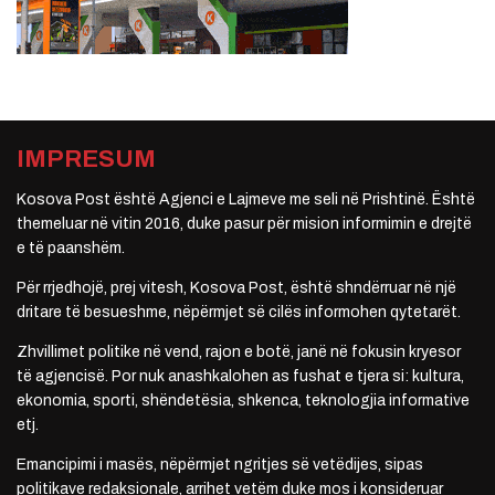
IMPRESUM
Kosova Post është Agjenci e Lajmeve me seli në Prishtinë. Është
themeluar në vitin 2016, duke pasur për mision informimin e drejtë
e të paanshëm.
Për rrjedhojë, prej vitesh, Kosova Post, është shndërruar në një
dritare të besueshme, nëpërmjet së cilës informohen qytetarët.
Zhvillimet politike në vend, rajon e botë, janë në fokusin kryesor
të agjencisë. Por nuk anashkalohen as fushat e tjera si: kultura,
ekonomia, sporti, shëndetësia, shkenca, teknologjia informative
etj.
Emancipimi i masës, nëpërmjet ngritjes së vetëdijes, sipas
politikave redaksionale, arrihet vetëm duke mos i konsideruar