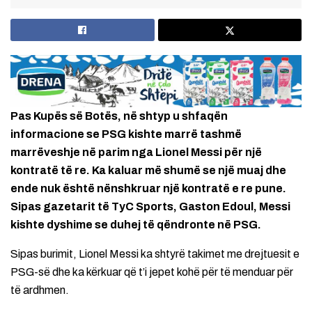
Pas Kupës së Botës, në shtyp u shfaqën
informacione se PSG kishte marrë tashmë
marrëveshje në parim nga Lionel Messi për një
kontratë të re. Ka kaluar më shumë se një muaj dhe
ende nuk është nënshkruar një kontratë e re pune.
Sipas gazetarit të TyC Sports, Gaston Edoul, Messi
kishte dyshime se duhej të qëndronte në PSG.
Sipas burimit, Lionel Messi ka shtyrë takimet me drejtuesit e
PSG-së dhe ka kërkuar që t’i jepet kohë për të menduar për
të ardhmen.