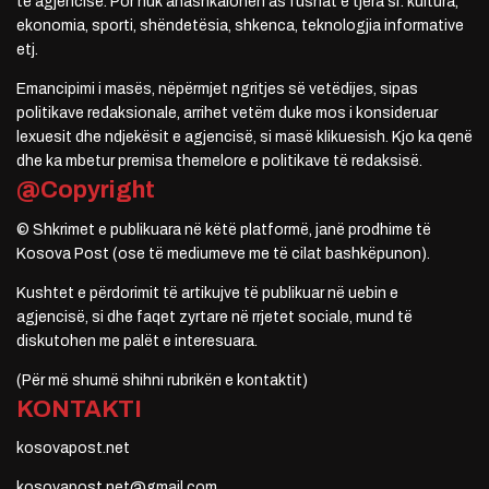
të agjencisë. Por nuk anashkalohen as fushat e tjera si: kultura,
ekonomia, sporti, shëndetësia, shkenca, teknologjia informative
etj.
Emancipimi i masës, nëpërmjet ngritjes së vetëdijes, sipas
politikave redaksionale, arrihet vetëm duke mos i konsideruar
lexuesit dhe ndjekësit e agjencisë, si masë klikuesish. Kjo ka qenë
dhe ka mbetur premisa themelore e politikave të redaksisë.
@Copyright
© Shkrimet e publikuara në këtë platformë, janë prodhime të
Kosova Post (ose të mediumeve me të cilat bashkëpunon).
Kushtet e përdorimit të artikujve të publikuar në uebin e
agjencisë, si dhe faqet zyrtare në rrjetet sociale, mund të
diskutohen me palët e interesuara.
(Për më shumë shihni rubrikën e kontaktit)
KONTAKTI
kosovapost.net
kosovapost.net@gmail.com