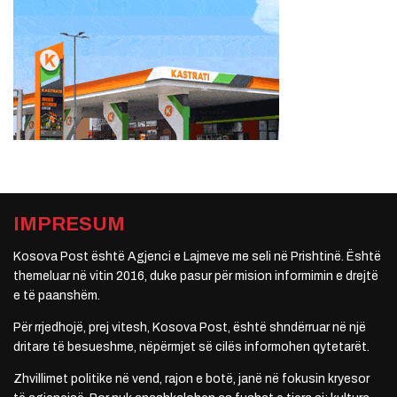
IMPRESUM
Kosova Post është Agjenci e Lajmeve me seli në Prishtinë. Është
themeluar në vitin 2016, duke pasur për mision informimin e drejtë
e të paanshëm.
Për rrjedhojë, prej vitesh, Kosova Post, është shndërruar në një
dritare të besueshme, nëpërmjet së cilës informohen qytetarët.
Zhvillimet politike në vend, rajon e botë, janë në fokusin kryesor