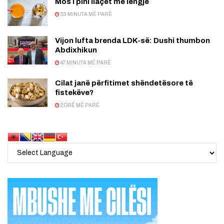
Mos i pini ilaçet me lëngje
33 MINUTA MË PARË
Vijon lufta brenda LDK-së: Dushi thumbon
Abdixhikun
47 MINUTA MË PARË
Cilat janë përfitimet shëndetësore të
fistekëve?
2 ORË MË PARË