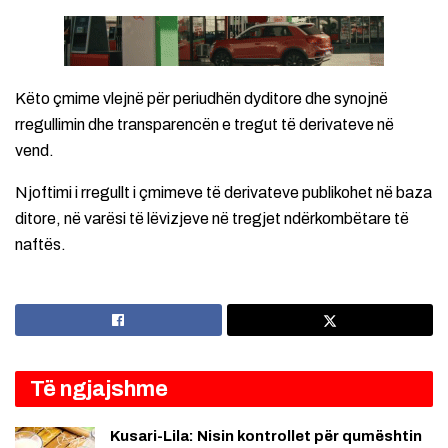
Këto çmime vlejnë për periudhën dyditore dhe synojnë
rregullimin dhe transparencën e tregut të derivateve në
vend.
Njoftimi i rregullt i çmimeve të derivateve publikohet në baza
ditore, në varësi të lëvizjeve në tregjet ndërkombëtare të
naftës.
Të ngjajshme
Kusari-Lila: Nisin kontrollet për qumështin