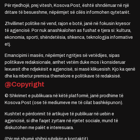
Për rrjedhojë, prej vitesh, Kosova Post, është shndërruar në një
dritare të besueshme, nëpërmjet së cilës informohen qytetarët.
Zhvillimet politike në vend, rajon e botë, janë në fokusin kryesor
të agjencisë. Por nuk anashkalohen as fushat e tjera si: kultura,
ekonomia, sporti, shëndetësia, shkenca, teknologjia informative
etj.
Emancipimi i masës, nëpërmjet ngritjes së vetëdijes, sipas
politikave redaksionale, arrihet vetëm duke mos i konsideruar
lexuesit dhe ndjekësit e agjencisë, si masë klikuesish. Kjo ka qenë
dhe ka mbetur premisa themelore e politikave të redaksisë.
@Copyright
© Shkrimet e publikuara në këtë platformë, janë prodhime të
Kosova Post (ose të mediumeve me të cilat bashkëpunon).
Kushtet e përdorimit të artikujve të publikuar në uebin e
agjencisë, si dhe faqet zyrtare në rrjetet sociale, mund të
diskutohen me palët e interesuara.
(Për më shumë shihni rubrikën e kontaktit)