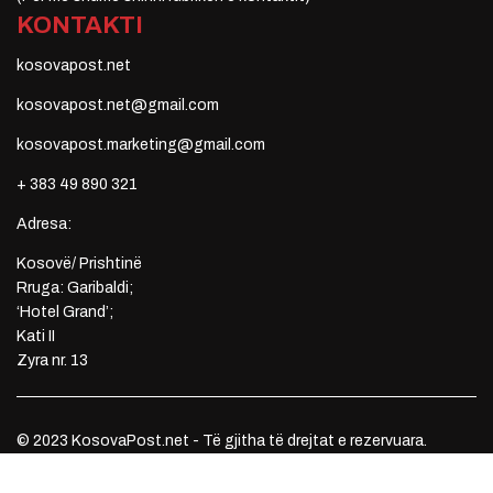
KONTAKTI
kosovapost.net
kosovapost.net@gmail.com
kosovapost.marketing@gmail.com
+ 383 49 890 321
Adresa:
Kosovë/ Prishtinë
Rruga: Garibaldi;
‘Hotel Grand’;
Kati II
Zyra nr. 13
© 2023 KosovaPost.net - Të gjitha të drejtat e rezervuara.