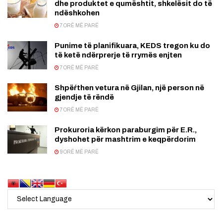
dhe produktet e qumështit, shkelësit do të
ndëshkohen
7 ORË MË PARË
Punime të planifikuara, KEDS tregon ku do
të ketë ndërprerje të rrymës enjten
7 ORË MË PARË
Shpëŕthen vetura në Gjilan, një person në
gjendje të rëndë
7 ORË MË PARË
Prokuroria kërkon paraburgim për E.R.,
dyshohet për mashtrim e keqpërdorim
9 ORË MË PARË