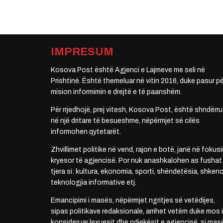
IMPRESUM
Kosova Post është Agjenci e Lajmeve me seli në
Prishtinë. Është themeluar në vitin 2016, duke pasur pë
mision informimin e drejtë e të paanshëm.
Për rrjedhojë, prej vitesh, Kosova Post, është shndërru
në një dritare të besueshme, nëpërmjet së cilës
informohen qytetarët.
Zhvillimet politike në vend, rajon e botë, janë në fokusi
kryesor të agjencisë. Por nuk anashkalohen as fushat
tjera si: kultura, ekonomia, sporti, shëndetësia, shkenc
teknologjia informative etj.
Emancipimi i masës, nëpërmjet ngritjes së vetëdijes,
sipas politikave redaksionale, arrihet vetëm duke mos i
konsideruar lexuesit dhe ndjekësit e agjencisë, si mas