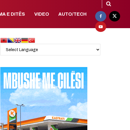
MA E DITËS
VIDEO
AUTO/TECH