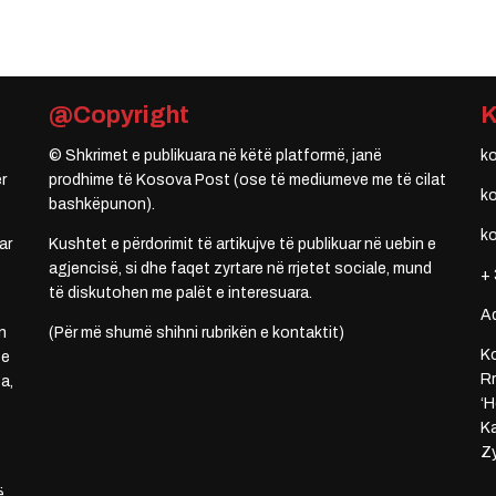
@Copyright
© Shkrimet e publikuara në këtë platformë, janë
k
r
prodhime të Kosova Post (ose të mediumeve me të cilat
k
bashkëpunon).
k
ar
Kushtet e përdorimit të artikujve të publikuar në uebin e
agjencisë, si dhe faqet zyrtare në rrjetet sociale, mund
+ 
të diskutohen me palët e interesuara.
A
n
(Për më shumë shihni rubrikën e kontaktit)
Ko
 e
Rr
a,
‘H
Ka
Zy
ë