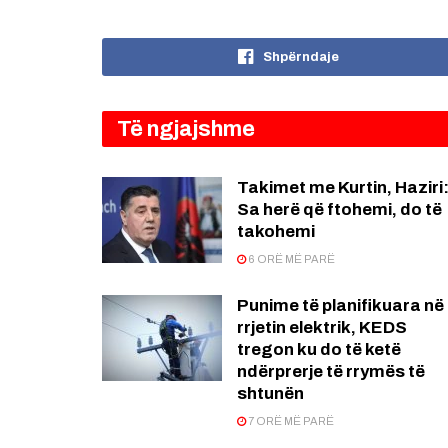
Shpërndaje
Të ngjajshme
Takimet me Kurtin, Haziri
Sa herë që ftohemi, do të
takohemi
6 ORË MË PARË
Punime të planifikuara në
rrjetin elektrik, KEDS
tregon ku do të ketë
ndërprerje të rrymës të
shtunën
7 ORË MË PARË