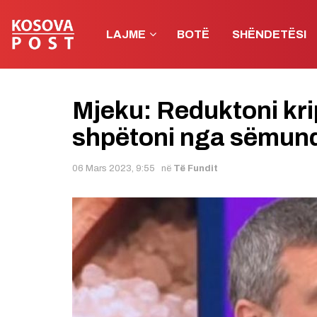
LAJME
BOTË
SHËNDETËSI
Mjeku: Reduktoni kri
shpëtoni nga sëmund
06 Mars 2023, 9:55
në
Të Fundit