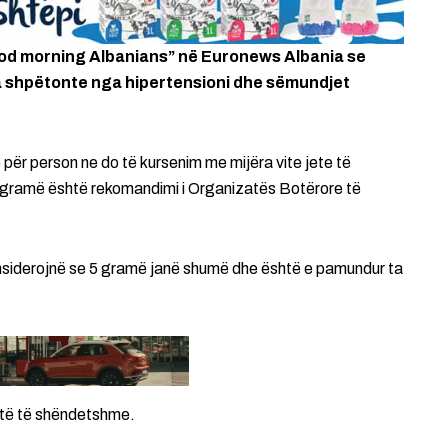
“Good morning Albanians” në Euronews Albania se
 na shpëtonte nga hipertensioni dhe sëmundjet
 për person ne do të kursenim me mijëra vite jete të
5 gramë është rekomandimi i Organizatës Botërore të
konsiderojnë se 5 gramë janë shumë dhe është e pamundur ta
etë të shëndetshme.