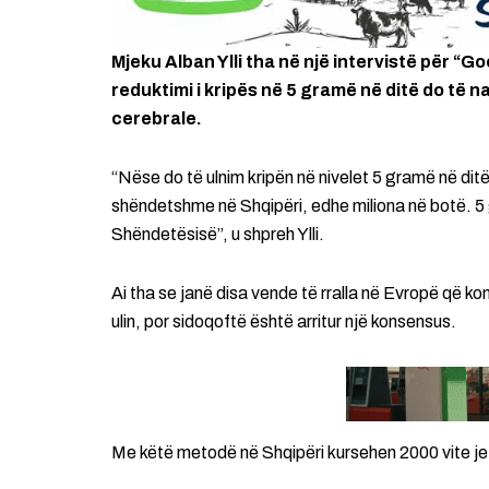
Mjeku Alban Ylli tha në një intervistë për 
reduktimi i kripës në 5 gramë në ditë do të
cerebrale.
“Nëse do të ulnim kripën në nivelet 5 gramë në ditë
shëndetshme në Shqipëri, edhe miliona në botë. 
Shëndetësisë”, u shpreh Ylli.
Ai tha se janë disa vende të rralla në Evropë që 
ulin, por sidoqoftë është arritur një konsensus.
Me këtë metodë në Shqipëri kursehen 2000 vite j