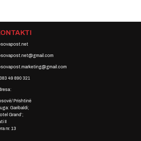
KONTAKTI
osovapost.net
osovapost.net@gmail.com
osovapost.marketing@gmail.com
383 49 890 321
dresa:
sovë/ Prishtinë
uga: Garibaldi;
otel Grand’;
ti II
ra nr. 13