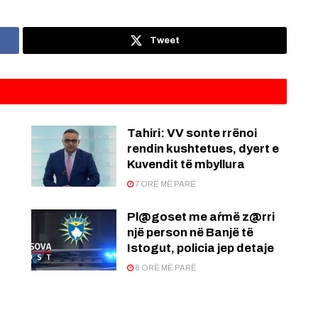
Tweet
:
Tahiri: VV sonte rrënoi
rendin kushtetues, dyert e
Kuvendit të mbyllura
7 ORË MË PARË
Pl@goset me aŕmë z@rri
një person në Banjë të
Istogut, policia jep detaje
8 ORË MË PARË