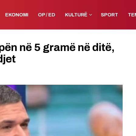
EKONOMI
OP / ED
KULTURË
SPORT
TE
pën në 5 gramë në ditë,
jet