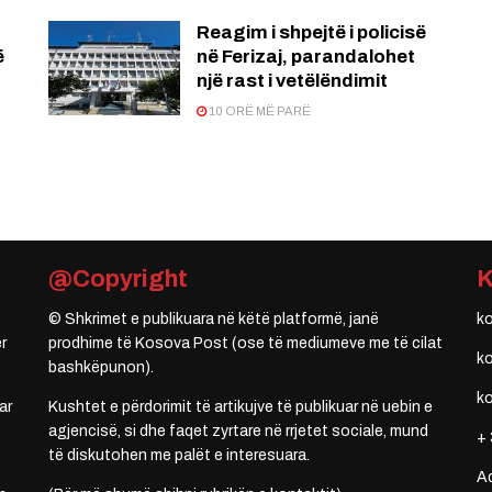
Reagim i shpejtë i policisë
ë
në Ferizaj, parandalohet
një rast i vetëlëndimit
10 ORË MË PARË
@Copyright
© Shkrimet e publikuara në këtë platformë, janë
k
r
prodhime të Kosova Post (ose të mediumeve me të cilat
k
bashkëpunon).
k
ar
Kushtet e përdorimit të artikujve të publikuar në uebin e
agjencisë, si dhe faqet zyrtare në rrjetet sociale, mund
+ 
të diskutohen me palët e interesuara.
A