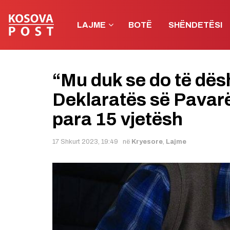
LAJME
BOTË
SHËNDETËSI
“Mu duk se do të dësht
Deklaratës së Pavar
para 15 vjetësh
17 Shkurt 2023, 19:49
në
Kryesore
,
Lajme