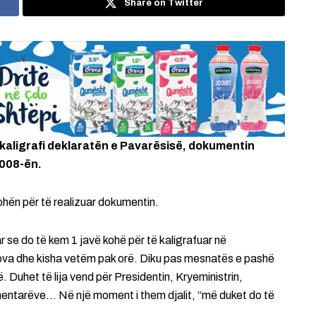
Share on Twitter
 kaligrafi deklaratën e Pavarësisë, dokumentin
2008-ën.
kohën për të realizuar dokumentin.
 se do të kem 1 javë kohë për të kaligrafuar në
va dhe kisha vetëm pak orë. Diku pas mesnatës e pashë
. Duhet të lija vend për Presidentin, Kryeministrin,
mentarëve… Në një moment i them djalit, “më duket do të