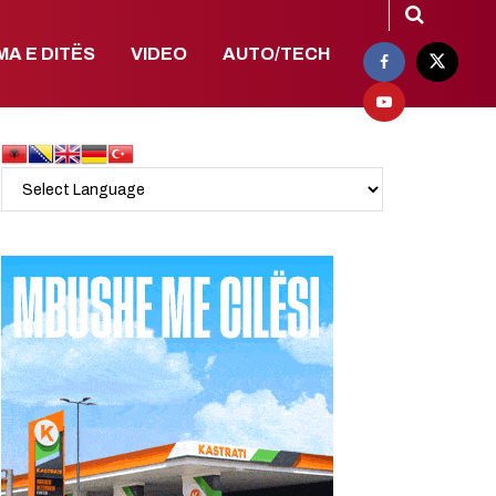
MA E DITËS
VIDEO
AUTO/TECH