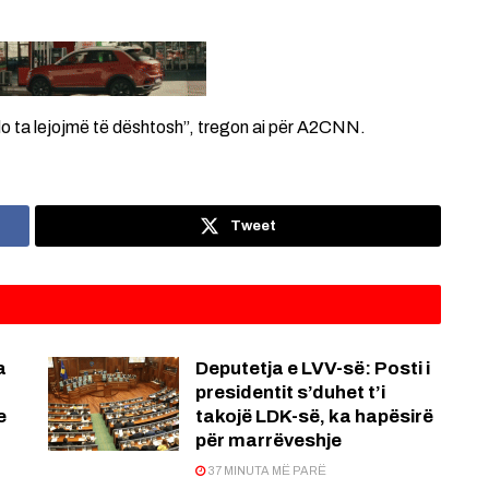
do ta lejojmë të dështosh”, tregon ai për A2CNN.
Tweet
a
Deputetja e LVV-së: Posti i
presidentit s’duhet t’i
e
takojë LDK-së, ka hapësirë
për marrëveshje
37 MINUTA MË PARË