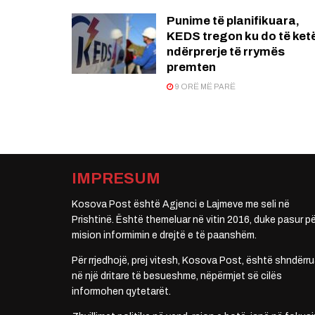
Punime të planifikuara,
KEDS tregon ku do të ket
ndërprerje të rrymës
premten
9 ORË MË PARË
IMPRESUM
Kosova Post është Agjenci e Lajmeve me seli në
Prishtinë. Është themeluar në vitin 2016, duke pasur pë
mision informimin e drejtë e të paanshëm.
Për rrjedhojë, prej vitesh, Kosova Post, është shndërru
në një dritare të besueshme, nëpërmjet së cilës
informohen qytetarët.