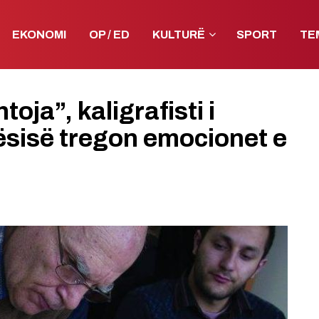
EKONOMI
OP / ED
KULTURË
SPORT
TE
oja”, kaligrafisti i
ësisë tregon emocionet e