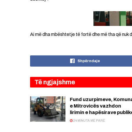
Ai më dha mbështetje të fortë dhe më tha që nuk 
Shpërndaje
Të ngjajshme
Fund uzurpimeve, Komun
e Mitrovicës vazhdon
lirimin e hapësirave publik
24 MINUTA MË PARË