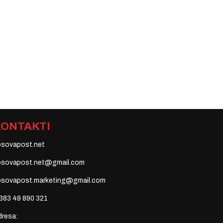
KONTAKTI
osovapost.net
osovapost.net@gmail.com
osovapost.marketing@gmail.com
383 49 890 321
dresa: