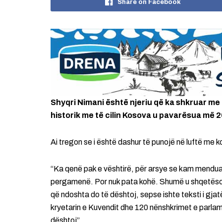
Share on Facebook
Shyqri Nimani është njeriu që ka shkruar me
historik me të cilin Kosova u pavarësua më 
Ai tregon se i është dashur të punojë në luftë me 
“Ka qenë pak e vështirë, për arsye se kam menduar
pergamenë. Por nuk pata kohë. Shumë u shqetëso
që ndoshta do të dështoj, sepse ishte teksti i gjatë
kryetarin e Kuvendit dhe 120 nënshkrimet e parla
dështoj”.