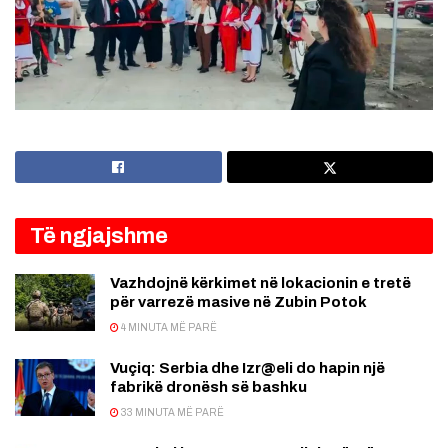
Të ngjajshme
Vazhdojnë kërkimet në lokacionin e tretë
për varrezë masive në Zubin Potok
4 MINUTA MË PARË
Vuçiq: Serbia dhe Izr@eli do hapin një
fabrikë dronësh së bashku
33 MINUTA MË PARË