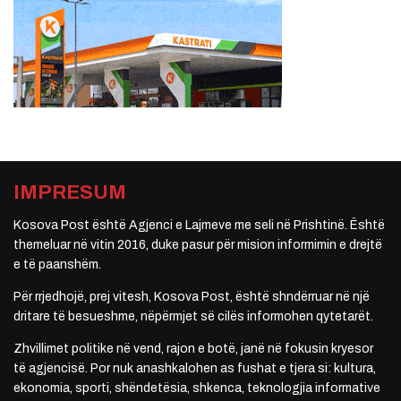
IMPRESUM
Kosova Post është Agjenci e Lajmeve me seli në Prishtinë. Është
themeluar në vitin 2016, duke pasur për mision informimin e drejtë
e të paanshëm.
Për rrjedhojë, prej vitesh, Kosova Post, është shndërruar në një
dritare të besueshme, nëpërmjet së cilës informohen qytetarët.
Zhvillimet politike në vend, rajon e botë, janë në fokusin kryesor
të agjencisë. Por nuk anashkalohen as fushat e tjera si: kultura,
ekonomia, sporti, shëndetësia, shkenca, teknologjia informative