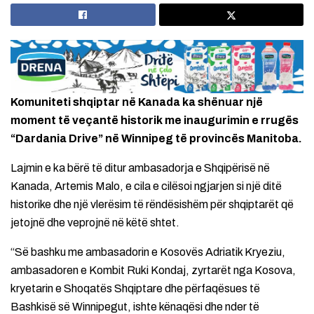
Komuniteti shqiptar në Kanada ka shënuar një
moment të veçantë historik me inaugurimin e rrugës
“Dardania Drive” në Winnipeg të provincës Manitoba.
Lajmin e ka bërë të ditur ambasadorja e Shqipërisë në
Kanada, Artemis Malo, e cila e cilësoi ngjarjen si një ditë
historike dhe një vlerësim të rëndësishëm për shqiptarët që
jetojnë dhe veprojnë në këtë shtet.
“Së bashku me ambasadorin e Kosovës Adriatik Kryeziu,
ambasadoren e Kombit Ruki Kondaj, zyrtarët nga Kosova,
kryetarin e Shoqatës Shqiptare dhe përfaqësues të
Bashkisë së Winnipegut, ishte kënaqësi dhe nder të