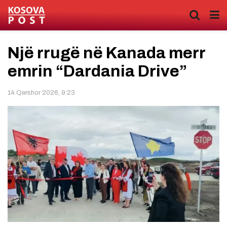
Një rrugë në Kanada merr
emrin “Dardania Drive”
14 Qershor 2026, 9:23