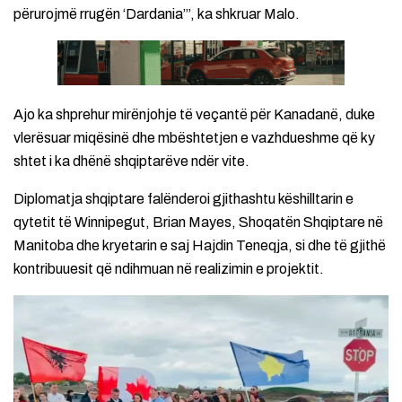
përurojmë rrugën ‘Dardania’”, ka shkruar Malo.
Ajo ka shprehur mirënjohje të veçantë për Kanadanë, duke
vlerësuar miqësinë dhe mbështetjen e vazhdueshme që ky
shtet i ka dhënë shqiptarëve ndër vite.
Diplomatja shqiptare falënderoi gjithashtu këshilltarin e
qytetit të Winnipegut, Brian Mayes, Shoqatën Shqiptare në
Manitoba dhe kryetarin e saj Hajdin Teneqja, si dhe të gjithë
kontribuuesit që ndihmuan në realizimin e projektit.