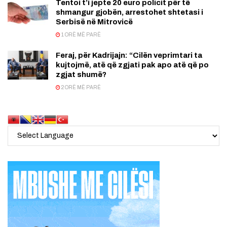
Tentoi t’i jepte 20 euro policit për të
shmangur gjobën, arrestohet shtetasi i
Serbisë në Mitrovicë
1 ORË MË PARË
Feraj, për Kadrijajn: “Cilën veprimtari ta
kujtojmë, atë që zgjati pak apo atë që po
zgjat shumë?
2 ORË MË PARË