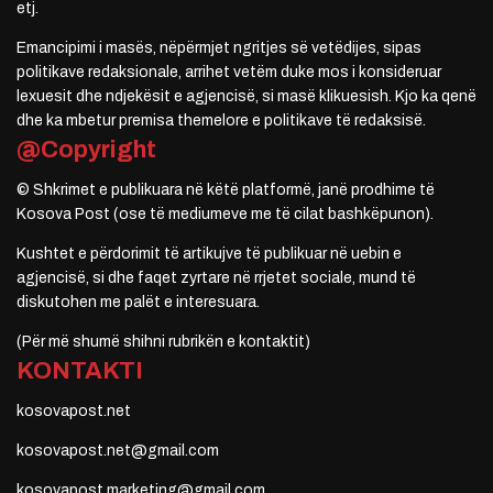
etj.
Emancipimi i masës, nëpërmjet ngritjes së vetëdijes, sipas
politikave redaksionale, arrihet vetëm duke mos i konsideruar
lexuesit dhe ndjekësit e agjencisë, si masë klikuesish. Kjo ka qenë
dhe ka mbetur premisa themelore e politikave të redaksisë.
@Copyright
© Shkrimet e publikuara në këtë platformë, janë prodhime të
Kosova Post (ose të mediumeve me të cilat bashkëpunon).
Kushtet e përdorimit të artikujve të publikuar në uebin e
agjencisë, si dhe faqet zyrtare në rrjetet sociale, mund të
diskutohen me palët e interesuara.
(Për më shumë shihni rubrikën e kontaktit)
KONTAKTI
kosovapost.net
kosovapost.net@gmail.com
kosovapost.marketing@gmail.com