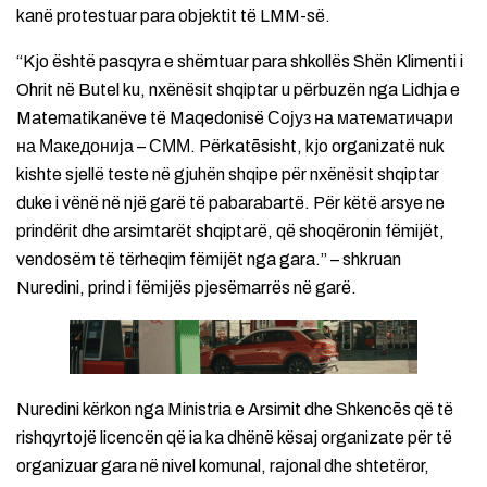
kanë protestuar para objektit të LMM-së.
“Kjo është pasqyra e shëmtuar para shkollës Shën Klimenti i
Ohrit në Butel ku, nxënësit shqiptar u përbuzën nga Lidhja e
Matematikanëve të Maqedonisë Сојуз на математичари
на Македонија – СММ. Përkatēsisht, kjo organizatë nuk
kishte sjellë teste në gjuhën shqipe për nxënësit shqiptar
duke i vënë në një garë të pabarabartë. Për këtë arsye ne
prindërit dhe arsimtarët shqiptarë, që shoqëronin fëmijët,
vendosëm të tërheqim fëmijët nga gara.” – shkruan
Nuredini, prind i fëmijës pjesëmarrës në garë.
Nuredini kërkon nga Ministria e Arsimit dhe Shkencēs që të
rishqyrtojë licencën që ia ka dhënë kësaj organizate për të
organizuar gara në nivel komunal, rajonal dhe shtetëror,