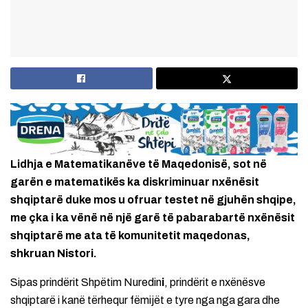
Lidhja e Matematikanëve të Maqedonisë, sot në
garën e matematikës ka diskriminuar nxënësit
shqiptarë duke mos u ofruar testet në gjuhën shqipe,
me çka i ka vënë në një garë të pabarabartë nxënësit
shqiptarë me ata të komunitetit maqedonas,
shkruan Nistori.
Sipas prindërit Shpëtim Nuredin
i
, prindërit e nxënësve
shqiptarë i kanë tërhequr fëmijët e tyre nga nga gara dhe