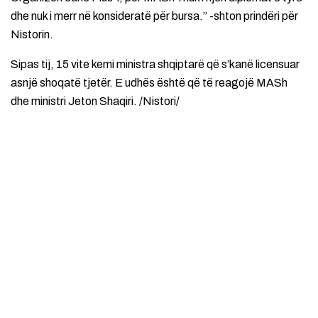
dhe nuk i merr në konsideratë për bursa.” -shton prindëri për
Nistorin.
Sipas tij, 15 vite kemi ministra shqiptarë që s’kanë licensuar
asnjë shoqatë tjetër. E udhës është që të reagojë MASh
dhe ministri Jeton Shaqiri. /Nistori/