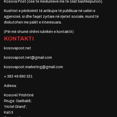
Kosova Post (ose të mediumeve me të cilat bashkëpunon).
Kushtet e përdorimit të artikujve të publikuar në uebin e
agjencisë, si dhe faqet zyrtare në rrjetet sociale, mund të
diskutohen me palët e interesuara.
(Për më shumë shihni rubrikën e kontaktit)
KONTAKTI
kosovapost.net
kosovapost.net@gmail.com
kosovapost.marketing@gmail.com
+ 383 49 890 321
Adresa:
Kosovë/ Prishtinë
Rruga: Garibaldi;
‘Hotel Grand’;
Kati II