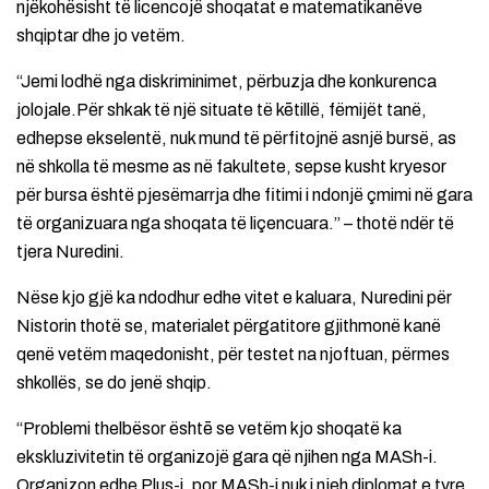
njëkohësisht të licencojë shoqatat e matematikanëve
shqiptar dhe jo vetëm.
“Jemi lodhë nga diskriminimet, përbuzja dhe konkurenca
jolojale.Për shkak të një situate të kētillë, fëmijët tanë,
edhepse ekselentë, nuk mund të përfitojnë asnjë bursë, as
në shkolla të mesme as në fakultete, sepse kusht kryesor
për bursa është pjesëmarrja dhe fitimi i ndonjë çmimi në gara
të organizuara nga shoqata të liçencuara.” – thotë ndër të
tjera Nuredini.
Nëse kjo gjë ka ndodhur edhe vitet e kaluara, Nuredini për
Nistorin thotë se, materialet përgatitore gjithmonë kanë
qenë vetëm maqedonisht, për testet na njoftuan, përmes
shkollës, se do jenë shqip.
“Problemi thelbësor ështē se vetëm kjo shoqatë ka
ekskluzivitetin të organizojë gara që njihen nga MASh-i.
Organizon edhe Plus-i, por MASh-i nuk i njeh diplomat e tyre