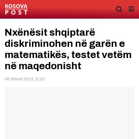
Nxënësit shqiptarë
diskriminohen në garën e
matematikës, testet vetëm
në maqedonisht
06 Shkurt 2023, 11:02