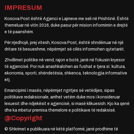
IMPRESUM
Kosova Post është Agjenci e Lajmeve me seli në Prishtinë. Është
themeluar në vitin 2016, duke pasur për mision informimin e drejtë
e të paanshëm.
Për rrjedhojë, prej vitesh, Kosova Post, është shndërruar në një
dritare të besueshme, nëpërmjet së cilës informohen qytetarët.
Zhvillimet politike në vend, rajon e botë, janë në fokusin kryesor
të agjencisë. Por nuk anashkalohen as fushat e tjera si: kultura,
ekonomia, sporti, shëndetësia, shkenca, teknologjia informative
etj.
Emancipimi i masës, nëpërmjet ngritjes së vetëdijes, sipas
politikave redaksionale, arrihet vetëm duke mos i konsideruar
lexuesit dhe ndjekësit e agjencisë, si masë klikuesish. Kjo ka qenë
dhe ka mbetur premisa themelore e politikave të redaksisë.
@Copyright
© Shkrimet e publikuara në këtë platformë, janë prodhime të