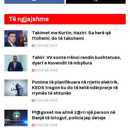
Të ngjajshme
Takimet me Kurtin, Haziri: Sa herë që
ftohemi, do të takohemi
7 ORË MË PARË
Tahiri: VV sonte rrënoi rendin kushtetues,
dyert e Kuvendit të mbyllura
8 ORË MË PARË
Punime të planifikuara në rrjetin elektrik,
KEDS tregon ku do të ketë ndërprerje të
rrymës të shtunën
8 ORË MË PARË
Pl@goset me aŕmë z@rri një person në
Banjë të Istogut, policia jep detaje
9 ORË MË PARË