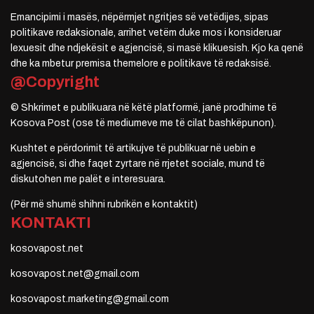
Emancipimi i masës, nëpërmjet ngritjes së vetëdijes, sipas
politikave redaksionale, arrihet vetëm duke mos i konsideruar
lexuesit dhe ndjekësit e agjencisë, si masë klikuesish. Kjo ka qenë
dhe ka mbetur premisa themelore e politikave të redaksisë.
@Copyright
© Shkrimet e publikuara në këtë platformë, janë prodhime të
Kosova Post (ose të mediumeve me të cilat bashkëpunon).
Kushtet e përdorimit të artikujve të publikuar në uebin e
agjencisë, si dhe faqet zyrtare në rrjetet sociale, mund të
diskutohen me palët e interesuara.
(Për më shumë shihni rubrikën e kontaktit)
KONTAKTI
kosovapost.net
kosovapost.net@gmail.com
kosovapost.marketing@gmail.com