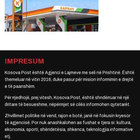
IMPRESUM
Kosova Post është Agjenci e Lajmeve me seli në Prishtinë. Është
themeluar në vitin 2016, duke pasur për mision informimin e drejtë
e të paanshëm.
Për rrjedhojë, prej vitesh, Kosova Post, është shndërruar në një
dritare të besueshme, nëpërmjet së cilës informohen qytetarët.
Zhvillimet politike në vend, rajon e botë, janë në fokusin kryesor
të agjencisë. Por nuk anashkalohen as fushat e tjera si: kultura,
ekonomia, sporti, shëndetësia, shkenca, teknologjia informative
etj.