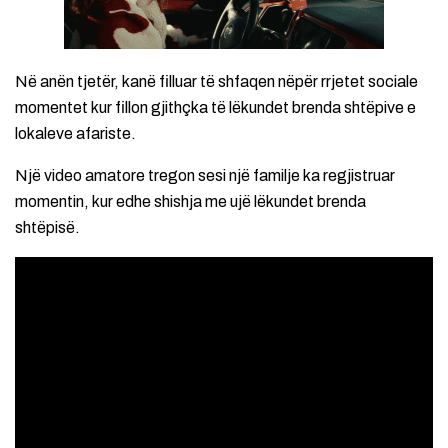
Në anën tjetër, kanë filluar të shfaqen nëpër rrjetet sociale
momentet kur fillon gjithçka të lëkundet brenda shtëpive e
lokaleve afariste.
Një video amatore tregon sesi një familje ka regjistruar
momentin, kur edhe shishja me ujë lëkundet brenda
shtëpisë.