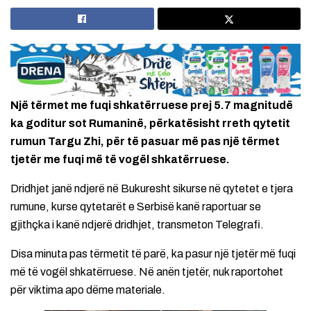
Një tërmet me fuqi shkatërruese prej 5.7 magnitudë
ka goditur sot Rumaninë, përkatësisht rreth qytetit
rumun Targu Zhi, për të pasuar më pas një tërmet
tjetër me fuqi më të vogël shkatërruese.
Dridhjet janë ndjerë në Bukuresht sikurse në qytetet e tjera
rumune, kurse qytetarët e Serbisë kanë raportuar se
gjithçka i kanë ndjerë dridhjet, transmeton Telegrafi.
Disa minuta pas tërmetit të parë, ka pasur një tjetër më fuqi
më të vogël shkatërruese. Në anën tjetër, nuk raportohet
për viktima apo dëme materiale.