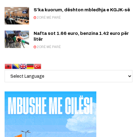
S’ka kuorum, dështon mbledhja e KGJK-së
2 ORË MË PARË
Nafta sot 1.66 euro, benzina 1.42 euro për
litër
2 ORË MË PARË