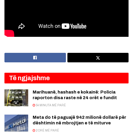
Të ngjajshme
Marihuanë, hashash e kokainë: Policia
raporton disa raste në 24 orët e fundit
54 MINUTA MË PARË
Meta do të paguajë 942 milionë dollarë për
dështimin në mbrojtjen e të miturve
2 ORË MË PARË