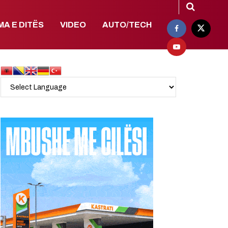
MA E DITËS
VIDEO
AUTO/TECH