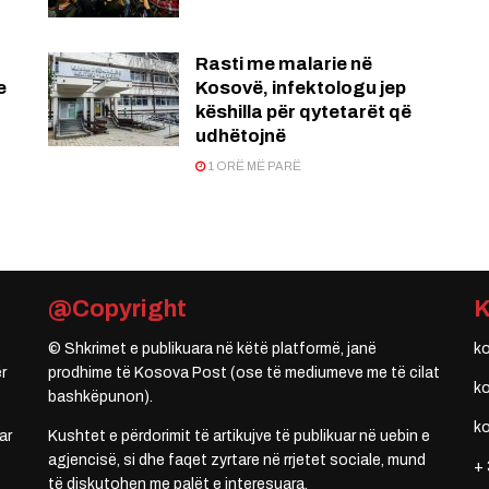
Rasti me malarie në
e
Kosovë, infektologu jep
këshilla për qytetarët që
udhëtojnë
1 ORË MË PARË
@Copyright
© Shkrimet e publikuara në këtë platformë, janë
k
r
prodhime të Kosova Post (ose të mediumeve me të cilat
k
bashkëpunon).
k
ar
Kushtet e përdorimit të artikujve të publikuar në uebin e
agjencisë, si dhe faqet zyrtare në rrjetet sociale, mund
+ 
të diskutohen me palët e interesuara.