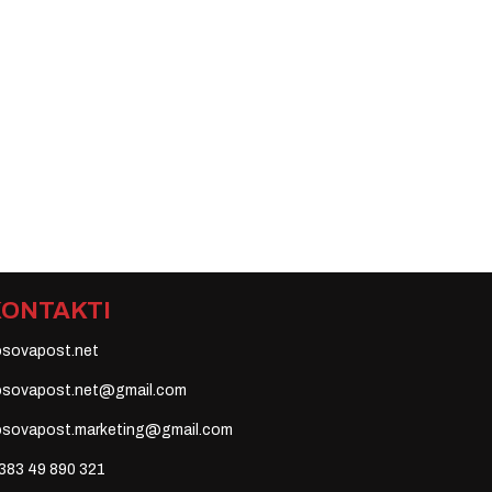
KONTAKTI
osovapost.net
osovapost.net@gmail.com
osovapost.marketing@gmail.com
383 49 890 321