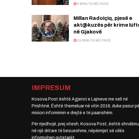
6 MINUTA MË PARË
Millan Radoiçiq, pjesë e
akt@kuzës për kríme lúft
në Gjakovë
55 MINUTA MË PARË
IMPRESUM
Kosova Post është Agjenci e Lajmeve me seli në
Prishtinë. Është themeluar në vitin 2016, duke pasur pë
mision informimin e drejtë e të paanshëm.
Për rrjedhojë, prej vitesh, Kosova Post, është shndërru
në një dritare të besueshme, nëpërmjet së cilës
informohen qytetarët.