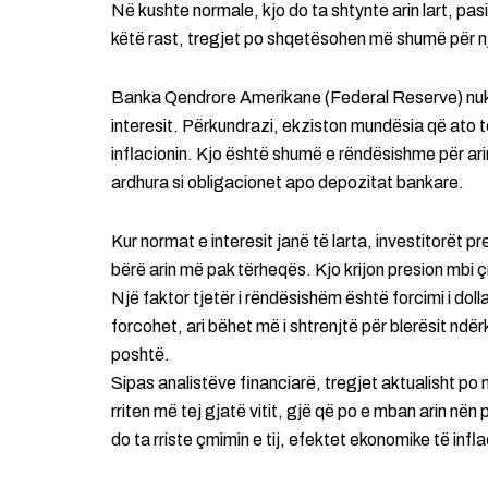
Në kushte normale, kjo do ta shtynte arin lart, pasi
këtë rast, tregjet po shqetësohen më shumë për një
Banka Qendrore Amerikane (Federal Reserve) nuk 
interesit. Përkundrazi, ekziston mundësia që ato t
inflacionin. Kjo është shumë e rëndësishme për arin
ardhura si obligacionet apo depozitat bankare.
Kur normat e interesit janë të larta, investitorët p
bërë arin më pak tërheqës. Kjo krijon presion mbi ç
Një faktor tjetër i rëndësishëm është forcimi i doll
forcohet, ari bëhet më i shtrenjtë për blerësit nd
poshtë.
Sipas analistëve financiarë, tregjet aktualisht po
rriten më tej gjatë vitit, gjë që po e mban arin në
do ta rriste çmimin e tij, efektet ekonomike të infla