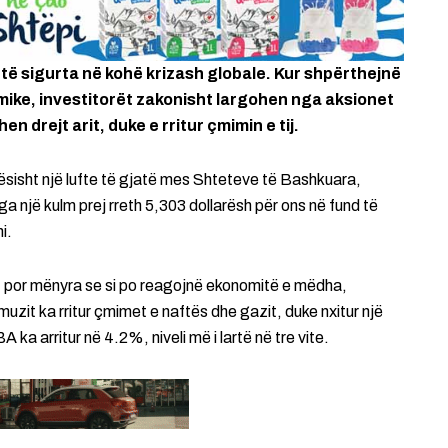
 të sigurta në kohë krizash globale. Kur shpërthejnë
nomike, investitorët zakonisht largohen nga aksionet
drejt arit, duke e rritur çmimin e tij.
rësisht një lufte të gjatë mes Shteteve të Bashkuara,
Nga një kulm prej rreth 5,303 dollarësh për ons në fund të
i.
, por mënyra se si po reagojnë ekonomitë e mëdha,
it ka rritur çmimet e naftës dhe gazit, duke nxitur një
A ka arritur në 4.2%, niveli më i lartë në tre vite.