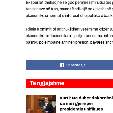
Ekspertët theksojnë se çdo përmirësim i situatës g
tensioneve në Iran, mund të ndikojë pozitivisht në 
ekonomikë si normat e interesit dhe politika e ban
Rënia e çmimit të arit nuk lidhet vetëm me krizën 
ekonomikë: inflacioni i lartë, pritjet për norma inter
bashku po e mbajnë arin nën presion, pavarësisht roli
Shpërndaje
Të ngjajshme
Kurti: Na duhet dakordimi
sa më i gjerë për
presidentin unifikues