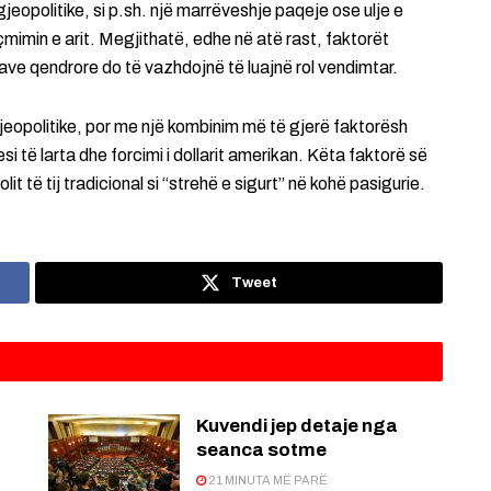
jeopolitike, si p.sh. një marrëveshje paqeje ose ulje e
çmimin e arit. Megjithatë, edhe në atë rast, faktorët
kave qendrore do të vazhdojnë të luajnë rol vendimtar.
gjeopolitike, por me një kombinim më të gjerë faktorësh
esi të larta dhe forcimi i dollarit amerikan. Këta faktorë së
t të tij tradicional si “strehë e sigurt” në kohë pasigurie.
Tweet
Kuvendi jep detaje nga
seanca sotme
21 MINUTA MË PARË