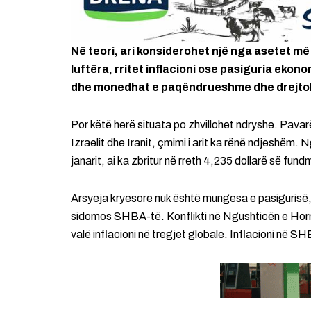
Në teori, ari konsiderohet një nga asetet më
luftëra, rritet inflacioni ose pasiguria eko
dhe monedhat e paqëndrueshme dhe drejtohen 
Por këtë herë situata po zhvillohet ndryshe. Pava
Izraelit dhe Iranit, çmimi i arit ka rënë ndjeshëm. 
janarit, ai ka zbritur në rreth 4,235 dollarë së fundm
Arsyeja kryesore nuk është mungesa e pasigurisë
sidomos SHBA-të. Konflikti në Ngushticën e Hormuz
valë inflacioni në tregjet globale. Inflacioni në SHB