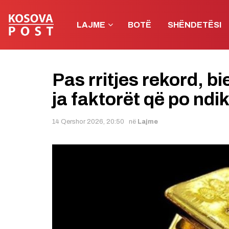
LAJME
BOTË
SHËNDETËSI
Pas rritjes rekord, bi
ja faktorët që po ndi
14 Qershor 2026, 20:50
në
Lajme