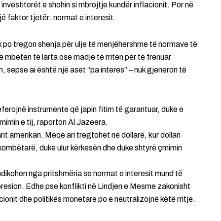
 investitorët e shohin si mbrojtje kundër inflacionit. Por në
 faktor tjetër: normat e interesit.
po tregon shenja për ulje të menjëhershme të normave të
ë mbeten të larta ose madje të rriten për të frenuar
, sepse ai është një aset “pa interes” – nuk gjeneron të
referojnë instrumente që japin fitim të garantuar, duke e
mimin e tij, raporton Al Jazeera.
arit amerikan. Meqë ari tregtohet në dollarë, kur dollari
ërkombëtarë, duke ulur kërkesën dhe duke shtyrë çmimin
 ndikohen nga pritshmëria se normat e interesit mund të
n presion. Edhe pse konflikti në Lindjen e Mesme zakonisht
cionit dhe politikës monetare po e neutralizojnë këtë rritje.