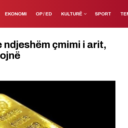
EKONOMI
OP / ED
KULTURË
SPORT
TE
e ndjeshëm çmimi i arit,
kojnë