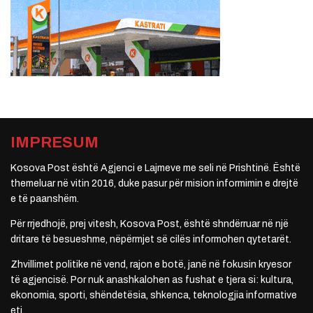
IMPRESUM
Kosova Post është Agjenci e Lajmeve me seli në Prishtinë. Është
themeluar në vitin 2016, duke pasur për mision informimin e drejtë
e të paanshëm.
Për rrjedhojë, prej vitesh, Kosova Post, është shndërruar në një
dritare të besueshme, nëpërmjet së cilës informohen qytetarët.
Zhvillimet politike në vend, rajon e botë, janë në fokusin kryesor
të agjencisë. Por nuk anashkalohen as fushat e tjera si: kultura,
ekonomia, sporti, shëndetësia, shkenca, teknologjia informative
etj.