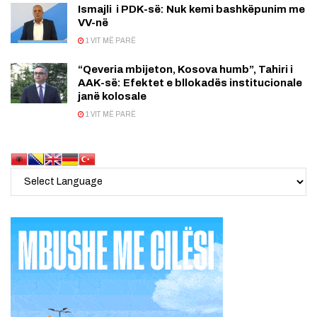
Ismajli i PDK-së: Nuk kemi bashkëpunim me
VV-në
1 VIT MË PARË
“Qeveria mbijeton, Kosova humb”, Tahiri i
AAK-së: Efektet e bllokadës institucionale
janë kolosale
1 VIT MË PARË