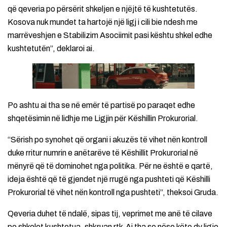
që qeveria po përsërit shkeljen e njëjtë të kushtetutës.
Kosova nuk mundet ta hartojë një ligj i cili bie ndesh me
marrëveshjen e Stabilizim Asociimit pasi kështu shkel edhe
kushtetutën”, deklaroi ai.
Po ashtu ai tha se në emër të partisë po paraqet edhe
shqetësimin në lidhje me Ligjin për Këshillin Prokurorial.
“Sërish po synohet që organi i akuzës të vihet nën kontroll
duke rritur numrin e anëtarëve të Këshillit Prokurorial në
mënyrë që të dominohet nga politika. Për ne është e qartë,
ideja është që të gjendet një rrugë nga pushteti që Këshilli
Prokurorial të vihet nën kontroll nga pushteti”, theksoi Gruda.
Qeveria duhet të ndalë, sipas tij, veprimet me anë të cilave
po shkelet kushtetua, shkruan rtk.Ai tha se nëse këto dy ligje