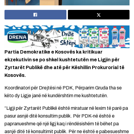
Partia Demokratike e Kosovës ka kritikuar
ekzekutivin se po shkel kushtetutën me Ligjin për
Zyrtarët Publikë dhe atë për Këshillin Prokurorial të
Kosovës.
Koordinatori për Drejtësi në PDK, Përparim Gruda tha se
këto dy Ligje janë në kundërshtim me kushtetutën.
“Ligji për Zyrtarët Publikë është miratuar në lexim të parë pa
pasur asnjë ditë konsultim publik. Për PDK-në është e
papranueshme që një ligj kaq i rëndësishëm të bëhet pa
asnjë ditë të konsultimit publik. Për ne është e pabesueshme