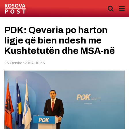
PDK: Qeveria po harton
ligje që bien ndesh me
Kushtetutën dhe MSA-në
25 Qershor 2024, 10:55