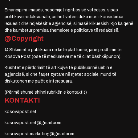
Emancipimi i masës, nëpërmjet ngritjes së vetëdijes, sipas
politikave redaksionale, arrihet vetëm duke mos i konsideruar
lexuesit dhe ndjekësit e agjencisë, si masë klikuesish. Kjo ka qenë
dhe ka mbetur premisa themelore e politikave të redaksisë.
@Copyright
© Shkrimet e publikuara në këtë platformë, janë prodhime të
Kosova Post (ose të mediumeve me të cilat bashkëpunon).
Kushtet e përdorimit të artikujve të publikuar në uebin e
agjencisë, si dhe faqet zyrtare në rrjetet sociale, mund të
diskutohen me palët e interesuara.
(Për më shumë shihni rubrikën e kontaktit)
KONTAKTI
kosovapost.net
kosovapost.net@gmail.com
kosovapost.marketing@gmail.com