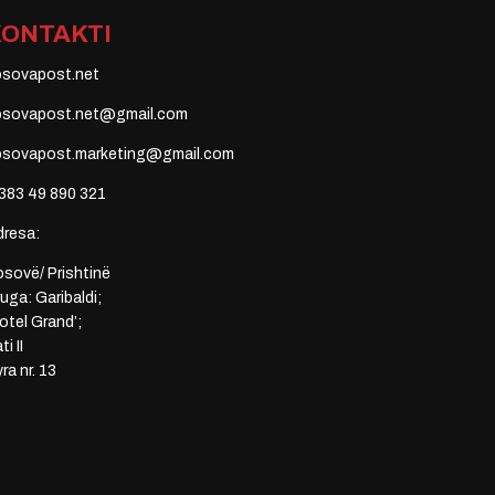
KONTAKTI
osovapost.net
osovapost.net@gmail.com
osovapost.marketing@gmail.com
383 49 890 321
dresa:
sovë/ Prishtinë
uga: Garibaldi;
otel Grand’;
ti II
ra nr. 13