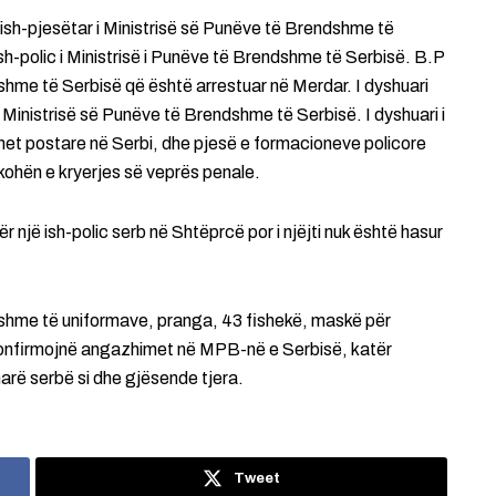
ish-pjesëtar i Ministrisë së Punëve të Brendshme të
ish-polic i Ministrisë i Punëve të Brendshme të Serbisë. B.P
shme të Serbisë që është arrestuar në Merdar. I dyshuari
 Ministrisë së Punëve të Brendshme të Serbisë. I dyshuari i
met postare në Serbi, dhe pjesë e formacioneve policore
kohën e kryerjes së veprës penale.
ër një ish-polic serb në Shtëprcë por i njëjti nuk është hasur
yshme të uniformave, pranga, 43 fishekë, maskë për
konfirmojnë angazhimet në MPB-në e Serbisë, katër
narë serbë si dhe gjësende tjera.
Tweet