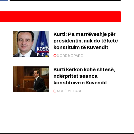
Kurti: Pa marrëveshje për
presidentin, nuk do të ketë
konstituim të Kuvendit
3 ORË MË PARË
Kurti kërkon kohë shtesë,
ndërpritet seanca
konstituive e Kuvendit
4 ORË MË PARË