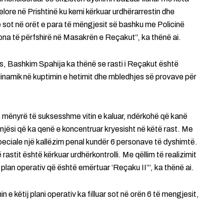
ore në Prishtinë ku kemi kërkuar urdhërarrestin dhe
e sot në orët e para të mëngjesit së bashku me Policinë
ona të përfshirë në Masakrën e Reçakut”, ka thënë ai.
tës, Bashkim Spahija ka thënë se rasti i Reçakut është
inamik në kuptimin e hetimit dhe mbledhjes së provave për
ë mënyrë të suksesshme vitin e kaluar, ndërkohë që kanë
 njësi që ka qenë e koncentruar kryesisht në këtë rast. Me
eciale një kallëzim penal kundër 6 personave të dyshimtë.
astit është kërkuar urdhërkontrolli. Me qëllim të realizimit
ë plan operativ që është emërtuar ‘Reçaku II’”, ka thënë ai.
e këtij plani operativ ka filluar sot në orën 6 të mengjesit,