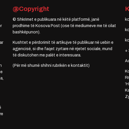
@Copyright
© Shkrimet e publikuara në këtë platformë, janë
k
r
prodhime të Kosova Post (ose të mediumeve me të cilat
k
bashkëpunon).
k
ar
Kushtet e përdorimit të artikujve të publikuar në uebin e
agjencisë, si dhe faqet zyrtare në rrjetet sociale, mund
+ 
të diskutohen me palët e interesuara.
A
n
(Për më shumë shihni rubrikën e kontaktit)
Ko
 e
Rr
a,
‘H
Ka
Zy
ë
re