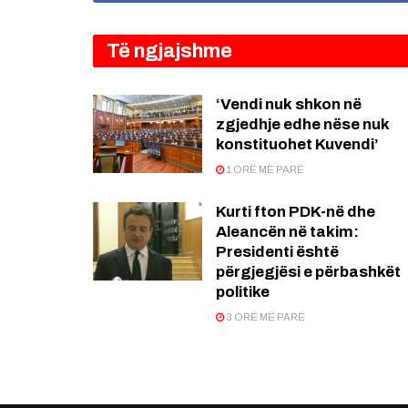
Të ngjajshme
‘Vendi nuk shkon në
zgjedhje edhe nëse nuk
konstituohet Kuvendi’
1 ORË MË PARË
Kurti fton PDK-në dhe
Aleancën në takim:
Presidenti është
përgjegjësi e përbashkët
politike
3 ORË MË PARË