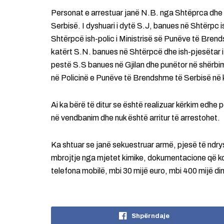
Personat e arrestuar janë N.B. nga Shtëprca dhe 
Serbisë. I dyshuari i dytë S.J, banues në Shtërpc 
Shtërpcë ish-polic i Ministrisë së Punëve të Brend
katërt S.N. banues në Shtërpcë dhe ish-pjesëtar i
pestë S.S banues në Gjilan dhe punëtor në shërbi
në Policinë e Punëve të Brendshme të Serbisë në 
Ai ka bërë të ditur se është realizuar kërkim edhe p
në vendbanim dhe nuk është arritur të arrestohet.
Ka shtuar se janë sekuestruar armë, pjesë të ndr
mbrojtje nga mjetet kimike, dokumentacione që 
telefona mobilë, mbi 30 mijë euro, mbi 400 mijë di
Shpërndaje