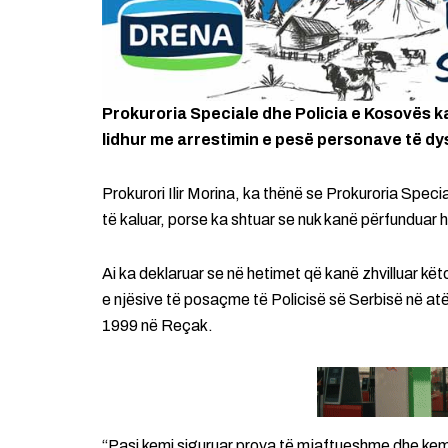
Prokuroria Speciale dhe Policia e Kosovës 
lidhur me arrestimin e pesë personave të dy
Prokurori Ilir Morina, ka thënë se Prokuroria Specia
të kaluar, porse ka shtuar se nuk kanë përfunduar 
Ai ka deklaruar se në hetimet që kanë zhvilluar kë
e njësive të posaçme të Policisë së Serbisë në atë 
1999 në Reçak.
“Pasi kemi siguruar prova të mjaftueshme dhe kemi