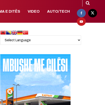
MA E DITËS
VIDEO
AUTO/TECH