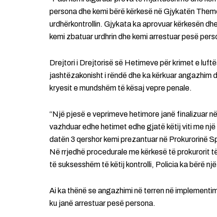
persona dhe kemi bërë kërkesë në Gjykatën Themel
urdhërkontrollin. Gjykata ka aprovuar kërkesën dh
kemi zbatuar urdhrin dhe kemi arrestuar pesë pers
Drejtori i Drejtorisë së Hetimeve për krimet e luf
jashtëzakonisht i rëndë dhe ka kërkuar angazhim d
kryesit e mundshëm të kësaj vepre penale.
“Një pjesë e veprimeve hetimore janë finalizuar n
vazhduar edhe hetimet edhe gjatë këtij viti me një
datën 3 qershor kemi prezantuar në Prokurorinë Sp
Në rrjedhë procedurale me kërkesë të prokurorit të r
të suksesshëm të këtij kontrolli, Policia ka bërë nj
Ai ka thënë se angazhimi në terren në implementimin 
ku janë arrestuar pesë persona.