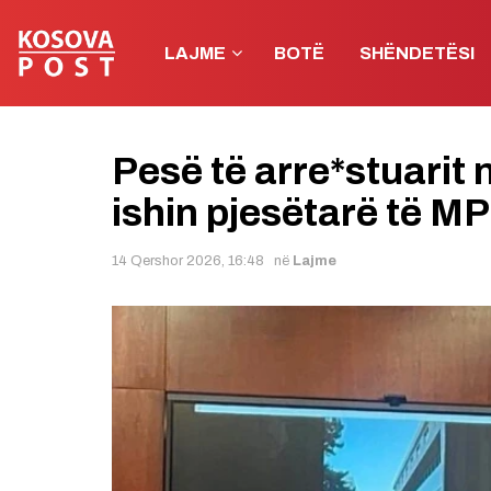
LAJME
BOTË
SHËNDETËSI
Pesë të arre*stuarit 
ishin pjesëtarë të M
14 Qershor 2026, 16:48
në
Lajme