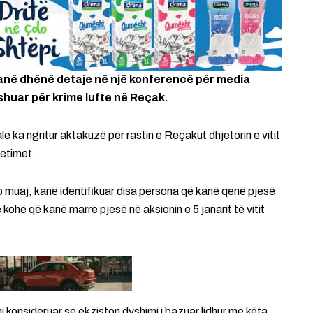
kanë dhënë detaje në një konferencë për media
shuar për krime lufte në Reçak.
le ka ngritur aktakuzë për rastin e Reçakut dhjetorin e vitit
hetimet.
to muaj, kanë identifikuar disa persona që kanë qenë pjesë
kohë që kanë marrë pjesë në aksionin e 5 janarit të vitit
 konsideruar se ekziston dyshimi i bazuar lidhur me këta