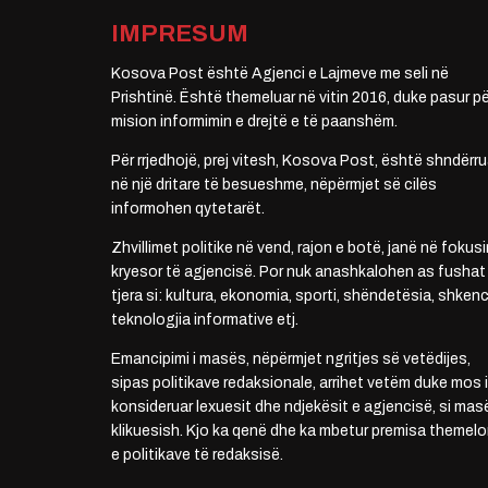
IMPRESUM
Kosova Post është Agjenci e Lajmeve me seli në
Prishtinë. Është themeluar në vitin 2016, duke pasur pë
mision informimin e drejtë e të paanshëm.
Për rrjedhojë, prej vitesh, Kosova Post, është shndërru
në një dritare të besueshme, nëpërmjet së cilës
informohen qytetarët.
Zhvillimet politike në vend, rajon e botë, janë në fokusi
kryesor të agjencisë. Por nuk anashkalohen as fushat
tjera si: kultura, ekonomia, sporti, shëndetësia, shkenc
teknologjia informative etj.
Emancipimi i masës, nëpërmjet ngritjes së vetëdijes,
sipas politikave redaksionale, arrihet vetëm duke mos i
konsideruar lexuesit dhe ndjekësit e agjencisë, si mas
klikuesish. Kjo ka qenë dhe ka mbetur premisa themelo
e politikave të redaksisë.