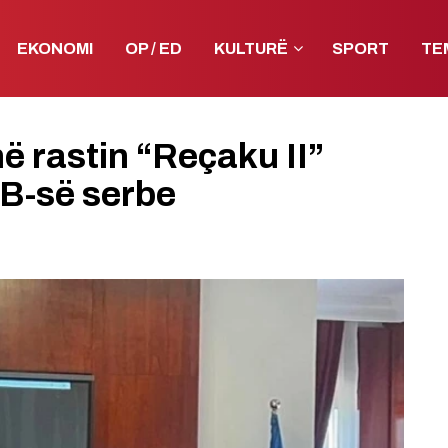
EKONOMI
OP / ED
KULTURË
SPORT
TE
në rastin “Reçaku II”
PB-së serbe