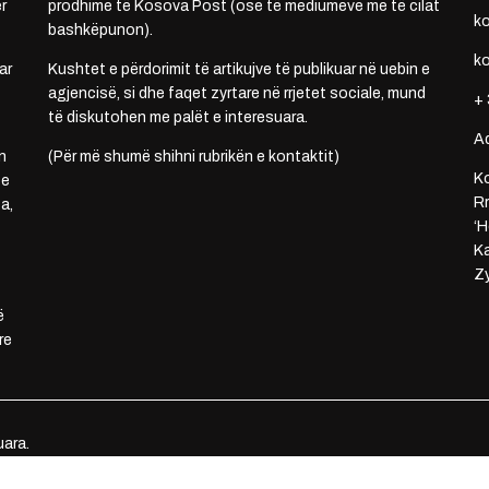
r
prodhime të Kosova Post (ose të mediumeve me të cilat
k
bashkëpunon).
k
ar
Kushtet e përdorimit të artikujve të publikuar në uebin e
agjencisë, si dhe faqet zyrtare në rrjetet sociale, mund
+ 
të diskutohen me palët e interesuara.
A
n
(Për më shumë shihni rubrikën e kontaktit)
Ko
 e
Rr
a,
‘H
Ka
Zy
ë
re
uara.