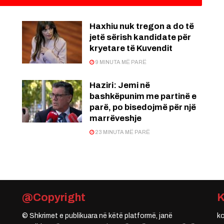
Haxhiu nuk tregon a do të
jetë sërish kandidate për
kryetare të Kuvendit
9 MINUTA MË PARË
Haziri: Jemi në
bashkëpunim me partinë e
parë, po bisedojmë për një
marrëveshje
23 MINUTA MË PARË
@Copyright
© Shkrimet e publikuara në këtë platformë, janë
k