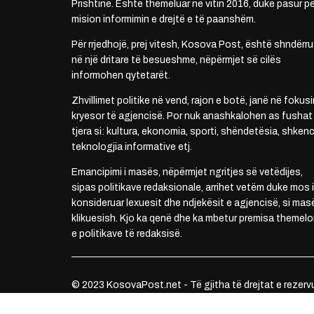
Prishtinë. Është themeluar në vitin 2016, duke pasur pë
mision informimin e drejtë e të paanshëm.
Për rrjedhojë, prej vitesh, Kosova Post, është shndërru
në një dritare të besueshme, nëpërmjet së cilës
informohen qytetarët.
Zhvillimet politike në vend, rajon e botë, janë në fokusi
kryesor të agjencisë. Por nuk anashkalohen as fushat
tjera si: kultura, ekonomia, sporti, shëndetësia, shkenc
teknologjia informative etj.
Emancipimi i masës, nëpërmjet ngritjes së vetëdijes,
sipas politikave redaksionale, arrihet vetëm duke mos i
konsideruar lexuesit dhe ndjekësit e agjencisë, si mas
klikuesish. Kjo ka qenë dhe ka mbetur premisa themelo
e politikave të redaksisë.
© 2023 KosovaPost.net - Të gjitha të drejtat e rezerv