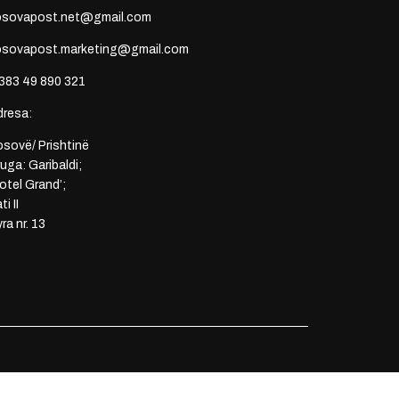
osovapost.net@gmail.com
osovapost.marketing@gmail.com
383 49 890 321
dresa:
sovë/ Prishtinë
uga: Garibaldi;
otel Grand’;
ti II
ra nr. 13