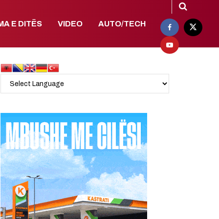
MA E DITËS
VIDEO
AUTO/TECH