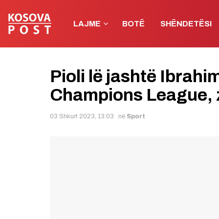
LAJME
BOTË
SHËNDETËSI
Pioli lë jashtë Ibrahi
Champions League, z
03 Shkurt 2023, 13:03
në
Sport