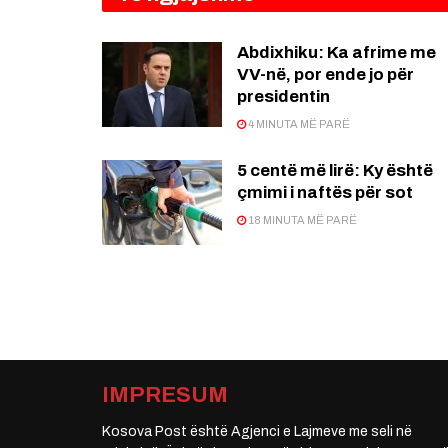
Abdixhiku: Ka afrime me
VV-në, por ende jo për
presidentin
4 MINUTA MË PARË
5 centë më lirë: Ky është
çmimi i naftës për sot
18 MINUTA MË PARË
IMPRESUM
Kosova Post është Agjenci e Lajmeve me seli në