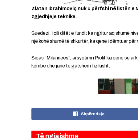
Zlatan Ibrahimoviç nuk u përfshi në listën e
zgjedhjeje teknike.
Suedezi, i cili ditët e fundit ka ngritur aq shumë niv
një kohë shumë të shkurtër, ka qenë i dëmtuar për 
Sipas “Milanneës”, arsyetimi i Piolit ka qenë se ai 
këmbë dhe janë të gatshëm fizikisht.
Shpërndaje
Të ngjajshme