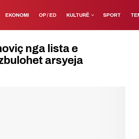
EKONOMI
OP / ED
KULTURË
SPORT
TE
moviç nga lista e
bulohet arsyeja