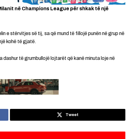
 Milanit në Champions League për shkak të një
elin e stërvitjes së tij, sa që mund të fillojë punën në grup në
një kohë të gjatë.
ka dashur të grumbullojë lojtarët që kanë minuta loje në
Tweet