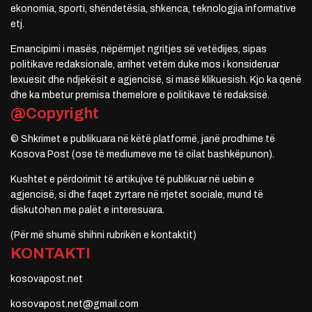
ekonomia, sporti, shëndetësia, shkenca, teknologjia informative
etj.
Emancipimi i masës, nëpërmjet ngritjes së vetëdijes, sipas
politikave redaksionale, arrihet vetëm duke mos i konsideruar
lexuesit dhe ndjekësit e agjencisë, si masë klikuesish. Kjo ka qenë
dhe ka mbetur premisa themelore e politikave të redaksisë.
@Copyright
© Shkrimet e publikuara në këtë platformë, janë prodhime të
Kosova Post (ose të mediumeve me të cilat bashkëpunon).
Kushtet e përdorimit të artikujve të publikuar në uebin e
agjencisë, si dhe faqet zyrtare në rrjetet sociale, mund të
diskutohen me palët e interesuara.
(Për më shumë shihni rubrikën e kontaktit)
KONTAKTI
kosovapost.net
kosovapost.net@gmail.com