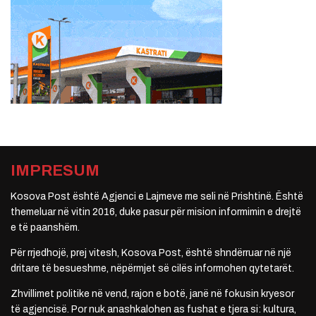
IMPRESUM
Kosova Post është Agjenci e Lajmeve me seli në Prishtinë. Është
themeluar në vitin 2016, duke pasur për mision informimin e drejtë
e të paanshëm.
Për rrjedhojë, prej vitesh, Kosova Post, është shndërruar në një
dritare të besueshme, nëpërmjet së cilës informohen qytetarët.
Zhvillimet politike në vend, rajon e botë, janë në fokusin kryesor
të agjencisë. Por nuk anashkalohen as fushat e tjera si: kultura,