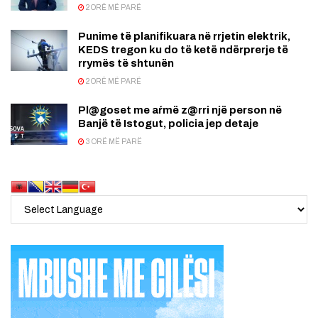
2 ORË MË PARË
Punime të planifikuara në rrjetin elektrik,
KEDS tregon ku do të ketë ndërprerje të
rrymës të shtunën
2 ORË MË PARË
Pl@goset me aŕmë z@rri një person në
Banjë të Istogut, policia jep detaje
3 ORË MË PARË