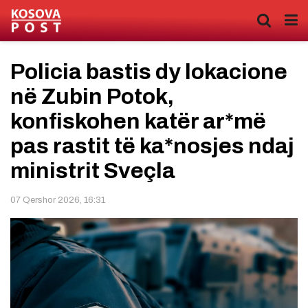
Policia bastis dy lokacione
në Zubin Potok,
konfiskohen katër ar*më
pas rastit të ka*nosjes ndaj
ministrit Sveçla
07 Qershor 2026, 16:31