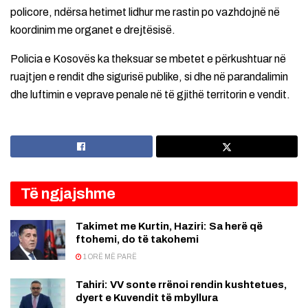
policore, ndërsa hetimet lidhur me rastin po vazhdojnë në
koordinim me organet e drejtësisë.
Policia e Kosovës ka theksuar se mbetet e përkushtuar në
ruajtjen e rendit dhe sigurisë publike, si dhe në parandalimin
dhe luftimin e veprave penale në të gjithë territorin e vendit.
Të ngjajshme
Takimet me Kurtin, Haziri: Sa herë që
ftohemi, do të takohemi
1 ORË MË PARË
Tahiri: VV sonte rrënoi rendin kushtetues,
dyert e Kuvendit të mbyllura