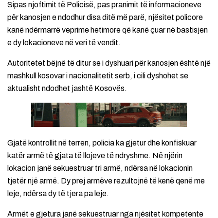
Sipas njoftimit të Policisë, pas pranimit të informacioneve
për kanosjen e ndodhur disa ditë më parë, njësitet policore
kanë ndërmarrë veprime hetimore që kanë çuar në bastisjen
e dy lokacioneve në veri të vendit.
Autoritetet bëjnë të ditur se i dyshuari për kanosjen është një
mashkull kosovar i nacionalitetit serb, i cili dyshohet se
aktualisht ndodhet jashtë Kosovës.
Gjatë kontrollit në terren, policia ka gjetur dhe konfiskuar
katër armë të gjata të llojeve të ndryshme. Në njërin
lokacion janë sekuestruar tri armë, ndërsa në lokacionin
tjetër një armë. Dy prej armëve rezultojnë të kenë qenë me
leje, ndërsa dy të tjera pa leje.
Armët e gjetura janë sekuestruar nga njësitet kompetente