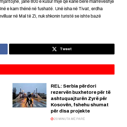
uk mjaftojnë, janë 800 e kusur mijë që kanë bërë marrëveshje
 Unë e kam thënë në fushatë. Unë isha në Tivat, erdha
villuar në Mal të Zi, nuk shkonin turistë se ishte bazë
Tweet
REL: Serbia përdori
rezervën buxhetore për të
ashtuquajturën Zyrë për
Kosovën, fshehu shumat
për disa projekte
20 MINUTA MË PARË