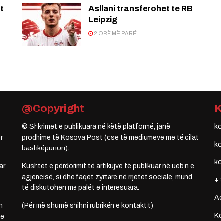
t
Asllani transferohet te RB
m
Leipzig
2 ORË MË PARË
@Copyright
© Shkrimet e publikuara në këtë platformë, janë
k
r
prodhime të Kosova Post (ose të mediumeve me të cilat
k
bashkëpunon).
k
ar
Kushtet e përdorimit të artikujve të publikuar në uebin e
agjencisë, si dhe faqet zyrtare në rrjetet sociale, mund
+ 
të diskutohen me palët e interesuara.
A
n
(Për më shumë shihni rubrikën e kontaktit)
Ko
 e