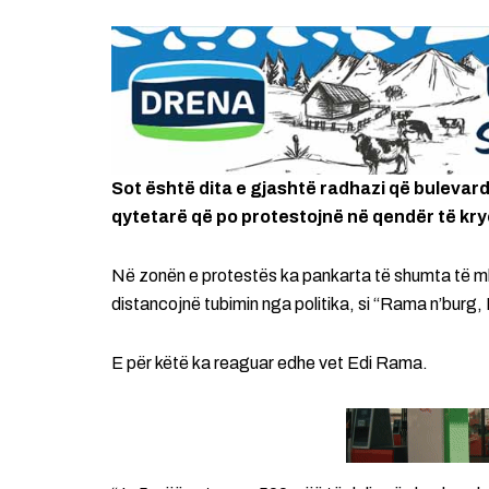
Sot është dita e gjashtë radhazi që buleva
qytetarë që po protestojnë në qendër të kr
Në zonën e protestës ka pankarta të shumta të m
distancojnë tubimin nga politika, si “Rama n’burg,
E për këtë ka reaguar edhe vet Edi Rama.