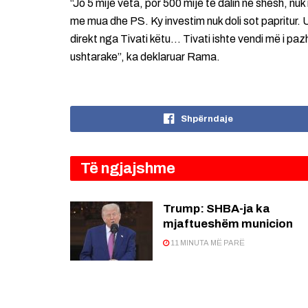
“Jo 5 mijë veta, por 500 mijë të dalin në shesh, n
me mua dhe PS. Ky investim nuk doli sot papritur.
direkt nga Tivati këtu… Tivati ishte vendi më i pazh
ushtarake”, ka deklaruar Rama.
Shpërndaje
Të ngjajshme
Trump: SHBA-ja ka
mjaftueshëm municion
11 MINUTA MË PARË