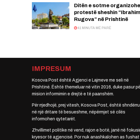
Ditën e sotme organizohe
protestë sheshin “Ibrahi
Rugova” në Prishtinë
41 MINUTA MË PARË
IMPRESUM
Kosova Post është Agjenci e Lajmeve me seli në
Prishtinë. Është themeluar në vitin 2016, duke pasur pë
mision informimin e drejtë e të paanshëm.
Për rrjedhojë, prej vitesh, Kosova Post, është shndërru
në një dritare të besueshme, nëpërmjet së cilës
informohen qytetarët.
Zhvillimet politike në vend, rajon e botë, janë në fokusi
kryesor të agjencisë. Por nuk anashkalohen as fushat