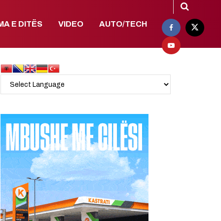
MA E DITËS
VIDEO
AUTO/TECH