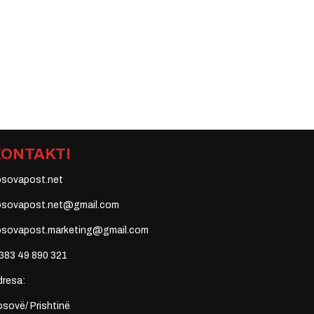
KONTAKTI
osovapost.net
osovapost.net@gmail.com
osovapost.marketing@gmail.com
383 49 890 321
dresa:
sovë/ Prishtinë