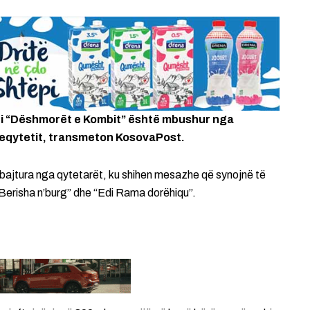
rdi “Dëshmorët e Kombit” është mbushur nga
yeqytetit, transmeton KosovaPost.
bajtura nga qytetarët, ku shihen mesazhe që synojnë të
 Berisha n’burg” dhe “Edi Rama dorëhiqu”.