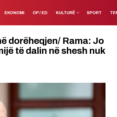
EKONOMI
OP / ED
KULTURË
SPORT
TE
jnë dorëheqjen/ Rama: Jo
mijë të dalin në shesh nuk