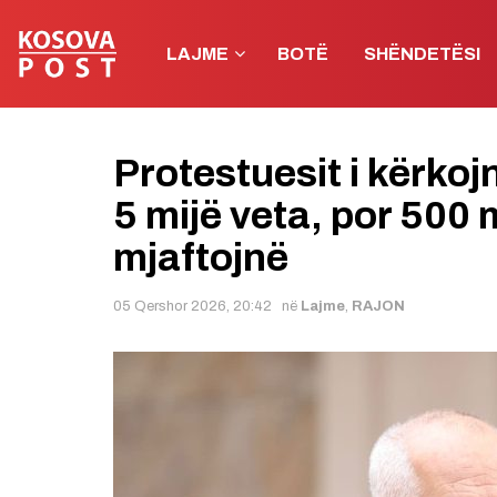
LAJME
BOTË
SHËNDETËSI
Protestuesit i kërko
5 mijë veta, por 500 
mjaftojnë
05 Qershor 2026, 20:42
në
Lajme
,
RAJON