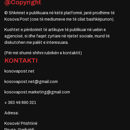
@Copyright
© Shkrimet e publikuara në këtë platformë, janë prodhime të
Kosova Post (ose të mediumeve me të cilat bashkëpunon).
Kushtet e përdorimit të artikujve të publikuar në uebin e
agjencisë, si dhe faqet zyrtare në rrjetet sociale, mund të
diskutohen me palët e interesuara.
(Për më shumë shihni rubrikën e kontaktit)
KONTAKTI
kosovapost.net
kosovapost.net@gmail.com
kosovapost.marketing@gmail.com
+ 383 49 890 321
Adresa:
Kosovë/ Prishtinë
Rruga: Garibaldi;