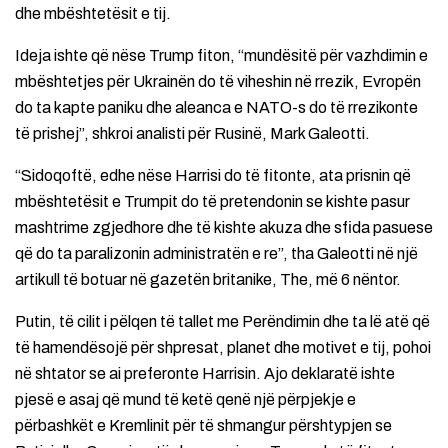
dhe mbështetësit e tij.
Ideja ishte që nëse Trump fiton, “mundësitë për vazhdimin e
mbështetjes për Ukrainën do të viheshin në rrezik, Evropën
do ta kapte paniku dhe aleanca e NATO-s do të rrezikonte
të prishej”, shkroi analisti për Rusinë, Mark Galeotti.
“Sidoqoftë, edhe nëse Harrisi do të fitonte, ata prisnin që
mbështetësit e Trumpit do të pretendonin se kishte pasur
mashtrime zgjedhore dhe të kishte akuza dhe sfida pasuese
që do ta paralizonin administratën e re”, tha Galeotti në një
artikull të botuar në gazetën britanike, The, më 6 nëntor.
Putin, të cilit i pëlqen të tallet me Perëndimin dhe ta lë atë që
të hamendësojë për shpresat, planet dhe motivet e tij, pohoi
në shtator se ai preferonte Harrisin. Ajo deklaratë ishte
pjesë e asaj që mund të ketë qenë një përpjekje e
përbashkët e Kremlinit për të shmangur përshtypjen se