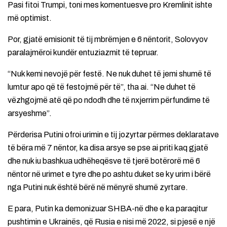
Pasi fitoi Trumpi, toni mes komentuesve pro Kremlinit ishte
më optimist.
Por, gjatë emisionit të tij mbrëmjen e 6 nëntorit, Solovyov
paralajmëroi kundër entuziazmit të tepruar.
“Nuk kemi nevojë për festë. Ne nuk duhet të jemi shumë të
lumtur apo që të festojmë për të”, tha ai. “Ne duhet të
vëzhgojmë atë që po ndodh dhe të nxjerrim përfundime të
arsyeshme”.
Përderisa Putini ofroi urimin e tij jozyrtar përmes deklaratave
të bëra më 7 nëntor, ka disa arsye se pse ai priti kaq gjatë
dhe nuk iu bashkua udhëheqësve të tjerë botërorë më 6
nëntor në urimet e tyre dhe po ashtu duket se ky urim i bërë
nga Putini nuk është bërë në mënyrë shumë zyrtare.
E para, Putin ka demonizuar SHBA-në dhe e ka paraqitur
pushtimin e Ukrainës, që Rusia e nisi më 2022, si pjesë e një