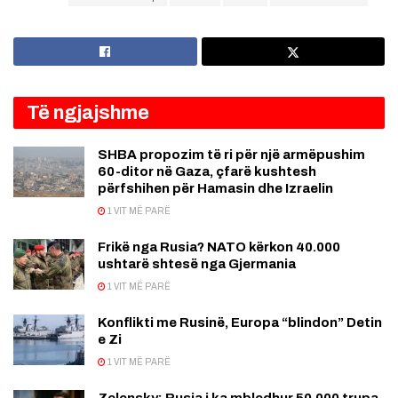
Të ngjajshme
SHBA propozim të ri për një armëpushim
60-ditor në Gaza, çfarë kushtesh
përfshihen për Hamasin dhe Izraelin
1 VIT MË PARË
Frikë nga Rusia? NATO kërkon 40.000
ushtarë shtesë nga Gjermania
1 VIT MË PARË
Konflikti me Rusinë, Europa “blindon” Detin
e Zi
1 VIT MË PARË
Zelensky: Rusia i ka mbledhur 50.000 trupa