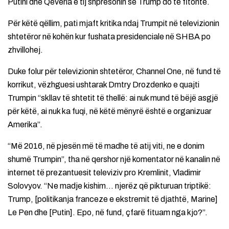
Putini dhe Qeveria e tij shpresonin se Trump do të fitonte.
Për këtë qëllim, pati mjaft kritika ndaj Trumpit në televizionin
shtetëror në kohën kur fushata presidenciale në SHBA po
zhvillohej.
Duke folur për televizionin shtetëror, Channel One, në fund të
korrikut, vëzhguesi ushtarak Dmtry Drozdenko e quajti
Trumpin “skllav të shtetit të thellë: ai nuk mund të bëjë asgjë
për këtë, ai nuk ka fuqi, në këtë mënyrë është e organizuar
Amerika”.
“Më 2016, në pjesën më të madhe të atij viti, ne e donim
shumë Trumpin”, tha në qershor një komentator në kanalin në
internet të prezantuesit televiziv pro Kremlinit, Vladimir
Solovyov. “Ne madje kishim… njerëz që pikturuan triptikë:
Trump, [politikanja franceze e ekstremit të djathtë, Marine]
Le Pen dhe [Putin]. Epo, në fund, çfarë fituam nga kjo?”.