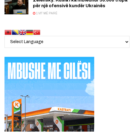
për një ofensivë kundër Ukrainës
1 VIT MË PARË