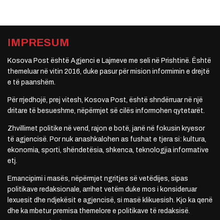
IMPRESUM
Kosova Post është Agjenci e Lajmeve me seli në Prishtinë. Është
themeluar në vitin 2016, duke pasur për mision informimin e drejtë
e të paanshëm.
Për rrjedhojë, prej vitesh, Kosova Post, është shndërruar në një
dritare të besueshme, nëpërmjet së cilës informohen qytetarët.
Zhvillimet politike në vend, rajon e botë, janë në fokusin kryesor
të agjencisë. Por nuk anashkalohen as fushat e tjera si: kultura,
ekonomia, sporti, shëndetësia, shkenca, teknologjia informative
etj.
Emancipimi i masës, nëpërmjet ngritjes së vetëdijes, sipas
politikave redaksionale, arrihet vetëm duke mos i konsideruar
lexuesit dhe ndjekësit e agjencisë, si masë klikuesish. Kjo ka qenë
dhe ka mbetur premisa themelore e politikave të redaksisë.