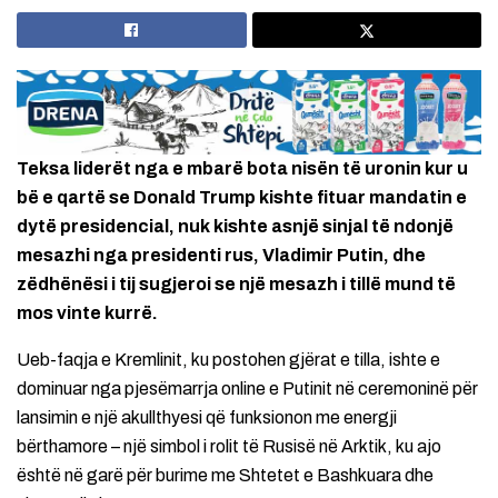
Teksa liderët nga e mbarë bota nisën të uronin kur u
bë e qartë se Donald Trump kishte fituar mandatin e
dytë presidencial, nuk kishte asnjë sinjal të ndonjë
mesazhi nga presidenti rus, Vladimir Putin, dhe
zëdhënësi i tij sugjeroi se një mesazh i tillë mund të
mos vinte kurrë.
Ueb-faqja e Kremlinit, ku postohen gjërat e tilla, ishte e
dominuar nga pjesëmarrja online e Putinit në ceremoninë për
lansimin e një akullthyesi që funksionon me energji
bërthamore – një simbol i rolit të Rusisë në Arktik, ku ajo
është në garë për burime me Shtetet e Bashkuara dhe