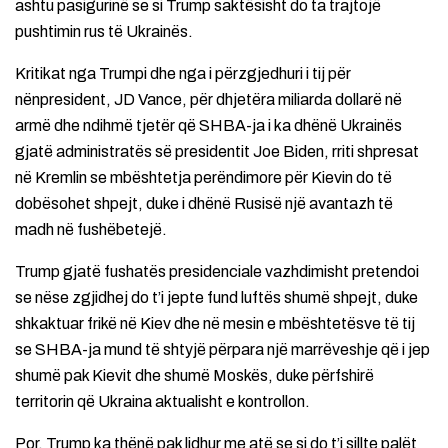
ashtu pasigurinë se si Trump saktësisht do ta trajtojë
pushtimin rus të Ukrainës.
Kritikat nga Trumpi dhe nga i përzgjedhuri i tij për
nënpresident, JD Vance, për dhjetëra miliarda dollarë në
armë dhe ndihmë tjetër që SHBA-ja i ka dhënë Ukrainës
gjatë administratës së presidentit Joe Biden, rriti shpresat
në Kremlin se mbështetja perëndimore për Kievin do të
dobësohet shpejt, duke i dhënë Rusisë një avantazh të
madh në fushëbetejë.
Trump gjatë fushatës presidenciale vazhdimisht pretendoi
se nëse zgjidhej do t’i jepte fund luftës shumë shpejt, duke
shkaktuar frikë në Kiev dhe në mesin e mbështetësve të tij
se SHBA-ja mund të shtyjë përpara një marrëveshje që i jep
shumë pak Kievit dhe shumë Moskës, duke përfshirë
territorin që Ukraina aktualisht e kontrollon.
Por, Trump ka thënë pak lidhur me atë se si do t’i sillte palët