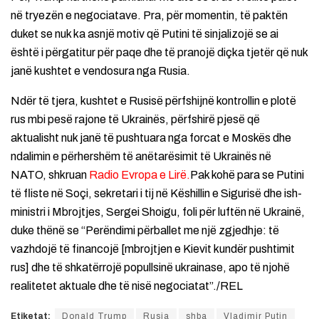
në tryezën e negociatave. Pra, për momentin, të paktën
duket se nuk ka asnjë motiv që Putini të sinjalizojë se ai
është i përgatitur për paqe dhe të pranojë diçka tjetër që nuk
janë kushtet e vendosura nga Rusia.
Ndër të tjera, kushtet e Rusisë përfshijnë kontrollin e plotë
rus mbi pesë rajone të Ukrainës, përfshirë pjesë që
aktualisht nuk janë të pushtuara nga forcat e Moskës dhe
ndalimin e përhershëm të anëtarësimit të Ukrainës në
NATO, shkruan
Radio Evropa e Lirë.
Pak kohë para se Putini
të fliste në Soçi, sekretari i tij në Këshillin e Sigurisë dhe ish-
ministri i Mbrojtjes, Sergei Shoigu, foli për luftën në Ukrainë,
duke thënë se “Perëndimi përballet me një zgjedhje: të
vazhdojë të financojë [mbrojtjen e Kievit kundër pushtimit
rus] dhe të shkatërrojë popullsinë ukrainase, apo të njohë
realitetet aktuale dhe të nisë negociatat”./REL
Etiketat:
Donald Trump
Rusia
shba
Vladimir Putin