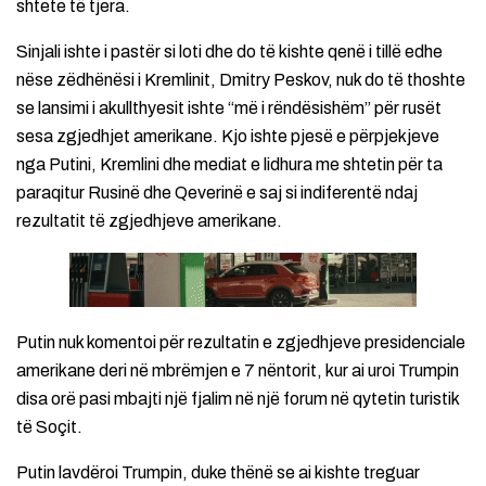
shtete të tjera.
Sinjali ishte i pastër si loti dhe do të kishte qenë i tillë edhe
nëse zëdhënësi i Kremlinit, Dmitry Peskov, nuk do të thoshte
se lansimi i akullthyesit ishte “më i rëndësishëm” për rusët
sesa zgjedhjet amerikane. Kjo ishte pjesë e përpjekjeve
nga Putini, Kremlini dhe mediat e lidhura me shtetin për ta
paraqitur Rusinë dhe Qeverinë e saj si indiferentë ndaj
rezultatit të zgjedhjeve amerikane.
Putin nuk komentoi për rezultatin e zgjedhjeve presidenciale
amerikane deri në mbrëmjen e 7 nëntorit, kur ai uroi Trumpin
disa orë pasi mbajti një fjalim në një forum në qytetin turistik
të Soçit.
Putin lavdëroi Trumpin, duke thënë se ai kishte treguar