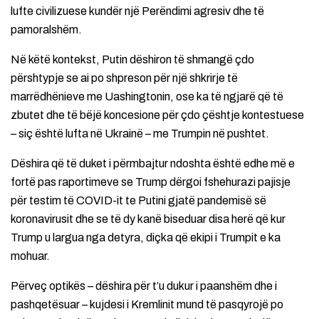
lufte civilizuese kundër një Perëndimi agresiv dhe të
pamoralshëm.
Në këtë kontekst, Putin dëshiron të shmangë çdo
përshtypje se ai po shpreson për një shkrirje të
marrëdhënieve me Uashingtonin, ose ka të ngjarë që të
zbutet dhe të bëjë koncesione për çdo çështje kontestuese
– siç është lufta në Ukrainë – me Trumpin në pushtet.
Dëshira që të duket i përmbajtur ndoshta është edhe më e
fortë pas raportimeve se Trump dërgoi fshehurazi pajisje
për testim të COVID-it te Putini gjatë pandemisë së
koronavirusit dhe se të dy kanë biseduar disa herë që kur
Trump u largua nga detyra, diçka që ekipi i Trumpit e ka
mohuar.
Përveç optikës – dëshira për t’u dukur i paanshëm dhe i
pashqetësuar – kujdesi i Kremlinit mund të pasqyrojë po