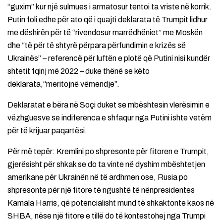
“guxim” kur një sulmues i armatosur tentoi ta vriste në korrik.
Putin foli edhe për ato që i quajti deklarata të Trumpit lidhur
me dëshirën për të “rivendosur marrëdhëniet” me Moskën
dhe “të për të shtyrë përpara përfundimin e krizës së
Ukrainës” – referencë për luftën e plotë që Putini nisi kundër
shtetit fqinj më 2022 – duke thënë se këto
deklarata,“meritojnë vëmendje”.
Deklaratat e bëra në Soçi duket se mbështesin vlerësimin e
vëzhguesve se indiferenca e shfaqur nga Putini ishte vetëm
për të krijuar paqartësi.
Për më tepër: Kremlini po shpresonte për fitoren e Trumpit,
gjerësisht për shkak se do ta vinte në dyshim mbështetjen
amerikane për Ukrainën në të ardhmen ose, Rusia po
shpresonte për një fitore të ngushtë të nënpresidentes
Kamala Harris, që potencialisht mund të shkaktonte kaos në
SHBA, nëse një fitore e tillë do të kontestohej nga Trumpi