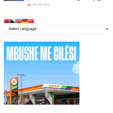
2 ORË MË PARË