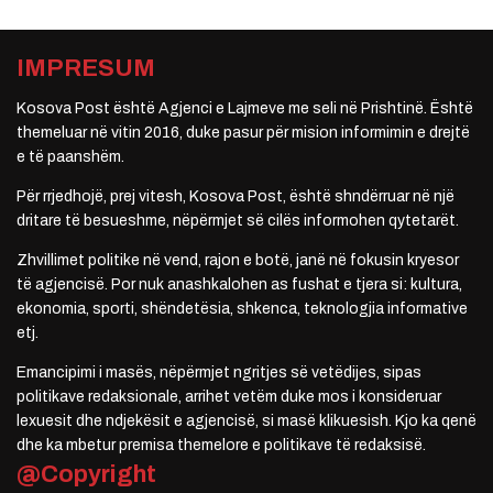
IMPRESUM
Kosova Post është Agjenci e Lajmeve me seli në Prishtinë. Është
themeluar në vitin 2016, duke pasur për mision informimin e drejtë
e të paanshëm.
Për rrjedhojë, prej vitesh, Kosova Post, është shndërruar në një
dritare të besueshme, nëpërmjet së cilës informohen qytetarët.
Zhvillimet politike në vend, rajon e botë, janë në fokusin kryesor
të agjencisë. Por nuk anashkalohen as fushat e tjera si: kultura,
ekonomia, sporti, shëndetësia, shkenca, teknologjia informative
etj.
Emancipimi i masës, nëpërmjet ngritjes së vetëdijes, sipas
politikave redaksionale, arrihet vetëm duke mos i konsideruar
lexuesit dhe ndjekësit e agjencisë, si masë klikuesish. Kjo ka qenë
dhe ka mbetur premisa themelore e politikave të redaksisë.
@Copyright