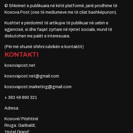
© Shkrimet e publikuara në këtë platformë, janë prodhime të
Kosova Post (ose të mediumeve me të cilat bashkëpunon).
Kushtet e përdorimit të artikujve të publikuar në uebin e
agjencisë, si dhe faqet zyrtare në rrjetet sociale, mund të
diskutohen me palët e interesuara.
(Për më shumë shihni rubrikën e kontaktit)
KONTAKTI
kosovapost.net
kosovapost.net@gmail.com
kosovapost.marketing@gmail.com
+ 383 49 890 321
Adresa:
Kosovë/ Prishtinë
Rruga: Garibaldi;
‘Hotel Grand’;