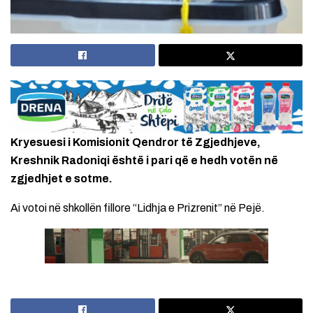
Kryesuesi i Komisionit Qendror të Zgjedhjeve,
Kreshnik Radoniqi është i pari që e hedh votën në
zgjedhjet e sotme.
Ai votoi në shkollën fillore “Lidhja e Prizrenit” në Pejë.