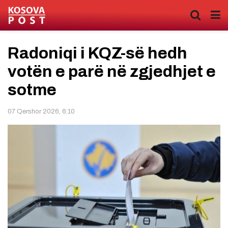
Radoniqi i KQZ-së hedh
votën e parë në zgjedhjet e
sotme
07 Qershor 2026, 6:10