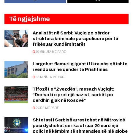
Të ngjajshme
Analistët në Serbi: Vuçiq po përdor
struktura kriminale parapolicore për të
frikësuar kundërshtarët
10 MINUTA MË PARË
Largohet flamuri gjigant i Ukrainës që ishte
i vendosur në qendër të Prishtinës
33 MINUTA MË PARË
Tifozët e “Zvezdës”, mesazh Vuçiqit:
“Derisa ti e pret një nazist, serbët po
derdhin gjak në Kosovë”
2 ORË MË PARË
Shtetasi i Serbisë arrestohet në Mitrovicë
pasi dyshohet se i ka ofruar 20 euro një
polici në këmbim të shmangies së një gjobe