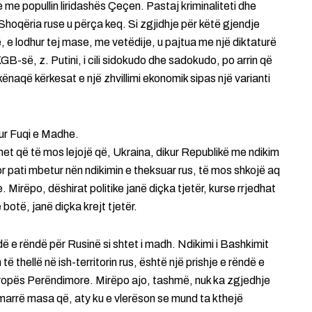
 me popullin liridashës Çeçen. Pastaj kriminaliteti dhe
oqëria ruse u përça keq. Si zgjidhje për këtë gjendje
ë, e lodhur tej mase, me vetëdije, u pajtua me një diktaturë
KGB-së, z. Putini, i cili sidokudo dhe sadokudo, po arrin që
kënaqë kërkesat e një zhvillimi ekonomik sipas një varianti
ur Fuqi e Madhe.
 që të mos lejojë që, Ukraina, dikur Republikë me ndikim
or pati mbetur nën ndikimin e theksuar rus, të mos shkojë aq
 Mirëpo, dëshirat politike janë diçka tjetër, kurse rrjedhat
 botë, janë diçka krejt tjetër.
ë e rëndë për Rusinë si shtet i madh. Ndikimi i Bashkimit
 thellë në ish-territorin rus, është një prishje e rëndë e
vropës Perëndimore. Mirëpo ajo, tashmë, nuk ka zgjedhje
 marrë masa që, aty ku e vlerëson se mund ta kthejë