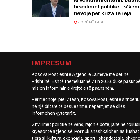
bisedimet politike – s’kem
nevojë për kriza të reja
2 ORË MË PARË
IMPRESUM
Kosova Post është Agjenci e Lajmeve me seli në
Prishtinë. Është themeluar në vitin 2016, duke pasur pë
mision informimin e drejtë e të paanshëm.
Për rrjedhojë, prej vitesh, Kosova Post, është shndërru
në një dritare të besueshme, nëpërmjet së cilës
informohen qytetarët.
Zhvillimet politike në vend, rajon e botë, janë në fokusi
kryesor të agjencisë. Por nuk anashkalohen as fushat
tjera si: kultura, ekonomia, sporti, shëndetësia, shkenc