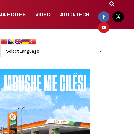
MA E DITËS
VIDEO
AUTO/TECH