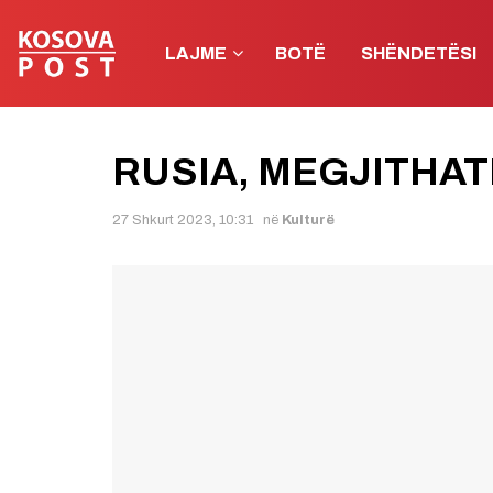
LAJME
BOTË
SHËNDETËSI
RUSIA, MEGJITHATË
27 Shkurt 2023, 10:31
në
Kulturë