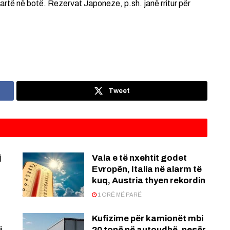
lartë në botë. Rezervat Japoneze, p.sh. janë rritur për
Tweet
j
Vala e të nxehtit godet
Evropën, Italia në alarm të
kuq, Austria thyen rekordin
1 ORË MË PARË
Kufizime për kamionët mbi
j
20 tonë në autoudhë, nesër