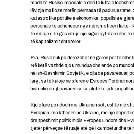
madh të Rusisë imperiale e deri te lufta e lodhshme
lëvizja mafioze morën përmasa të padurueshme. Sh
katastrofike politike e ekonomike, popullsia e gjer
personale të udhëhequr nga një ish-oficer i lartë i 
të mbajë e të garantojë një siguri qytetare dhe të 
të kapitalizmit shtetëror.
Pra, Rusia nuk po dorëzohet në garën për të mbet
Në këtë vazhdë ajo u mundua dhe ende po mundohet
në ish-Bashkimin Sovjetik, e cila qe pavarësuar, p
larg, sa të kalojë në sferën e Evropës Perëndimore.
historike drejt pavarësisë së plotë të çdo populli në
Kjo çfarë po ndodh me Ukrainën sot, është një sfid
Evropian, me kthesën në Ukrainë, me një depërtim të
drejtpeshimit politik midis Evropës Lindore dhe E
tjetër përveçse të ruajë atë që i ka mbetur dhe të