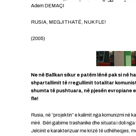
Adem DEMAÇI
RUSIA, MEGJITHATË, NUK FLE!
(2005)
Ne në Ballkan sikur e patëm lënë pak si në h
shpartallimit të rregullimit totalitar komuni
shumta të pushtuara, në pjesën evropiane e 
fle!
Rusia, në “projektin” e kalimit nga komunizmi në k
mirë. Bëri gabime trashanike dhe situata i doli nga 
Jelcinit e karakterizuar me krizë të udhëheqjes, 