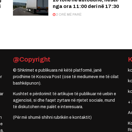
i
nga ora 11:00 deri në 17:30
2 ORË MË PARË
@Copyright
© Shkrimet e publikuara në këtë platformë, janë
k
r
prodhime të Kosova Post (ose të mediumeve me të cilat
k
bashkëpunon).
k
ar
Kushtet e përdorimit të artikujve të publikuar në uebin e
agjencisë, si dhe faqet zyrtare në rrjetet sociale, mund
+ 
të diskutohen me palët e interesuara.
A
n
(Për më shumë shihni rubrikën e kontaktit)
Ko
 e
Rr
a,