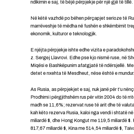
ndikimin e saj, të bëjë përpjekje për një gjë të tillë.
Në këtë vazhdë po bëhen përçapjet serioze të Rus
marrëveshje të mëdha në fushën e shkëmbimit treg
ekonomik, kulturor e teknologjik.
E njëjta përpjekje ishte edhe vizita e paradokohs
z. Sergej Llavrovi. Edhe pse kjo nismë ruse, në Shqi
Miqësi e Bashkëpunim afatgjatë të ndërsjellë. Me f
detet e nxehta të Mesdheut, nëse është e mundur
As Rusia, as përpjekjet e saj, nuk janë për t’u n
Prodhimi i përgjithshëm rus për vitin 2004 do të rrite
madh se 11,6%; rezervat ruse të arit dhe të valutav
kah këto rezerva Rusia, kaloi nga vendi i shtatë n
miliardë $, dhe Hong Kongut me 119,5 miliardë $.
817,67 miliardë $, Kina me 514,54 miliardë $, Taiv