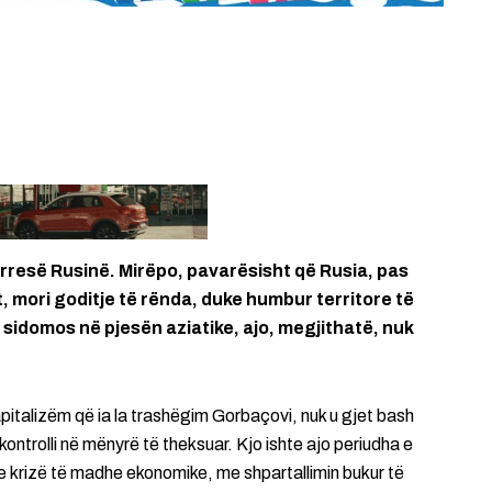
arresë Rusinë. Mirëpo, pavarësisht që Rusia, pas
st, mori goditje të rënda, duke humbur territore të
sidomos në pjesën aziatike, ajo, megjithatë, nuk
apitalizëm që ia la trashëgim Gorbaçovi, nuk u gjet bash
kontrolli në mënyrë të theksuar. Kjo ishte ajo periudha e
me krizë të madhe ekonomike, me shpartallimin bukur të