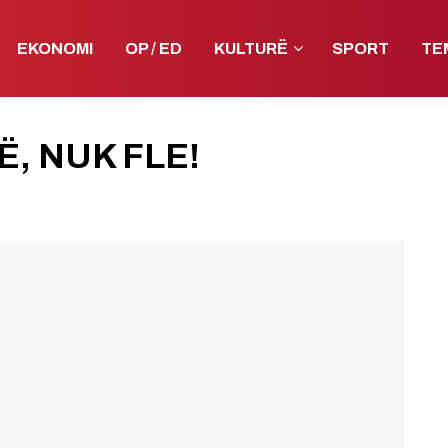
EKONOMI
OP / ED
KULTURË
SPORT
TE
, NUK FLE!