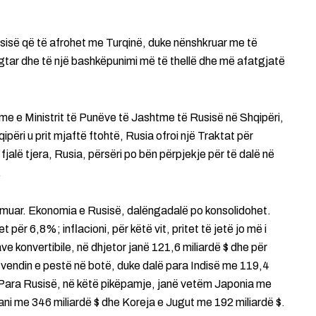
isë që të afrohet me Turqinë, duke nënshkruar me të
tar dhe të një bashkëpunimi më të thellë dhe më afatgjatë
hme e Ministrit të Punëve të Jashtme të Rusisë në Shqipëri,
përi u prit mjaftë ftohtë, Rusia ofroi një Traktat për
jalë tjera, Rusia, përsëri po bën përpjekje për të dalë në
.
ënçmuar. Ekonomia e Rusisë, dalëngadalë po konsolidohet.
t për 6,8%; inflacioni, për këtë vit, pritet të jetë jo më i
e konvertibile, në dhjetor janë 121,6 miliardë $ dhe për
ë vendin e pestë në botë, duke dalë para Indisë me 119,4
 Para Rusisë, në këtë pikëpamje, janë vetëm Japonia me
ani me 346 miliardë $ dhe Koreja e Jugut me 192 miliardë $.