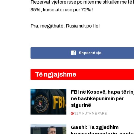
Rezervat vjetore ruse po rriten me shkallën më të 
35%, kurse ato ruse për 72%!
Pra, megjithatë, Rusia nuk po fle!
Shpërndaje
Të ngjajshme
FBI në Kosovë, hapa të rin
në bashkëpunimin për
sigurinë
31 MINUTA MË PARË
Gashi: Ta zgjedhim
kryeparlamentarin, pasta