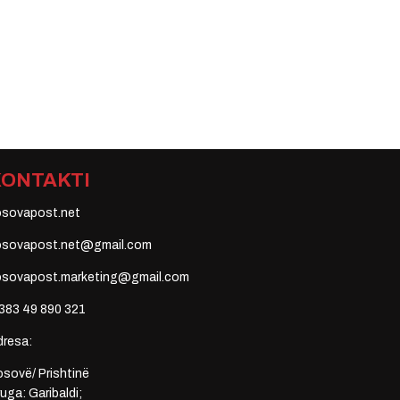
KONTAKTI
osovapost.net
osovapost.net@gmail.com
osovapost.marketing@gmail.com
383 49 890 321
dresa:
sovë/ Prishtinë
uga: Garibaldi;