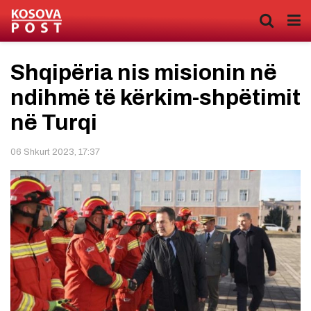
Shqipëria nis misionin në
ndihmë të kërkim-shpëtimit
në Turqi
06 Shkurt 2023, 17:37