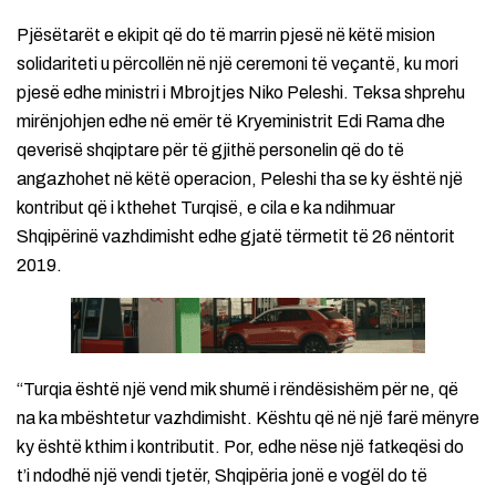
Pjësëtarët e ekipit që do të marrin pjesë në këtë mision
solidariteti u përcollën në një ceremoni të veçantë, ku mori
pjesë edhe ministri i Mbrojtjes Niko Peleshi. Teksa shprehu
mirënjohjen edhe në emër të Kryeministrit Edi Rama dhe
qeverisë shqiptare për të gjithë personelin që do të
angazhohet në këtë operacion, Peleshi tha se ky është një
kontribut që i kthehet Turqisë, e cila e ka ndihmuar
Shqipërinë vazhdimisht edhe gjatë tërmetit të 26 nëntorit
2019.
“Turqia është një vend mik shumë i rëndësishëm për ne, që
na ka mbështetur vazhdimisht. Kështu që në një farë mënyre
ky është kthim i kontributit. Por, edhe nëse një fatkeqësi do
t’i ndodhë një vendi tjetër, Shqipëria jonë e vogël do të