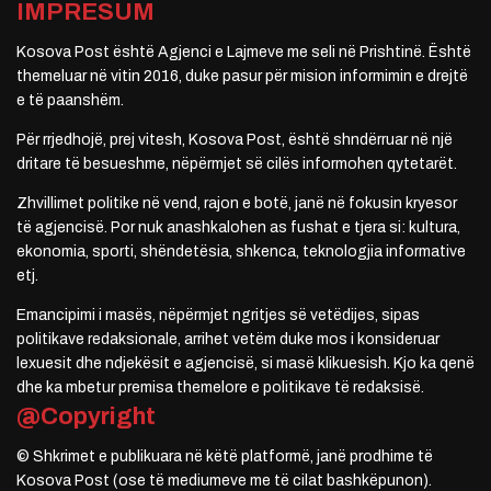
IMPRESUM
Kosova Post është Agjenci e Lajmeve me seli në Prishtinë. Është
themeluar në vitin 2016, duke pasur për mision informimin e drejtë
e të paanshëm.
Për rrjedhojë, prej vitesh, Kosova Post, është shndërruar në një
dritare të besueshme, nëpërmjet së cilës informohen qytetarët.
Zhvillimet politike në vend, rajon e botë, janë në fokusin kryesor
të agjencisë. Por nuk anashkalohen as fushat e tjera si: kultura,
ekonomia, sporti, shëndetësia, shkenca, teknologjia informative
etj.
Emancipimi i masës, nëpërmjet ngritjes së vetëdijes, sipas
politikave redaksionale, arrihet vetëm duke mos i konsideruar
lexuesit dhe ndjekësit e agjencisë, si masë klikuesish. Kjo ka qenë
dhe ka mbetur premisa themelore e politikave të redaksisë.
@Copyright
© Shkrimet e publikuara në këtë platformë, janë prodhime të
Kosova Post (ose të mediumeve me të cilat bashkëpunon).