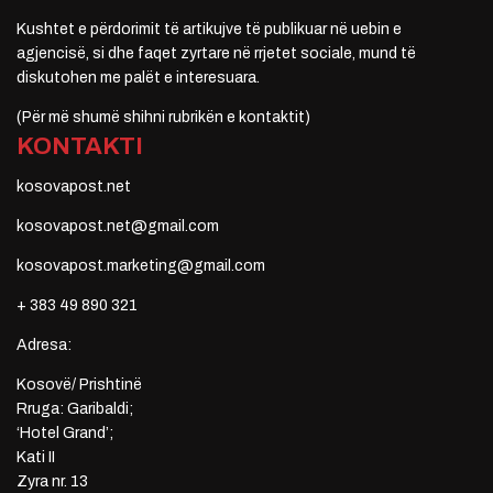
Kushtet e përdorimit të artikujve të publikuar në uebin e
agjencisë, si dhe faqet zyrtare në rrjetet sociale, mund të
diskutohen me palët e interesuara.
(Për më shumë shihni rubrikën e kontaktit)
KONTAKTI
kosovapost.net
kosovapost.net@gmail.com
kosovapost.marketing@gmail.com
+ 383 49 890 321
Adresa:
Kosovë/ Prishtinë
Rruga: Garibaldi;
‘Hotel Grand’;
Kati II
Zyra nr. 13