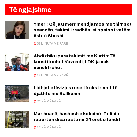
Të ngjajshme
Ymeri: Që ja u merr mendja mos me thirr sot
seancën, takimi i rradhës, si opsion i vetëm
është Sheshi
32 MINUTA MË PARË
Abdixhiku para takimit me Kurtin:Të
konstituohet Kuvendi, LDK-ja nuk
nënshtrohet
48 MINUTA MË PARË
Lidhjet e lëvizjes ruse të ekstremit të
djathtë me Ballkanin
2 ORË MË PARË
Marihuanë, hashash e kokainë: Policia
raporton disa raste në 24 orët e fundit
4 ORË MË PARË