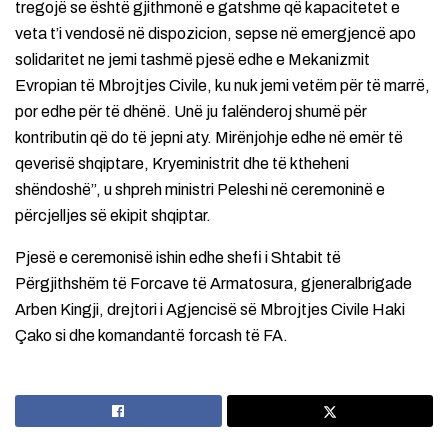
tregojë se është gjithmonë e gatshme që kapacitetet e
veta t’i vendosë në dispozicion, sepse në emergjencë apo
solidaritet ne jemi tashmë pjesë edhe e Mekanizmit
Evropian të Mbrojtjes Civile, ku nuk jemi vetëm për të marrë,
por edhe për të dhënë. Unë ju falënderoj shumë për
kontributin që do të jepni aty. Mirënjohje edhe në emër të
qeverisë shqiptare, Kryeministrit dhe të ktheheni
shëndoshë”, u shpreh ministri Peleshi në ceremoninë e
përcjelljes së ekipit shqiptar.
Pjesë e ceremonisë ishin edhe shefi i Shtabit të
Përgjithshëm të Forcave të Armatosura, gjeneralbrigade
Arben Kingji, drejtori i Agjencisë së Mbrojtjes Civile Haki
Çako si dhe komandantë forcash të FA.