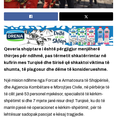
Qeveria shqiptare i është përgjigjur menjëherë
thirrjes për ndihmë, pas tërmetit shkatërrimtar në
kufirin mes Turqisë dhe Sirisë që shkaktoi viktima të
shumta, të plagosur dhe dëme të konsiderueshme.
Një mision ndihme nga Forcat e Armatosura të Shqipërisë,
dhe Agjencia Kombëtare e Mbrojtjes Civile, në përbërje të
të cilit janë 53 personel mjekësor, specialistë të kërkim-
shpëtimit si dhe 7 mjete janë nisur drejt Turqisë, ku do të
marrin pjesë në operacionet e kërkim-shpëtimit, për të
lehtësuar sadopak pasojat e kësaj tragjedie.