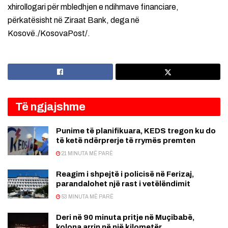
xhirollogari për mbledhjen e ndihmave financiare,
përkatësisht në Ziraat Bank, dega në
Kosovë./KosovaPost/.
Të ngjajshme
Punime të planifikuara, KEDS tregon ku do
të ketë ndërprerje të rrymës premten
21 MINUTA MË PARË
Reagim i shpejtë i policisë në Ferizaj,
parandalohet një rast i vetëlëndimit
53 MINUTA MË PARË
Deri në 90 minuta pritje në Muçibabë,
kolona arrin në një kilometër