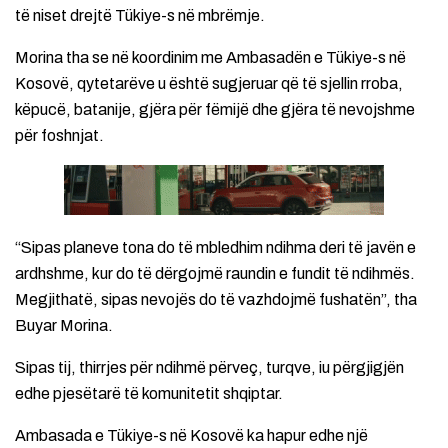
të niset drejtë Tükiye-s në mbrëmje.
Morina tha se në koordinim me Ambasadën e Tükiye-s në
Kosovë, qytetarëve u është sugjeruar që të sjellin rroba,
këpucë, batanije, gjëra për fëmijë dhe gjëra të nevojshme
për foshnjat.
“Sipas planeve tona do të mbledhim ndihma deri të javën e
ardhshme, kur do të dërgojmë raundin e fundit të ndihmës.
Megjithatë, sipas nevojës do të vazhdojmë fushatën”, tha
Buyar Morina.
Sipas tij, thirrjes për ndihmë përveç, turqve, iu përgjigjën
edhe pjesëtarë të komunitetit shqiptar.
Ambasada e Tükiye-s në Kosovë ka hapur edhe një