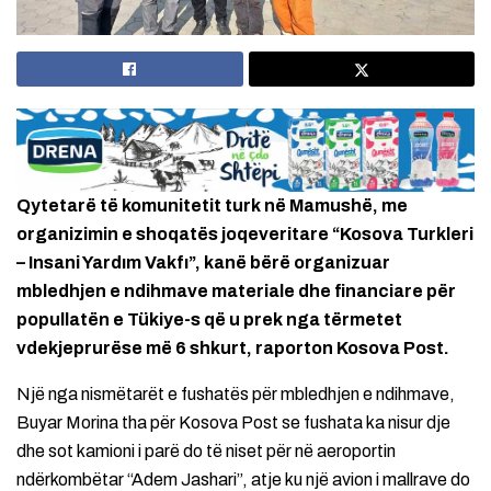
Qytetarë të komunitetit turk në Mamushë, me
organizimin e shoqatës joqeveritare “Kosova Turkleri
– Insani Yardım Vakfı”, kanë bërë organizuar
mbledhjen e ndihmave materiale dhe financiare për
popullatën e Tükiye-s që u prek nga tërmetet
vdekjeprurëse më 6 shkurt, raporton Kosova Post.
Një nga nismëtarët e fushatës për mbledhjen e ndihmave,
Buyar Morina tha për Kosova Post se fushata ka nisur dje
dhe sot kamioni i parë do të niset për në aeroportin
ndërkombëtar “Adem Jashari”, atje ku një avion i mallrave do