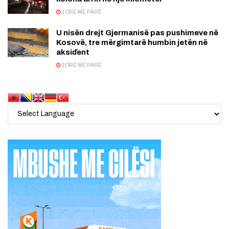
1 ORË MË PARË
U nisën drejt Gjermanisë pas pushimeve në
Kosovë, tre mërgimtarë humbin jetën në
aksiďent
2 ORË MË PARË