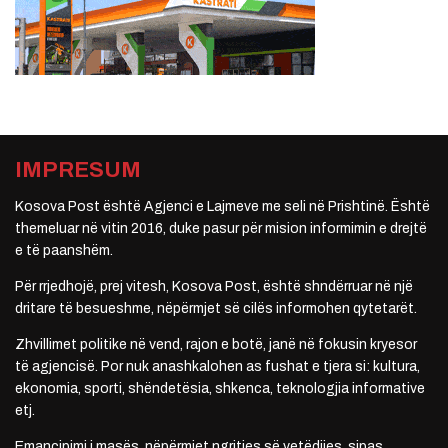
IMPRESUM
Kosova Post është Agjenci e Lajmeve me seli në Prishtinë. Është
themeluar në vitin 2016, duke pasur për mision informimin e drejtë
e të paanshëm.
Për rrjedhojë, prej vitesh, Kosova Post, është shndërruar në një
dritare të besueshme, nëpërmjet së cilës informohen qytetarët.
Zhvillimet politike në vend, rajon e botë, janë në fokusin kryesor
të agjencisë. Por nuk anashkalohen as fushat e tjera si: kultura,
ekonomia, sporti, shëndetësia, shkenca, teknologjia informative
etj.
Emancipimi i masës, nëpërmjet ngritjes së vetëdijes, sipas