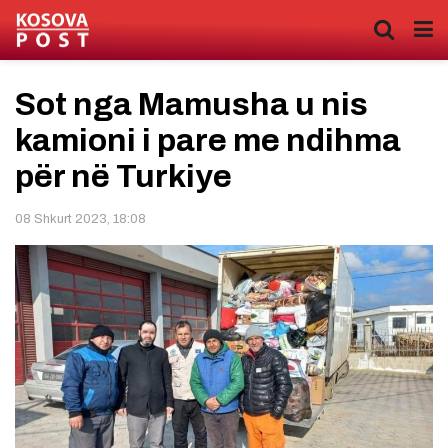
Sot nga Mamusha u nis
kamioni i pare me ndihma
për në Turkiye
08 Shkurt 2023, 18:08