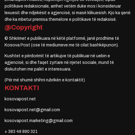
politikave redaksionale, arrihet vetëm duke mos i konsideruar
lexuesit dhe ndjekësit e agjencisë, si masë klikuesish. Kjo ka qenë
dhe ka mbetur premisa themelore e politikave të redaksisë.
@Copyright
© Shkrimet e publikuara në këtë platformë, janë prodhime të
Kosova Post (ose të mediumeve me të cilat bashkëpunon).
Kushtet e përdorimit të artikujve të publikuar në uebin e
agjencisë, si dhe faqet zyrtare në rrjetet sociale, mund të
diskutohen me palët e interesuara.
(Për më shumë shihni rubrikën e kontaktit)
KONTAKTI
kosovapost.net
kosovapost.net@gmail.com
kosovapost.marketing@gmail.com
+ 383 49 890 321