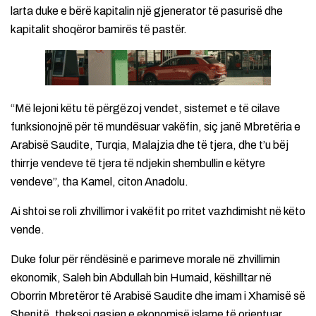
larta duke e bërë kapitalin një gjenerator të pasurisë dhe
kapitalit shoqëror bamirës të pastër.
“Më lejoni këtu të përgëzoj vendet, sistemet e të cilave
funksionojnë për të mundësuar vakëfin, siç janë Mbretëria e
Arabisë Saudite, Turqia, Malajzia dhe të tjera, dhe t’u bëj
thirrje vendeve të tjera të ndjekin shembullin e këtyre
vendeve”, tha Kamel, citon Anadolu.
Ai shtoi se roli zhvillimor i vakëfit po rritet vazhdimisht në këto
vende.
Duke folur për rëndësinë e parimeve morale në zhvillimin
ekonomik, Saleh bin Abdullah bin Humaid, këshilltar në
Oborrin Mbretëror të Arabisë Saudite dhe imam i Xhamisë së
Shenjtë, theksoi qasjen e ekonomisë islame të orientuar