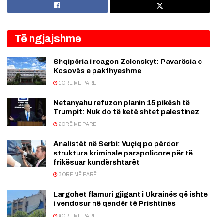
Të ngjajshme
Shqipëria i reagon Zelenskyt: Pavarësia e
Kosovës e pakthyeshme
1 ORË MË PARË
Netanyahu refuzon planin 15 pikësh të
Trumpit: Nuk do të ketë shtet palestinez
2 ORË MË PARË
Analistët në Serbi: Vuçiq po përdor
struktura kriminale parapolicore për të
frikësuar kundërshtarët
3 ORË MË PARË
Largohet flamuri gjigant i Ukrainës që ishte
i vendosur në qendër të Prishtinës
4 ORË MË PARË