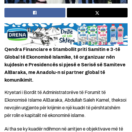
Qendra Financiare e Stambollit priti Samitin e 3-të
Global të Ekonomisë Islamike, të organizuar nën
kujdesin e Presidencës si pjesë e Serisë së Samiteve
AlBaraka, me Anadolu-n si partner global të
komunikimit.
Kryetari i Bordit të Administratorëve të Forumit të
Ekonomisë Islame AlBaraka, Abdullah Saleh Kamel, theksoi
nevojën urgjente për krijimin e një kuadri të përshtatshëm
për rolin e kapitalit në ekonominë islame.
Ai tha se ky kuadër ndihmon në arritjen e objektivave më të