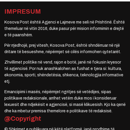
IMPRESUM
Kosova Post është Agjenci e Lajmeve me seli në Prishtinë. Është
themeluar në vitin 2016, duke pasur për mision informimin e drejtë
e të paanshëm.
Për rrjedhojë, prej vitesh, Kosova Post, është shndërruar në një
dritare të besueshme, nëpërmjet së cilës informohen qytetarët.
Zhvillimet politike në vend, rajon e botë, janë në fokusin kryesor
të agjencisë. Por nuk anashkalohen as fushat e tjera si: kultura,
ekonomia, sporti, shëndetësia, shkenca, teknologjia informative
etj.
Emancipimi i masës, nëpërmjet ngritjes së vetëdijes, sipas
politikave redaksionale, arrihet vetëm duke mos i konsideruar
lexuesit dhe ndjekësit e agjencisë, si masë klikuesish. Kjo ka qenë
dhe ka mbetur premisa themelore e politikave të redaksisë.
@Copyright
© Shkrimet e publikuara në këtë platformë, janë prodhime të