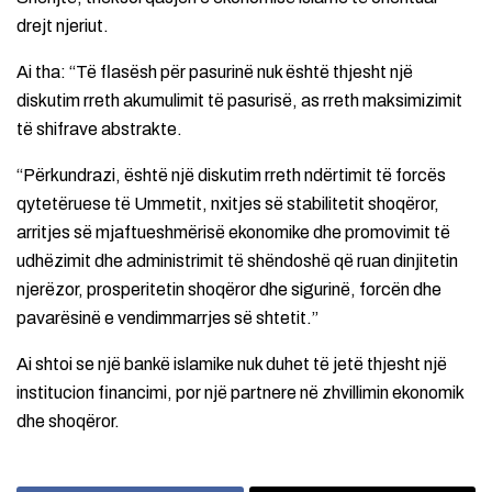
drejt njeriut.
Ai tha: “Të flasësh për pasurinë nuk është thjesht një
diskutim rreth akumulimit të pasurisë, as rreth maksimizimit
të shifrave abstrakte.
“Përkundrazi, është një diskutim rreth ndërtimit të forcës
qytetëruese të Ummetit, nxitjes së stabilitetit shoqëror,
arritjes së mjaftueshmërisë ekonomike dhe promovimit të
udhëzimit dhe administrimit të shëndoshë që ruan dinjitetin
njerëzor, prosperitetin shoqëror dhe sigurinë, forcën dhe
pavarësinë e vendimmarrjes së shtetit.”
Ai shtoi se një bankë islamike nuk duhet të jetë thjesht një
institucion financimi, por një partnere në zhvillimin ekonomik
dhe shoqëror.