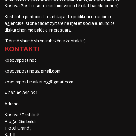
Kosova Post (ose të mediumeve me të cilat bashkëpunon).
Kushtet e përdorimit të artikujve të publikuar në uebin e
agjencisë, si dhe faqet zyrtare në rrjetet sociale, mund të
diskutohen me palët e interesuara.
(Për më shumë shihni rubrikën e kontaktit)
KONTAKTI
kosovapost.net
kosovapost.net@gmail.com
kosovapost.marketing@gmail.com
+ 383 49 890 321
Adresa:
Kosovë/ Prishtinë
Rruga: Garibaldi;
‘Hotel Grand’;
Kati II