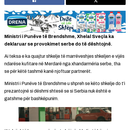
Ministri i Punëve të Brendshme, Xhelal Sveçla ka
deklaruar se provokimet serbe do të dështojnë.
Ai teksa e ka quajtur shkelje të marrëveshjes shkeljen e vijës
ndarëse kufitare në Merdarë nga xhandarmëria serbe, tha
se për këtë tashmë kanë njoftuar partnerët.
Ministri i Punëve të Brendshme u shpreh se këto shkelje do t’i
prezantojnë si dëshmi shtesë se si Serbia nuk është e
gatshme për bashkëpunim.