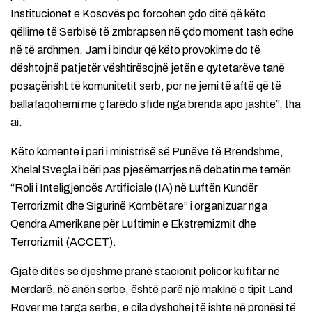
Institucionet e Kosovës po forcohen çdo ditë që këto
qëllime të Serbisë të zmbrapsen në çdo moment tash edhe
në të ardhmen. Jam i bindur që këto provokime do të
dështojnë patjetër vështirësojnë jetën e qytetarëve tanë
posaçërisht të komunitetit serb, por ne jemi të aftë që të
ballafaqohemi me çfarëdo sfide nga brenda apo jashtë”, tha
ai.
Këto komente i pari i ministrisë së Punëve të Brendshme,
Xhelal Sveçla i bëri pas pjesëmarrjes në debatin me temën
“Roli i Inteligjencës Artificiale (IA) në Luftën Kundër
Terrorizmit dhe Sigurinë Kombëtare” i organizuar nga
Qendra Amerikane për Luftimin e Ekstremizmit dhe
Terrorizmit (ACCET).
Gjatë ditës së djeshme pranë stacionit policor kufitar në
Merdarë, në anën serbe, është parë një makinë e tipit Land
Rover me targa serbe, e cila dyshohej të ishte në pronësi të