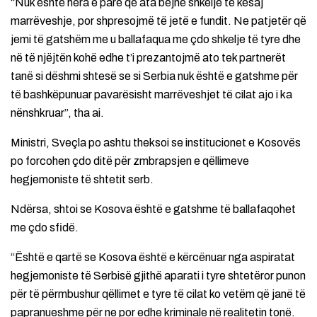
“Nuk është hera e parë që ata bëjnë shkelje të kësaj
marrëveshje, por shpresojmë të jetë e fundit. Ne patjetër që
jemi të gatshëm me u ballafaqua me çdo shkelje të tyre dhe
në të njëjtën kohë edhe t’i prezantojmë ato tek partnerët
tanë si dëshmi shtesë se si Serbia nuk është e gatshme për
të bashkëpunuar pavarësisht marrëveshjet të cilat ajo i ka
nënshkruar”, tha ai.
Ministri, Sveçla po ashtu theksoi se institucionet e Kosovës
po forcohen çdo ditë për zmbrapsjen e qëllimeve
hegjemoniste të shtetit serb.
Ndërsa, shtoi se Kosova është e gatshme të ballafaqohet
me çdo sfidë.
“Është e qartë se Kosova është e kërcënuar nga aspiratat
hegjemoniste të Serbisë gjithë aparati i tyre shtetëror punon
për të përmbushur qëllimet e tyre të cilat ko vetëm që janë të
papranueshme për ne por edhe kriminale në realitetin tonë.