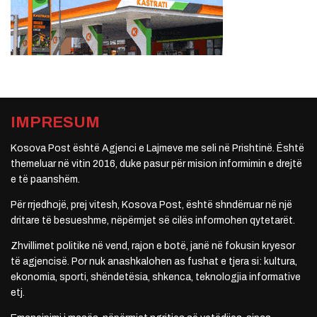
IMPRESUM
Kosova Post është Agjenci e Lajmeve me seli në Prishtinë. Është
themeluar në vitin 2016, duke pasur për mision informimin e drejtë
e të paanshëm.
Për rrjedhojë, prej vitesh, Kosova Post, është shndërruar në një
dritare të besueshme, nëpërmjet së cilës informohen qytetarët.
Zhvillimet politike në vend, rajon e botë, janë në fokusin kryesor
të agjencisë. Por nuk anashkalohen as fushat e tjera si: kultura,
ekonomia, sporti, shëndetësia, shkenca, teknologjia informative
etj.