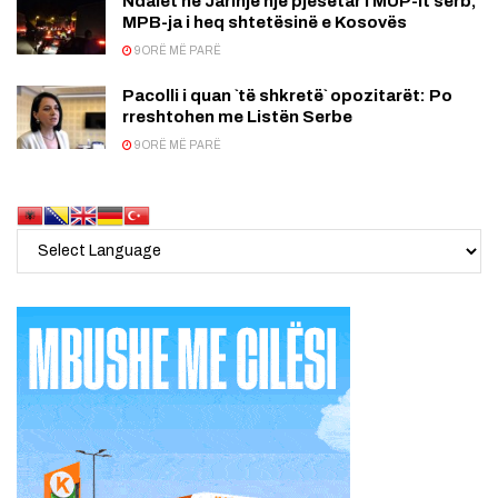
Ndalet në Jarinjë një pjesëtar i MUP-it serb,
MPB-ja i heq shtetësinë e Kosovës
9 ORË MË PARË
Pacolli i quan `të shkretë` opozitarët: Po
rreshtohen me Listën Serbe
9 ORË MË PARË