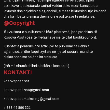
Emancipimi i masës, nëpërmjet ngritjes së vetëdijes, sipas
politikave redaksionale, arrihet vetëm duke mos i konsideruar
lexuesit dhe ndjekësit e agjencisë, si masë klikuesish. Kjo ka qenë
dhe ka mbetur premisa themelore e politikave të redaksisë.
@Copyright
© Shkrimet e publikuara në këtë platformë, janë prodhime të
Kosova Post (ose të mediumeve me të cilat bashkëpunon).
Kushtet e përdorimit të artikujve të publikuar në uebin e
agjencisë, si dhe faqet zyrtare në rrjetet sociale, mund të
diskutohen me palët e interesuara.
(Për më shumë shihni rubrikën e kontaktit)
KONTAKTI
kosovapost.net
kosovapost.net@gmail.com
kosovapost.marketing@gmail.com
+ 383 49 890 321