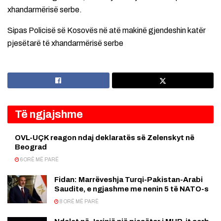
xhandarmërisë serbe.
Sipas Policisë së Kosovës në atë makinë gjendeshin katër
pjesëtarë të xhandarmërisë serbe
Të ngjajshme
OVL-UÇK reagon ndaj deklaratës së Zelenskyt në
Beograd
6 ORË MË PARË
Fidan: Marrëveshja Turqi-Pakistan-Arabi
Saudite, e ngjashme me nenin 5 të NATO-s
8 ORË MË PARË