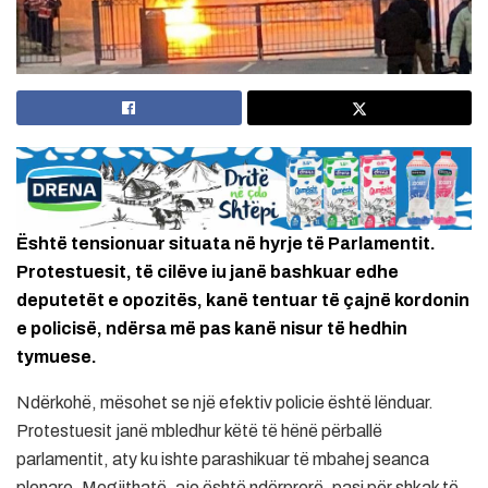
Është tensionuar situata në hyrje të Parlamentit.
Protestuesit, të cilëve iu janë bashkuar edhe
deputetët e opozitës, kanë tentuar të çajnë kordonin
e policisë, ndërsa më pas kanë nisur të hedhin
tymuese.
Ndërkohë, mësohet se një efektiv policie është lënduar.
Protestuesit janë mbledhur këtë të hënë përballë
parlamentit, aty ku ishte parashikuar të mbahej seanca
plenare. Megjithatë, ajo është ndërprerë, pasi për shkak të