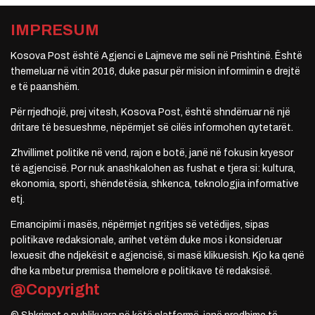
IMPRESUM
Kosova Post është Agjenci e Lajmeve me seli në Prishtinë. Është
themeluar në vitin 2016, duke pasur për mision informimin e drejtë
e të paanshëm.
Për rrjedhojë, prej vitesh, Kosova Post, është shndërruar në një
dritare të besueshme, nëpërmjet së cilës informohen qytetarët.
Zhvillimet politike në vend, rajon e botë, janë në fokusin kryesor
të agjencisë. Por nuk anashkalohen as fushat e tjera si: kultura,
ekonomia, sporti, shëndetësia, shkenca, teknologjia informative
etj.
Emancipimi i masës, nëpërmjet ngritjes së vetëdijes, sipas
politikave redaksionale, arrihet vetëm duke mos i konsideruar
lexuesit dhe ndjekësit e agjencisë, si masë klikuesish. Kjo ka qenë
dhe ka mbetur premisa themelore e politikave të redaksisë.
@Copyright