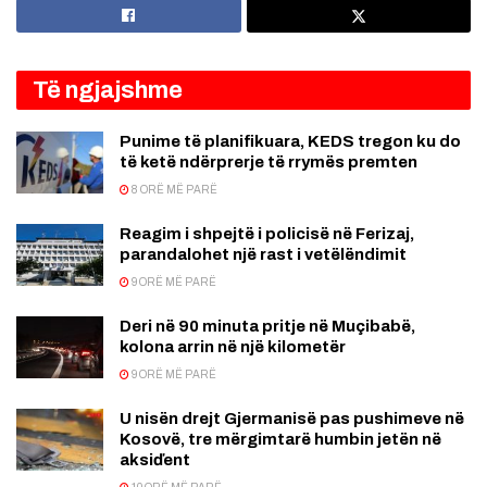
Të ngjajshme
Punime të planifikuara, KEDS tregon ku do
të ketë ndërprerje të rrymës premten
8 ORË MË PARË
Reagim i shpejtë i policisë në Ferizaj,
parandalohet një rast i vetëlëndimit
9 ORË MË PARË
Deri në 90 minuta pritje në Muçibabë,
kolona arrin në një kilometër
9 ORË MË PARË
U nisën drejt Gjermanisë pas pushimeve në
Kosovë, tre mërgimtarë humbin jetën në
aksiďent