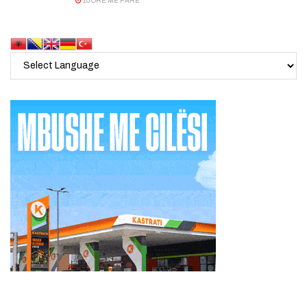
10 ORË MË PARË