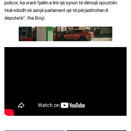
policor, ka vrarë fjalën e lirë që synon të dënojë opozitën.
Nuk ndodh në asnjë parlament që të përjashtohen 8
deputetë”, tha Boçi.