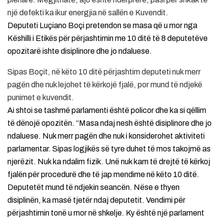
një defekti ka ikur energjia në sallën e Kuvendit.
Deputeti Luçiano Boçi pretendon se masa që u mor nga
Këshilli i Etikës për përjashtimin me 10 ditë të 8 deputetëve
opozitarë ishte disiplinore dhe jo ndaluese.
Sipas Boçit, në këto 10 ditë përjashtim deputeti nuk merr
pagën dhe nuk lejohet të kërkojë fjalë, por mund të ndjekë
punimet e kuvendit.
Ai shtoi se tashmë parlamenti është policor dhe ka si qëllim
të dënojë opozitën. “Masa ndaj nesh është disiplinore dhe jo
ndaluese. Nuk merr pagën dhe nuk i konsiderohet aktiviteti
parlamentar. Sipas logjikës së tyre duhet të mos takojmë as
njerëzit. Nuk ka ndalim fizik. Unë nuk kam të drejtë të kërkoj
fjalën për procedurë dhe të jap mendime në këto 10 ditë.
Deputetët mund të ndjekin seancën. Nëse e thyen
disiplinën, ka masë tjetër ndaj deputetit. Vendimi për
përjashtimin tonë u mor në shkelje. Ky është një parlament