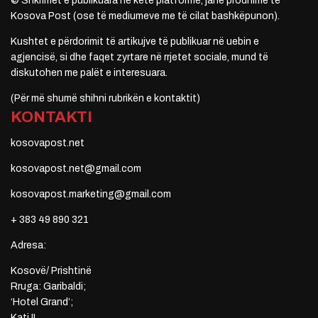
© Shkrimet e publikuara në këtë platformë, janë prodhime të
Kosova Post (ose të mediumeve me të cilat bashkëpunon).
Kushtet e përdorimit të artikujve të publikuar në uebin e
agjencisë, si dhe faqet zyrtare në rrjetet sociale, mund të
diskutohen me palët e interesuara.
(Për më shumë shihni rubrikën e kontaktit)
KONTAKTI
kosovapost.net
kosovapost.net@gmail.com
kosovapost.marketing@gmail.com
+ 383 49 890 321
Adresa:
Kosovë/ Prishtinë
Rruga: Garibaldi;
‘Hotel Grand’;
Kati II