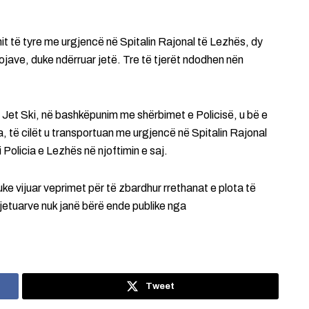
it të tyre me urgjencë në Spitalin Rajonal të Lezhës, dy
ojave, duke ndërruar jetë. Tre të tjerët ndodhen nën
Jet Ski, në bashkëpunim me shërbimet e Policisë, u bë e
 të cilët u transportuan me urgjencë në Spitalin Rajonal
Policia e Lezhës në njoftimin e saj.
uke vijuar veprimet për të zbardhur rrethanat e plota të
ijetuarve nuk janë bërë ende publike nga
Tweet