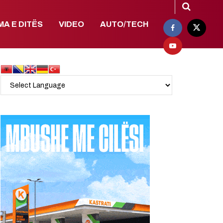
MA E DITËS
VIDEO
AUTO/TECH