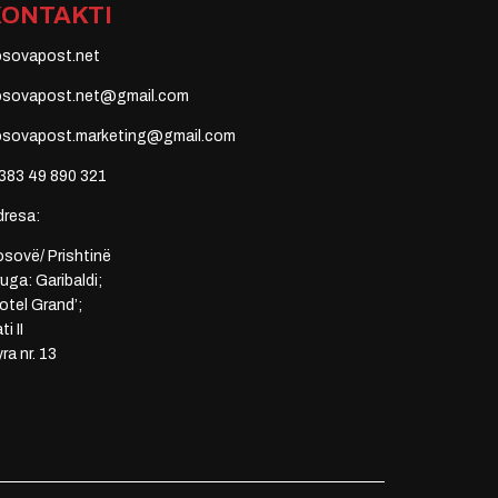
KONTAKTI
osovapost.net
osovapost.net@gmail.com
osovapost.marketing@gmail.com
383 49 890 321
dresa:
sovë/ Prishtinë
uga: Garibaldi;
otel Grand’;
ti II
ra nr. 13