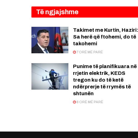
Të ngjajshme
Takimet me Kurtin, Haziri
Sa herë që ftohemi, do të
takohemi
7 ORË MË PARË
Punime të planifikuara në
rrjetin elektrik, KEDS
tregon ku do të ketë
ndërprerje të rrymës të
shtunën
8 ORË MË PARË