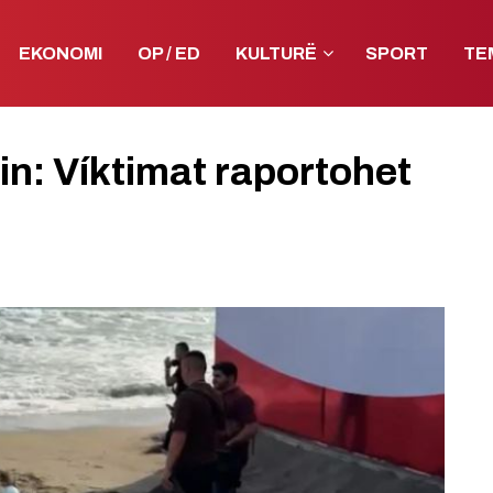
EKONOMI
OP / ED
KULTURË
SPORT
TE
n: Víktimat raportohet