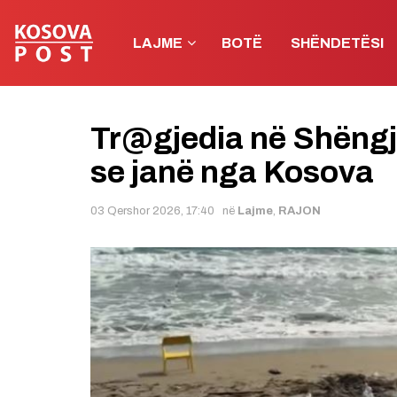
LAJME
BOTË
SHËNDETËSI
Tr@gjedia në Shëngji
se janë nga Kosova
03 Qershor 2026, 17:40
në
Lajme
,
RAJON