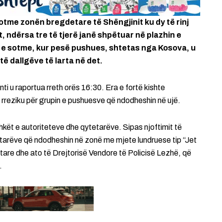
sotme zonën bregdetare të Shëngjinit ku dy të rinj
, ndërsa tre të tjerë janë shpëtuar në plazhin e
 e sotme, kur pesë pushues, shtetas nga Kosova, u
ë dallgëve të larta në det.
nti u raportua rreth orës 16:30. Era e fortë kishte
ë rreziku për grupin e pushuesve që ndodheshin në ujë.
shkët e autoriteteve dhe qytetarëve. Sipas njoftimit të
etarëve që ndodheshin në zonë me mjete lundruese tip “Jet
tare dhe ato të Drejtorisë Vendore të Policisë Lezhë, që
.