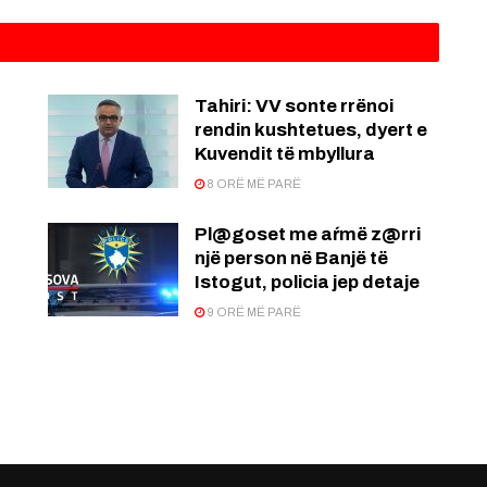
:
Tahiri: VV sonte rrënoi
rendin kushtetues, dyert e
Kuvendit të mbyllura
8 ORË MË PARË
Pl@goset me aŕmë z@rri
një person në Banjë të
Istogut, policia jep detaje
9 ORË MË PARË