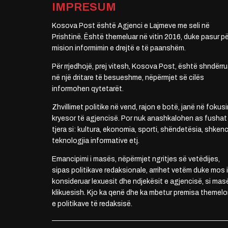
IMPRESUM
Kosova Post është Agjenci e Lajmeve me seli në
Prishtinë. Është themeluar në vitin 2016, duke pasur pë
mision informimin e drejtë e të paanshëm.
Për rrjedhojë, prej vitesh, Kosova Post, është shndërru
në një dritare të besueshme, nëpërmjet së cilës
informohen qytetarët.
Zhvillimet politike në vend, rajon e botë, janë në fokusi
kryesor të agjencisë. Por nuk anashkalohen as fushat
tjera si: kultura, ekonomia, sporti, shëndetësia, shkenc
teknologjia informative etj.
Emancipimi i masës, nëpërmjet ngritjes së vetëdijes,
sipas politikave redaksionale, arrihet vetëm duke mos i
konsideruar lexuesit dhe ndjekësit e agjencisë, si mas
klikuesish. Kjo ka qenë dhe ka mbetur premisa themelo
e politikave të redaksisë.