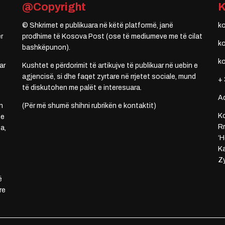
@Copyright
© Shkrimet e publikuara në këtë platformë, janë
k
r
prodhime të Kosova Post (ose të mediumeve me të cilat
k
bashkëpunon).
k
ar
Kushtet e përdorimit të artikujve të publikuar në uebin e
agjencisë, si dhe faqet zyrtare në rrjetet sociale, mund
+ 
të diskutohen me palët e interesuara.
A
n
(Për më shumë shihni rubrikën e kontaktit)
Ko
 e
Rr
a,
‘H
Ka
Zy
ë
re