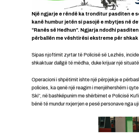
Një ngjarje e rëndë ka tronditur pasditen e 
kanë humbur jetën si pasojë e mbytjes në det
“Ranës së Hedhun”. Ngjarja ndodhi pasditen
përballën me vështirësi ekstreme për shkak t
Sipas njoftimit zyrtar të Policisë së Lezhës, incide
shkaktuar dallgë të mëdha, duke krijuar një situat
Operacioni i shpëtimit ishte një përpjekje e përba
policies, ka qenë një reagim i menjëhershëm i qyt
Ski”, në bashkëpunim me shërbimet e Policisë Kufi
bënë të mundur nxjerrjen e pesë personave nga uji