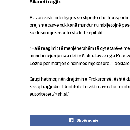
Bilanci tragjik
Pavarësisht ndërhyrjes së shpejtë dhe transportim
prej shtetasve nuk kanë mundur t’u mbijetojnë pas
kujdesin mjekësor të stafit të spitalit.
“Falë reagimit të menjëhershëm të qytetarëve me 
mundur nxjerrja nga deti e 5 shtetasve nga Kosova,
Lezhë për marrjen e ndihmës mjekësore,”, deklaroi 
Grupi hetimor, nën drejtimin e Prokurorisë, është d
kësaj tragjedie. Identitetet e viktimave dhe të mb
autoritetet./rtsh.al/
Shpërndaje