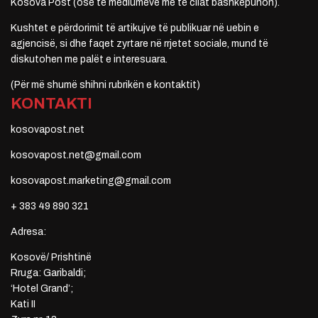
Kosova Post (ose të mediumeve me të cilat bashkëpunon).
Kushtet e përdorimit të artikujve të publikuar në uebin e
agjencisë, si dhe faqet zyrtare në rrjetet sociale, mund të
diskutohen me palët e interesuara.
(Për më shumë shihni rubrikën e kontaktit)
KONTAKTI
kosovapost.net
kosovapost.net@gmail.com
kosovapost.marketing@gmail.com
+ 383 49 890 321
Adresa:
Kosovë/ Prishtinë
Rruga: Garibaldi;
‘Hotel Grand’;
Kati II