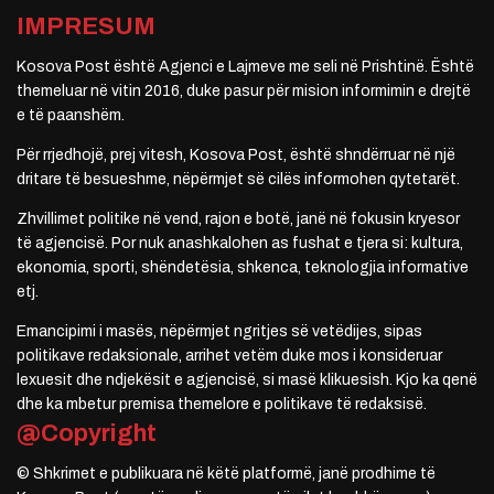
IMPRESUM
Kosova Post është Agjenci e Lajmeve me seli në Prishtinë. Është
themeluar në vitin 2016, duke pasur për mision informimin e drejtë
e të paanshëm.
Për rrjedhojë, prej vitesh, Kosova Post, është shndërruar në një
dritare të besueshme, nëpërmjet së cilës informohen qytetarët.
Zhvillimet politike në vend, rajon e botë, janë në fokusin kryesor
të agjencisë. Por nuk anashkalohen as fushat e tjera si: kultura,
ekonomia, sporti, shëndetësia, shkenca, teknologjia informative
etj.
Emancipimi i masës, nëpërmjet ngritjes së vetëdijes, sipas
politikave redaksionale, arrihet vetëm duke mos i konsideruar
lexuesit dhe ndjekësit e agjencisë, si masë klikuesish. Kjo ka qenë
dhe ka mbetur premisa themelore e politikave të redaksisë.
@Copyright
© Shkrimet e publikuara në këtë platformë, janë prodhime të