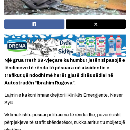
Një grua rreth 69-vjeçare ka humbur jetën si pasojë e
lëndimeve të rënda të pësuara në aksidentin e
trafikut që ndodhi më herët gjatë ditës sëdiel në
Autostradën “Ibrahim Rugova”.
Lajmin e ka konfirmuar drejtori i Klinikës Emergjente, Naser
Syla.
Vktima kishte pësuar politrauma të rënda dhe, pavarësisht
përpjekjeve të stafit shëndetësor, nuk ka arritur t’u mbijetojë
plagëve.