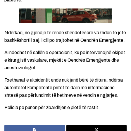
Ndërkaq, në gjendje të rëndë shëndetësore vazhdon të jetë
bashkëshorti i saj, i cili po trajtohet në Qendrën Emergjente.
Ai ndodhet në sallën e operacionit, ku po intervenojnë ekipet
e kirurgjisë vaskulare, mjekët e Qendrës Emergjente dhe
anesteziologët.
Rrethanat e aksidentit ende nuk janë bërë të ditura, ndërsa
autoritetet kompetente pritet të dalin me informacione
shtesë pas përfundimit të hetimeve në vendin e ngjarjes.
Policia po punon për zbardhjen e plotë të rastit.