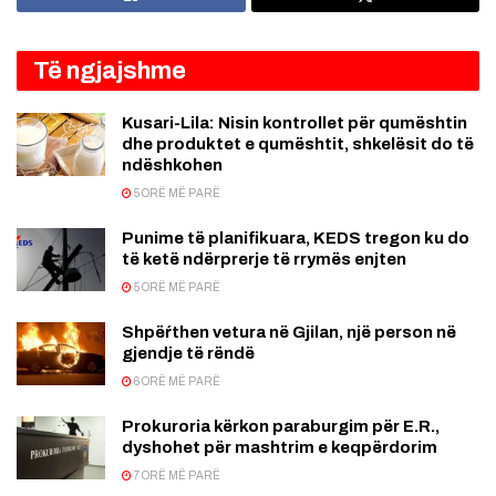
Të ngjajshme
Kusari-Lila: Nisin kontrollet për qumështin
dhe produktet e qumështit, shkelësit do të
ndëshkohen
5 ORË MË PARË
Punime të planifikuara, KEDS tregon ku do
të ketë ndërprerje të rrymës enjten
5 ORË MË PARË
Shpëŕthen vetura në Gjilan, një person në
gjendje të rëndë
6 ORË MË PARË
Prokuroria kërkon paraburgim për E.R.,
dyshohet për mashtrim e keqpërdorim
7 ORË MË PARË