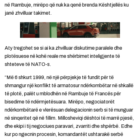
në Rambuje, mirëpo që nuk ka qenë brenda Kështjellës ku
janë zhvilluar takimet.
Aty tregohet se si ai ka zhvilluar diskutime paralele dhe
plotësuese në kohë reale me shërbimet inteligjente të
shteteve të NATO-s.
“Më 6 shkurt 1999, në një përpjekje të fundit për të
shmangur një konflikt të armatosur ndërkombëtar në shkallë
të plotë, palët u mblodhën në Rambuje të Francës për
bisedime të ndërmjetësuara. Mirëpo, negociatorët
ndërkombëtarë e vlerësuan delegacionin serb si të munguar
në sinqeritet që në fillim. Millosheviqi dështoi të marrë pjesë,
dhe ekipi i tij negociues paravari, zvarriti dhe shpërbë. Edhe
kur po ngecnin procesin, komandantët ushtarakë serbë