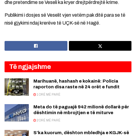
dhe pretendime se Veseli ka kryer drejtpërdrejtë krime.
Publikimi i dosjes së Veselit vjen vetëm pak ditë para se të
nisë gjykimi ndaj krerëve të UÇK-së në Hagë.
Të ngjajshme
Marihuanë, hashash e kokainë: Policia
raporton disa raste në 24 orët e fundit
1 ORË MË PARË
Meta do të paguajë 942 milionë dollarë për
dështimin në mbrojtjen e të miturve
2 ORË MË PARË
S’ka kuorum, dështon mbledhja e KGJK-së