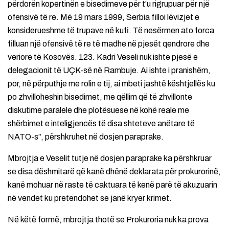
përdorën kopertinën e bisedimeve për t’u rigrupuar për një
ofensivë të re. Më 19 mars 1999, Serbia filloi lëvizjet e
konsiderueshme të trupave në kufi. Të nesërmen ato forca
filluan një ofensivë të re të madhe në pjesët qendrore dhe
veriore të Kosovës. 123. Kadri Veseli nuk ishte pjesë e
delegacionit të UÇK-së në Rambuje. Ai ishte i pranishëm,
por, në përputhje me rolin e tij, ai mbeti jashtë kështjellës ku
po zhvilloheshin bisedimet, me qëllim që të zhvillonte
diskutime paralele dhe plotësuese në kohë reale me
shërbimet e inteligjencës të disa shteteve anëtare të
NATO-s”, përshkruhet në dosjen paraprake.
Mbrojtja e Veselit tutje në dosjen paraprake ka përshkruar
se disa dëshmitarë që kanë dhënë deklarata për prokurorinë,
kanë mohuar në raste të caktuara të kenë parë të akuzuarin
në vendet ku pretendohet se janë kryer krimet.
Në këtë formë, mbrojtja thotë se Prokuroria nuk ka prova