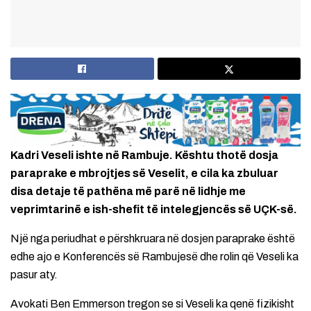
Kadri Veseli ishte në Rambuje. Kështu thotë dosja
paraprake e mbrojtjes së Veselit, e cila ka zbuluar
disa detaje të pathëna më parë në lidhje me
veprimtarinë e ish-shefit të intelegjencës së UÇK-së.
Një nga periudhat e përshkruara në dosjen paraprake është
edhe ajo e Konferencës së Rambujesë dhe rolin që Veseli ka
pasur aty.
Avokati Ben Emmerson tregon se si Veseli ka qenë fizikisht