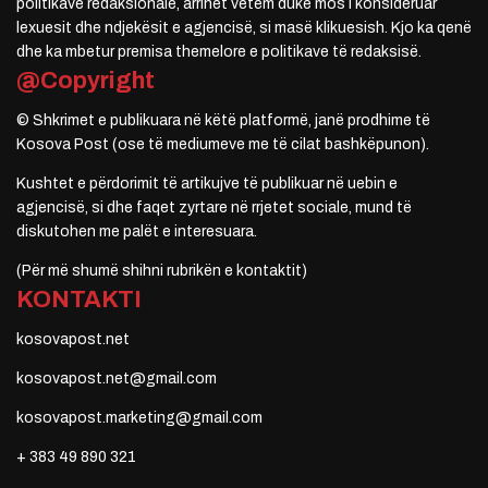
politikave redaksionale, arrihet vetëm duke mos i konsideruar
lexuesit dhe ndjekësit e agjencisë, si masë klikuesish. Kjo ka qenë
dhe ka mbetur premisa themelore e politikave të redaksisë.
@Copyright
© Shkrimet e publikuara në këtë platformë, janë prodhime të
Kosova Post (ose të mediumeve me të cilat bashkëpunon).
Kushtet e përdorimit të artikujve të publikuar në uebin e
agjencisë, si dhe faqet zyrtare në rrjetet sociale, mund të
diskutohen me palët e interesuara.
(Për më shumë shihni rubrikën e kontaktit)
KONTAKTI
kosovapost.net
kosovapost.net@gmail.com
kosovapost.marketing@gmail.com
+ 383 49 890 321