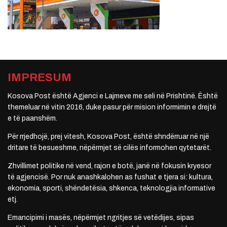
IMPRESUM
Kosova Post është Agjenci e Lajmeve me seli në Prishtinë. Është
themeluar në vitin 2016, duke pasur për mision informimin e drejtë
e të paanshëm.
Për rrjedhojë, prej vitesh, Kosova Post, është shndërruar në një
dritare të besueshme, nëpërmjet së cilës informohen qytetarët.
Zhvillimet politike në vend, rajon e botë, janë në fokusin kryesor
të agjencisë. Por nuk anashkalohen as fushat e tjera si: kultura,
ekonomia, sporti, shëndetësia, shkenca, teknologjia informative
etj.
Emancipimi i masës, nëpërmjet ngritjes së vetëdijes, sipas