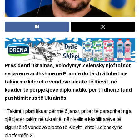
Presidenti ukrainas, Volodymyr Zelensky njoftoi sot
se javën e ardhshme në Francë do të zhvillohet një
takim me liderët e vendeve aleate të Kievit, në
kuadër të përpjekjeve diplomatike për t’i dhënë fund
pushtimit rus të Ukrainës.
”Takimi, i planifikuar për më 6 janar, pritet të paraprihet nga
një tjetër takim në Ukrainë, në nivelin e këshilltarëve të
sigurisë të vendeve aleate të Kievit”, shtoi Zelensky në
platformën X.