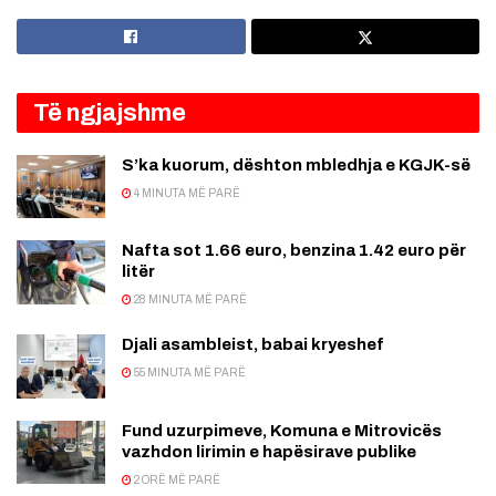
Të ngjajshme
S’ka kuorum, dështon mbledhja e KGJK-së
4 MINUTA MË PARË
Nafta sot 1.66 euro, benzina 1.42 euro për
litër
28 MINUTA MË PARË
Djali asambleist, babai kryeshef
55 MINUTA MË PARË
Fund uzurpimeve, Komuna e Mitrovicës
vazhdon lirimin e hapësirave publike
2 ORË MË PARË