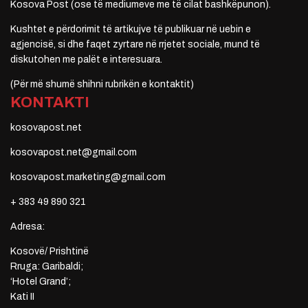
Kosova Post (ose të mediumeve me të cilat bashkëpunon).
Kushtet e përdorimit të artikujve të publikuar në uebin e
agjencisë, si dhe faqet zyrtare në rrjetet sociale, mund të
diskutohen me palët e interesuara.
(Për më shumë shihni rubrikën e kontaktit)
KONTAKTI
kosovapost.net
kosovapost.net@gmail.com
kosovapost.marketing@gmail.com
+ 383 49 890 321
Adresa:
Kosovë/ Prishtinë
Rruga: Garibaldi;
‘Hotel Grand’;
Kati II