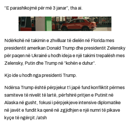
“E parashikojmë për më 3 janar”, tha ai.
Ndërkohë në takimin e zhvilluar të dielën në Florida mes
presidentit amerikan Donald Trump dhe presidentit Zelensky
për paqen në Ukrainë u hodh ideja e një takimi trepalësh mes
Zelensky, Putin dhe Trump në “kohën e duhur”.
Kjo ide u hodh nga presidenti Trump.
Ndërsa Trump është përpjekur t’i japë fund konfliktit përmes
samiteve të nivelit të lartë, përfshirë pritjen e Putinit në
Alaska në gusht, fokusi i përpjekjeve intensive diplomatike
në javët e fundit ka qenë në zgjidhjen e një numri të pikave
kyçe të ngërçit./atsh