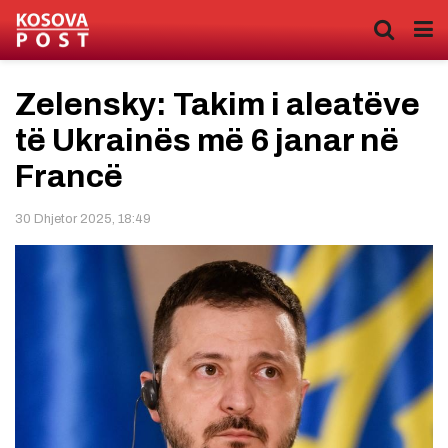
Zelensky: Takim i aleatëve
të Ukrainës më 6 janar në
Francë
30 Dhjetor 2025, 18:49