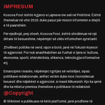
IMPRESUM
Kosova Post është Agjenci e Lajmeve me seli në Prishtinë. Është
themeluar në vitin 2016, duke pasur për mision informimin e drejtë
e të paanshëm.
Për rrjedhojë, prej vitesh, Kosova Post, është shndërruar në një
dritare të besueshme, nëpërmjet së cilës informohen qytetarët.
Zhvillimet politike në vend, rajon e botë, janë në fokusin kryesor
të agjencisë. Por nuk anashkalohen as fushat e tjera si: kultura,
ekonomia, sporti, shëndetësia, shkenca, teknologjia informative
etj.
Emancipimi i masës, nëpërmjet ngritjes së vetëdijes, sipas
politikave redaksionale, arrihet vetëm duke mos i konsideruar
lexuesit dhe ndjekësit e agjencisë, si masë klikuesish. Kjo ka qenë
dhe ka mbetur premisa themelore e politikave të redaksisë.
@Copyright
© Shkrimet e publikuara në këtë platformë, janë prodhime të