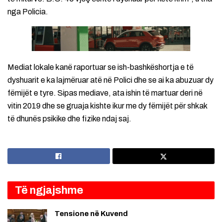
nga Policia.
Mediat lokale kanë raportuar se ish-bashkëshortja e të
dyshuarit e ka lajmëruar atë në Polici dhe se ai ka abuzuar dy
fëmijët e tyre. Sipas mediave, ata ishin të martuar deri në
vitin 2019 dhe se gruaja kishte ikur me dy fëmijët për shkak
të dhunës psikike dhe fizike ndaj saj.
Të ngjajshme
Tensione në Kuvend