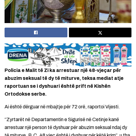
Policia e Malit të Zi ka arrestuar një 48-vjeçar për
abuzim seksual të dy të miturve, teksa mediat atje
raportuan se i dyshuari është prift në Kishën
Ortodokse serbe.
Ai është dërguar në mbajtje për 72 orë, raportoi Vijesti.
“Zyrtarët në Departamentin e Sigurisë në Cetinje kanë
arrestuar një person të dyshuar për abuzim seksual ndaj dy
të miturve. B.C. 48 vjeç është i dyshuar për këtë krim”, u tha