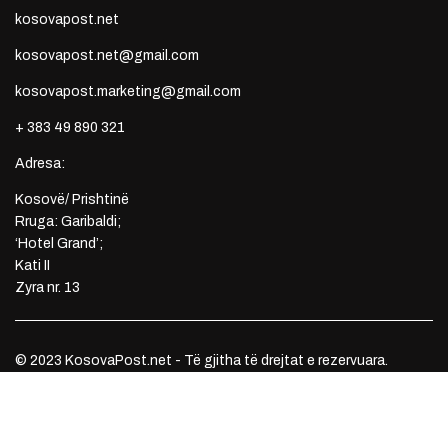
kosovapost.net
kosovapost.net@gmail.com
kosovapost.marketing@gmail.com
+ 383 49 890 321
Adresa:
Kosovë/ Prishtinë
Rruga: Garibaldi;
‘Hotel Grand’;
Kati II
Zyra nr. 13
© 2023 KosovaPost.net - Të gjitha të drejtat e rezervuara.