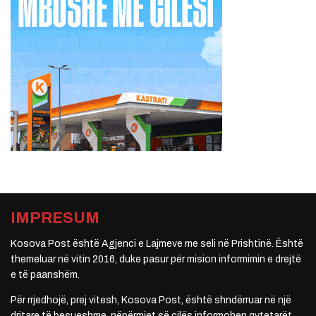
IMPRESUM
Kosova Post është Agjenci e Lajmeve me seli në Prishtinë. Është
themeluar në vitin 2016, duke pasur për mision informimin e drejtë
e të paanshëm.
Për rrjedhojë, prej vitesh, Kosova Post, është shndërruar në një
dritare të besueshme, nëpërmjet së cilës informohen qytetarët.