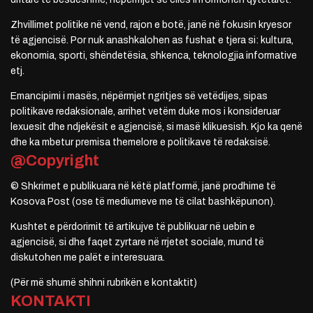
Zhvillimet politike në vend, rajon e botë, janë në fokusin kryesor
të agjencisë. Por nuk anashkalohen as fushat e tjera si: kultura,
ekonomia, sporti, shëndetësia, shkenca, teknologjia informative
etj.
Emancipimi i masës, nëpërmjet ngritjes së vetëdijes, sipas
politikave redaksionale, arrihet vetëm duke mos i konsideruar
lexuesit dhe ndjekësit e agjencisë, si masë klikuesish. Kjo ka qenë
dhe ka mbetur premisa themelore e politikave të redaksisë.
@Copyright
© Shkrimet e publikuara në këtë platformë, janë prodhime të
Kosova Post (ose të mediumeve me të cilat bashkëpunon).
Kushtet e përdorimit të artikujve të publikuar në uebin e
agjencisë, si dhe faqet zyrtare në rrjetet sociale, mund të
diskutohen me palët e interesuara.
(Për më shumë shihni rubrikën e kontaktit)
KONTAKTI