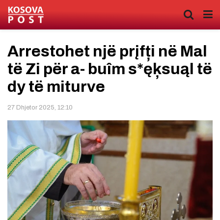
Arrestohet një prįfți në Mal
të Zi për a- buîm s*ęķsuąl të
dy të miturve
27 Dhjetor 2025, 12:10