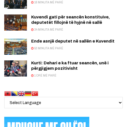
18 MINUTA MË PARË
Kuvendi gati për seancën konstituive,
deputetët fillojnë të hyjnë në sallë
34 MINUTA MË PARË
Ende asnjë deputet në sallën e Kuvendit
53 MINUTA MË PARË
Kurti: Dehari e ka ftuar seancën, unë i
përgjigjem pozitivisht
1 ORË MË PARË