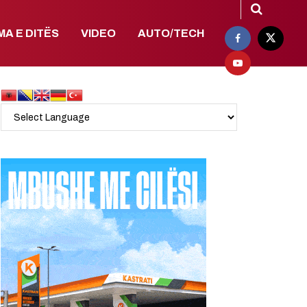
MA E DITËS
VIDEO
AUTO/TECH