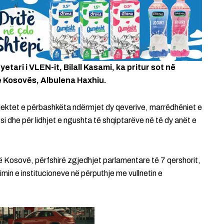
etari i VLEN-it,
Bilall Kasami
, ka pritur sot në
e Kosovës
,
Albulena Haxhiu.
ojektet e përbashkëta ndërmjet dy qeverive, marrëdhëniet e
 si dhe për lidhjet e ngushta të shqiptarëve në të dy anët e
 në Kosovë, përfshirë zgjedhjet parlamentare të 7 qershorit,
mimin e institucioneve në përputhje me vullnetin e