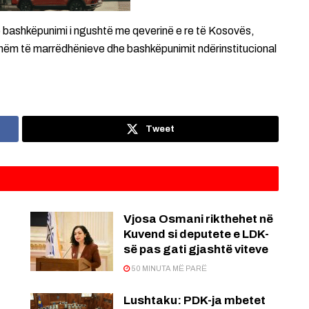
 bashkëpunimi i ngushtë me qeverinë e re të Kosovës,
shëm të marrëdhënieve dhe bashkëpunimit ndërinstitucional
Tweet
Vjosa Osmani rikthehet në
Kuvend si deputete e LDK-
së pas gati gjashtë viteve
50 MINUTA MË PARË
Lushtaku: PDK-ja mbetet