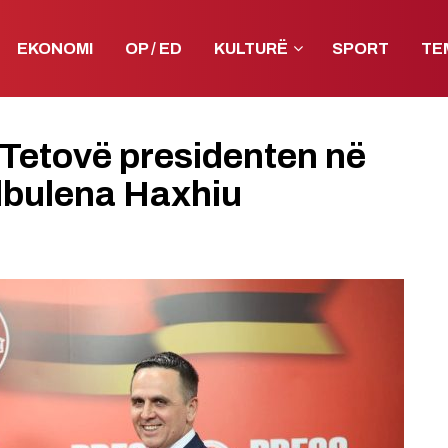
EKONOMI
OP / ED
KULTURË
SPORT
TE
ë Tetovë presidenten në
lbulena Haxhiu