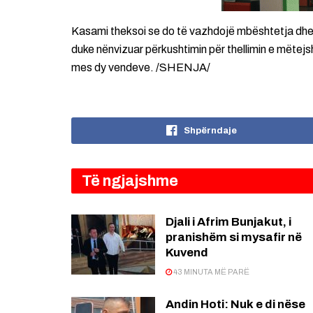
Kasami theksoi se do të vazhdojë mbështetja dhe
duke nënvizuar përkushtimin për thellimin e mëtej
mes dy vendeve. /SHENJA/
Shpërndaje
Të ngjajshme
Djali i Afrim Bunjakut, i
pranishëm si mysafir në
Kuvend
43 MINUTA MË PARË
Andin Hoti: Nuk e di nëse