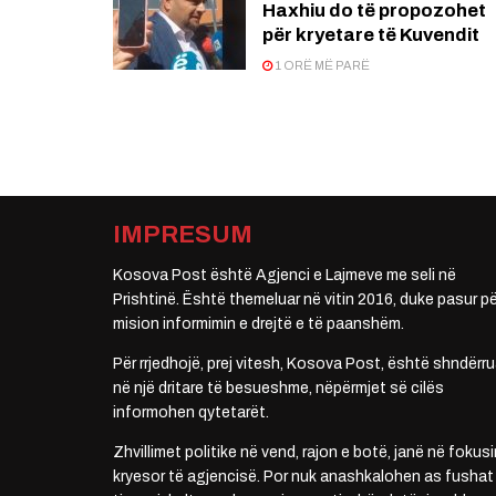
Haxhiu do të propozohet
për kryetare të Kuvendit
1 ORË MË PARË
IMPRESUM
Kosova Post është Agjenci e Lajmeve me seli në
Prishtinë. Është themeluar në vitin 2016, duke pasur pë
mision informimin e drejtë e të paanshëm.
Për rrjedhojë, prej vitesh, Kosova Post, është shndërru
në një dritare të besueshme, nëpërmjet së cilës
informohen qytetarët.
Zhvillimet politike në vend, rajon e botë, janë në fokusi
kryesor të agjencisë. Por nuk anashkalohen as fushat