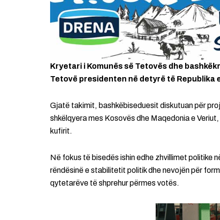
Kryetari i Komunës së Tetovës dhe bashkëkry
Tetovë presidenten në detyrë të
Republika 
Gjatë takimit, bashkëbiseduesit diskutuan për pr
shkëlqyera mes Kosovës dhe
Maqedonia e Veriut
,
kufirit.
Në fokus të bisedës ishin edhe zhvillimet politike
rëndësinë e stabilitetit politik dhe nevojën për for
qytetarëve të shprehur përmes votës.