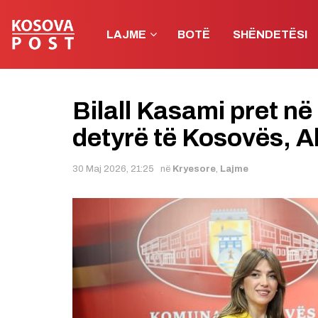
LAJME
BOTË
SHËNDETËSI
Bilall Kasami pret n
detyrë të Kosovës, A
30 Maj 2026, 21:25
në
Kryesore
,
Lajme