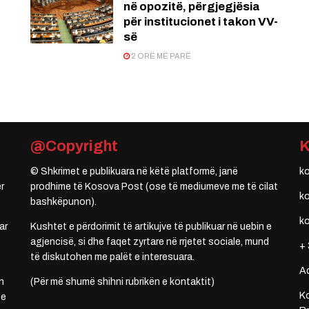
në opozitë, përgjegjësia
për institucionet i takon VV-
së
2 ORË MË PARË
@Copyright
© Shkrimet e publikuara në këtë platformë, janë
k
r
prodhime të Kosova Post (ose të mediumeve me të cilat
k
bashkëpunon).
k
ar
Kushtet e përdorimit të artikujve të publikuar në uebin e
agjencisë, si dhe faqet zyrtare në rrjetet sociale, mund
+ 
të diskutohen me palët e interesuara.
A
n
(Për më shumë shihni rubrikën e kontaktit)
Ko
 e