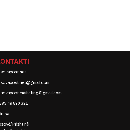
KONTAKTI
osovapost.net
osovapost.net@gmail.com
osovapost.marketing@gmail.com
383 49 890 321
dresa:
sovë/ Prishtinë