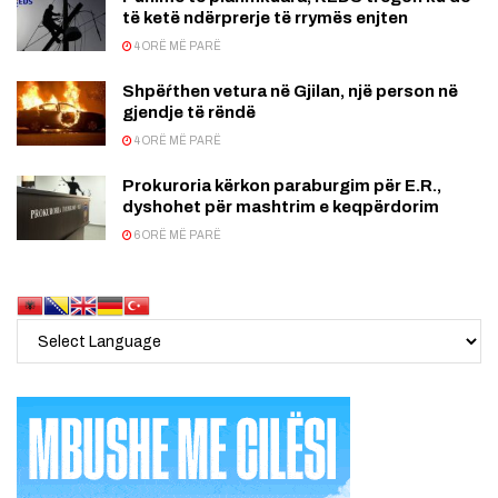
të ketë ndërprerje të rrymës enjten
4 ORË MË PARË
Shpëŕthen vetura në Gjilan, një person në
gjendje të rëndë
4 ORË MË PARË
Prokuroria kërkon paraburgim për E.R.,
dyshohet për mashtrim e keqpërdorim
6 ORË MË PARË