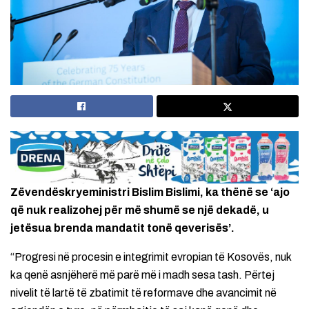
Zëvendëskryeministri Bislim Bislimi, ka thënë se ‘ajo
që nuk realizohej për më shumë se një dekadë, u
jetësua brenda mandatit tonë qeverisës’.
“Progresi në procesin e integrimit evropian të Kosovës, nuk
ka qenë asnjëherë më parë më i madh sesa tash. Përtej
nivelit të lartë të zbatimit të reformave dhe avancimit në