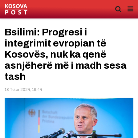
Bsilimi: Progresi i
integrimit evropian të
Kosovës, nuk ka qenë
asnjëherë më i madh sesa
tash
18 Tetor 2024, 19:44