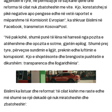
agjendën e tyre, në përmbajtje të saj kanë qenë dhe
reforma të cilat nuk zbatoheshin me vite. Kjo, konstatohej si
pikë negative apo pengese edhe në vetë raportet e
mëparshme të Komisionit Evropian”, ka shkruar Bislimi në
Facebook, transmeton KosovaPost.
“Në pak kohë, shumë punë të lëna në harresë nga pozita e
atëhershme dhe opozita e sotme, gjetën epilog. Shumë prej
tyre, përveçse sundimin e ligjit, preknin edhe luftimin e
korrupsionit. Kjo e shqetësonte dhe brengoste pushtetin e
dikurshëm: transparenca dhe llogaridhënia”.
Bislimi ka listuar dhe reformat ‘të cilat kishin me raste edhe
më shumë se një dekadë që nuk miratoheshin dhe
zbatoheshin’: