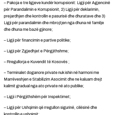
– Pakoja e tre ligjeve kundër korrupsionit: Ligji për Agjencinë
për Parandalimin e Korrupsionit, 2) Ligji për deklarimin,
prejardhjen dhe kontrollin e pasurisë dhe dhuratave dhe 3)
Ligji për parandalimin dhe mbrojtjen nga dhuna në familje
dhe dhuna me bazë gjinore;
– Ligji për financimin e partive politike;
– Ligji për Zgjedhjet e Përgjithshme;
– Rregullorja e Kuvendit të Kosovës ;
– Terminalet doganore private nuk ishin në harmoni me
Marrëveshjen e Stabilizim Asocimit dhe ne kaluam drejt
kalimit gradual nga ato private në ato publike;
– Ligji i Përgjithshëm për Inspektimet;
– Ligji për Ushqimin që rregullon sigurinë, cilësinë dhe
kontrollin e ushqimit;