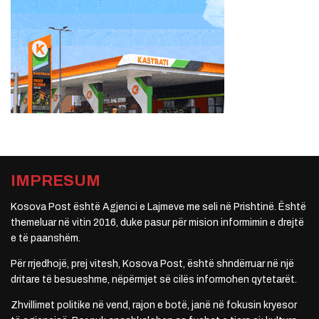
IMPRESUM
Kosova Post është Agjenci e Lajmeve me seli në Prishtinë. Është
themeluar në vitin 2016, duke pasur për mision informimin e drejtë
e të paanshëm.
Për rrjedhojë, prej vitesh, Kosova Post, është shndërruar në një
dritare të besueshme, nëpërmjet së cilës informohen qytetarët.
Zhvillimet politike në vend, rajon e botë, janë në fokusin kryesor