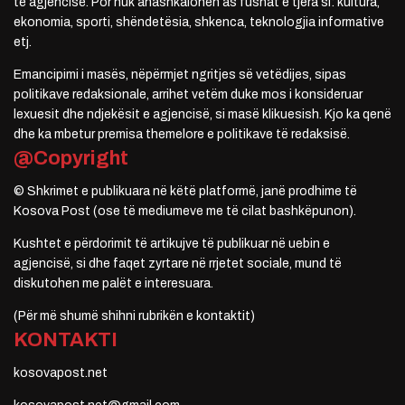
të agjencisë. Por nuk anashkalohen as fushat e tjera si: kultura,
ekonomia, sporti, shëndetësia, shkenca, teknologjia informative
etj.
Emancipimi i masës, nëpërmjet ngritjes së vetëdijes, sipas
politikave redaksionale, arrihet vetëm duke mos i konsideruar
lexuesit dhe ndjekësit e agjencisë, si masë klikuesish. Kjo ka qenë
dhe ka mbetur premisa themelore e politikave të redaksisë.
@Copyright
© Shkrimet e publikuara në këtë platformë, janë prodhime të
Kosova Post (ose të mediumeve me të cilat bashkëpunon).
Kushtet e përdorimit të artikujve të publikuar në uebin e
agjencisë, si dhe faqet zyrtare në rrjetet sociale, mund të
diskutohen me palët e interesuara.
(Për më shumë shihni rubrikën e kontaktit)
KONTAKTI
kosovapost.net