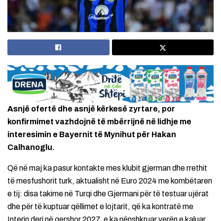
Asnjë ofertë dhe asnjë kërkesë zyrtare, por
konfirmimet vazhdojnë të mbërrijnë në lidhje me
interesimin e Bayernit të Mynihut për Hakan
Calhanoglu.
Që në maj ka pasur kontakte mes klubit gjerman dhe rrethit
të mesfushorit turk, aktualisht në Euro 2024 me kombëtaren
e tij: disa takime në Turqi dhe Gjermani për të testuar ujërat
dhe për të kuptuar qëllimet e lojtarit, që ka kontratë me
Interin deri në qershor 2027, e ka nënshkruar verën e kaluar,