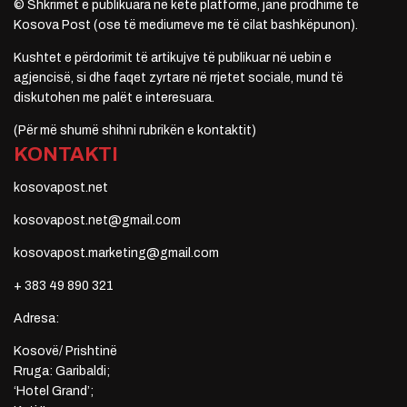
© Shkrimet e publikuara në këtë platformë, janë prodhime të
Kosova Post (ose të mediumeve me të cilat bashkëpunon).
Kushtet e përdorimit të artikujve të publikuar në uebin e
agjencisë, si dhe faqet zyrtare në rrjetet sociale, mund të
diskutohen me palët e interesuara.
(Për më shumë shihni rubrikën e kontaktit)
KONTAKTI
kosovapost.net
kosovapost.net@gmail.com
kosovapost.marketing@gmail.com
+ 383 49 890 321
Adresa:
Kosovë/ Prishtinë
Rruga: Garibaldi;
‘Hotel Grand’;