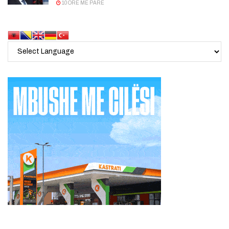
10 ORË MË PARË