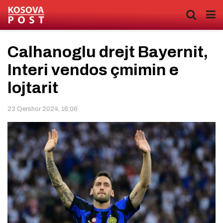
Calhanoglu drejt Bayernit,
Interi vendos çmimin e
lojtarit
23 Qershor 2024, 16:06