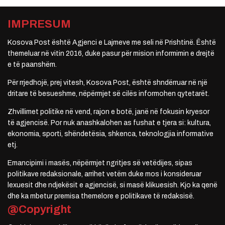
IMPRESUM
Kosova Post është Agjenci e Lajmeve me seli në Prishtinë. Është
themeluar në vitin 2016, duke pasur për mision informimin e drejtë
e të paanshëm.
Për rrjedhojë, prej vitesh, Kosova Post, është shndërruar në një
dritare të besueshme, nëpërmjet së cilës informohen qytetarët.
Zhvillimet politike në vend, rajon e botë, janë në fokusin kryesor
të agjencisë. Por nuk anashkalohen as fushat e tjera si: kultura,
ekonomia, sporti, shëndetësia, shkenca, teknologjia informative
etj.
Emancipimi i masës, nëpërmjet ngritjes së vetëdijes, sipas
politikave redaksionale, arrihet vetëm duke mos i konsideruar
lexuesit dhe ndjekësit e agjencisë, si masë klikuesish. Kjo ka qenë
dhe ka mbetur premisa themelore e politikave të redaksisë.
@Copyright