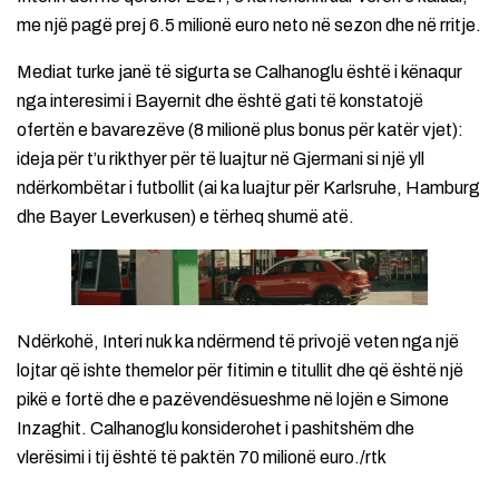
me një pagë prej 6.5 milionë euro neto në sezon dhe në rritje.
Mediat turke janë të sigurta se Calhanoglu është i kënaqur
nga interesimi i Bayernit dhe është gati të konstatojë
ofertën e bavarezëve (8 milionë plus bonus për katër vjet):
ideja për t’u rikthyer për të luajtur në Gjermani si një yll
ndërkombëtar i futbollit (ai ka luajtur për Karlsruhe, Hamburg
dhe Bayer Leverkusen) e tërheq shumë atë.
Ndërkohë, Interi nuk ka ndërmend të privojë veten nga një
lojtar që ishte themelor për fitimin e titullit dhe që është një
pikë e fortë dhe e pazëvendësueshme në lojën e Simone
Inzaghit. Calhanoglu konsiderohet i pashitshëm dhe
vlerësimi i tij është të paktën 70 milionë euro./rtk