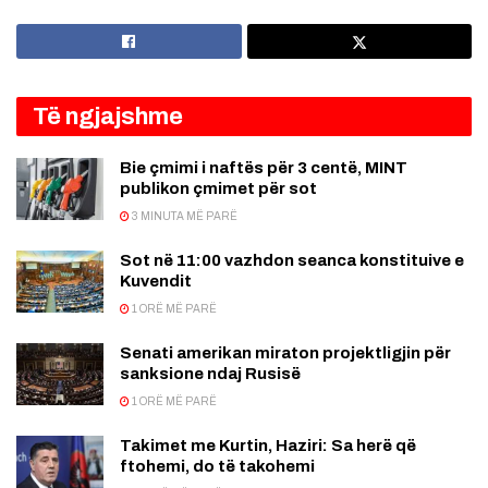
Të ngjajshme
Bie çmimi i naftës për 3 centë, MINT
publikon çmimet për sot
3 MINUTA MË PARË
Sot në 11:00 vazhdon seanca konstituive e
Kuvendit
1 ORË MË PARË
Senati amerikan miraton projektligjin për
sanksione ndaj Rusisë
1 ORË MË PARË
Takimet me Kurtin, Haziri: Sa herë që
ftohemi, do të takohemi