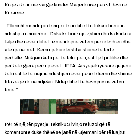
Kuqezi korin me vargje kundër Maqedonisë pas sfidës me
Kroacinë.
“Fillimisht mendoj se tani për tani duhet të fokusohemi në
ndeshjen e nesërme. Daku ka bërë një gabim dhe ka kërkuar
falje dhe nesër duhet të mendojmë vetëm për ndeshjen dhe
atë që na pret. Kemi një kundërshtar shumë të fortë
përballë. Nuk jam këtu për të folur për çështjet politike dhe
për këto gjëra përkujdeset UEFA. Arsyeja kryesore që jemi
këtu është të luajmë ndeshjen nesër pasi do kemi dhe shumë
tifozë që do na ndjekin. Ndaj duhet të besojmë në veten
tonë.”
Për të njëjtën pyetje, tekniku Silvinjo refuzoi që të
komentonte duke thënë se janë në Gjermani për të luajtur