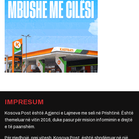
IMPRESUM
Kosova Post është Agjenci e Lajmeve me seli në Prishtinë. Është
themeluar në vitin 2016, duke pasur për mision informimin e drejtë
e të paanshëm.
Për rrjedhojë, prej vitesh, Kosova Post, është shndërruar në një