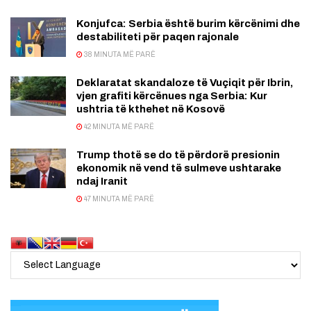
Konjufca: Serbia është burim kërcënimi dhe
destabiliteti për paqen rajonale
38 MINUTA MË PARË
Deklaratat skandaloze të Vuçiqit për Ibrin,
vjen grafiti kërcënues nga Serbia: Kur
ushtria të kthehet në Kosovë
42 MINUTA MË PARË
Trump thotë se do të përdorë presionin
ekonomik në vend të sulmeve ushtarake
ndaj Iranit
47 MINUTA MË PARË