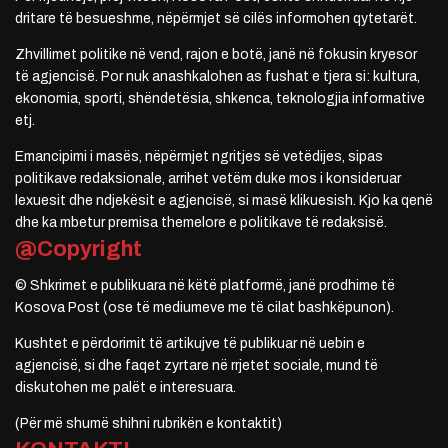
dritare të besueshme, nëpërmjet së cilës informohen qytetarët.
Zhvillimet politike në vend, rajon e botë, janë në fokusin kryesor
të agjencisë. Por nuk anashkalohen as fushat e tjera si: kultura,
ekonomia, sporti, shëndetësia, shkenca, teknologjia informative
etj.
Emancipimi i masës, nëpërmjet ngritjes së vetëdijes, sipas
politikave redaksionale, arrihet vetëm duke mos i konsideruar
lexuesit dhe ndjekësit e agjencisë, si masë klikuesish. Kjo ka qenë
dhe ka mbetur premisa themelore e politikave të redaksisë.
@Copyright
© Shkrimet e publikuara në këtë platformë, janë prodhime të
Kosova Post (ose të mediumeve me të cilat bashkëpunon).
Kushtet e përdorimit të artikujve të publikuar në uebin e
agjencisë, si dhe faqet zyrtare në rrjetet sociale, mund të
diskutohen me palët e interesuara.
(Për më shumë shihni rubrikën e kontaktit)