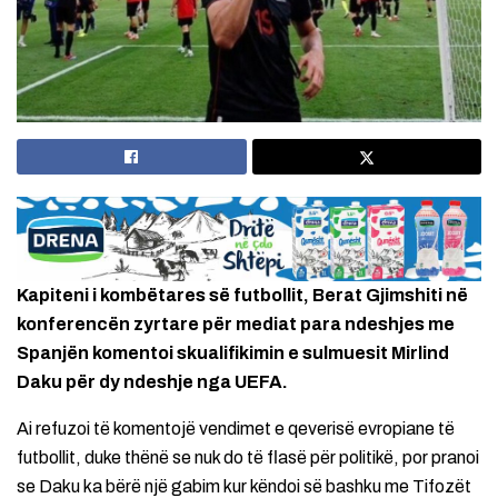
Kapiteni i kombëtares së futbollit, Berat Gjimshiti në
konferencën zyrtare për mediat para ndeshjes me
Spanjën komentoi skualifikimin e sulmuesit Mirlind
Daku për dy ndeshje nga UEFA.
Ai refuzoi të komentojë vendimet e qeverisë evropiane të
futbollit, duke thënë se nuk do të flasë për politikë, por pranoi
se Daku ka bërë një gabim kur këndoi së bashku me Tifozët