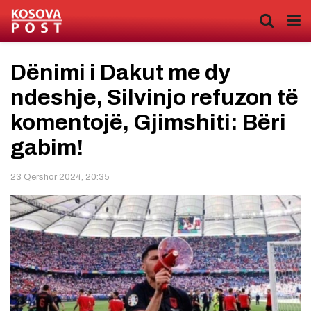
Dënimi i Dakut me dy
ndeshje, Silvinjo refuzon të
komentojë, Gjimshiti: Bëri
gabim!
23 Qershor 2024, 20:35