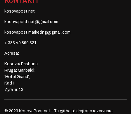
KONTAKTI
kosovapost.net
kosovapost.net@gmail.com
kosovapost.marketing@gmail.com
+ 383 49 890 321
Adresa:
Kosovë/ Prishtinë
Rruga: Garibaldi;
‘Hotel Grand’;
Kati II
Zyra nr. 13
© 2023 KosovaPost.net - Të gjitha të drejtat e rezervuara.