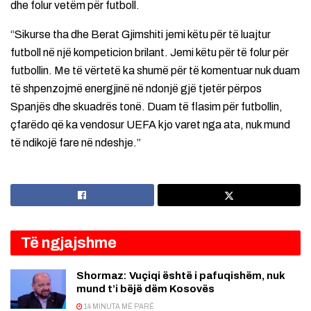
dhe folur vetëm për futboll.
“Sikurse tha dhe Berat Gjimshiti jemi këtu për të luajtur
futboll në një kompeticion brilant. Jemi këtu për të folur për
futbollin. Me të vërtetë ka shumë për të komentuar nuk duam
të shpenzojmë energjinë në ndonjë gjë tjetër përpos
Spanjës dhe skuadrës tonë. Duam të flasim për futbollin,
çfarëdo që ka vendosur UEFA kjo varet nga ata, nuk mund
të ndikojë fare në ndeshje.”
Të ngjajshme
Shormaz: Vuçiqi është i pafuqishëm, nuk
mund t’i bëjë dëm Kosovës
14 MINUTA MË PARË