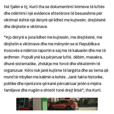
Në fjalën e tij, Kurti tha se dokumentimi i krimeve të luftës
dhe ndërtimi i një evidence shtetërore të besueshme për
viktimat është një detyrë që lidhet me kujtesën, drejtësinë
dhe dinjitetin e viktimave.
“
Kjo detyrë e jona lidhet me kujtesën, me drejtësinë, me
dinjitetin e viktimave dhe me mënyrën se si Republika e
Kosovës e ndërton raportin e saj me të kaluarën dhe me të
ardhmen. Populli ynë ka përjetuar luftë, dëbim, masakra,
dhunë sistematike, zhdukje me forcë dhe shkatërrim të
organizuar. Këto nuk janë kujtime të largëta dhe as tema që
mund të mbyllen me kalimin e kohës. Janë fakte historike,
politike dhe njerëzore që kanë përcaktuar jetën e mijëra
familjeve dhe rrugën e shtetit tonë drejt lirisë
”,
tha Kurti.