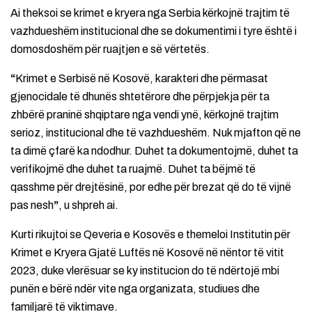
Ai theksoi se krimet e kryera nga Serbia kërkojnë trajtim të
vazhdueshëm institucional dhe se dokumentimi i tyre është i
domosdoshëm për ruajtjen e së vërtetës.
“
Krimet e Serbisë në Kosovë, karakteri dhe përmasat
gjenocidale të dhunës shtetërore dhe përpjekja për ta
zhbërë praninë shqiptare nga vendi ynë, kërkojnë trajtim
serioz, institucional dhe të vazhdueshëm. Nuk mjafton që ne
ta dimë çfarë ka ndodhur. Duhet ta dokumentojmë, duhet ta
verifikojmë dhe duhet ta ruajmë. Duhet ta bëjmë të
qasshme për drejtësinë, por edhe për brezat që do të vijnë
pas nesh
”
, u shpreh ai.
Kurti rikujtoi se Qeveria e Kosovës e themeloi Institutin për
Krimet e Kryera Gjatë Luftës në Kosovë në nëntor të vitit
2023, duke vlerësuar se ky institucion do të ndërtojë mbi
punën e bërë ndër vite nga organizata, studiues dhe
familjarë të viktimave.