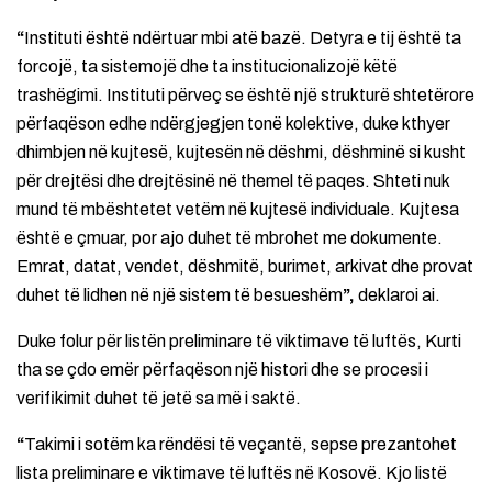
“
Instituti është ndërtuar mbi atë bazë. Detyra e tij është ta
forcojë, ta sistemojë dhe ta institucionalizojë këtë
trashëgimi. Instituti përveç se është një strukturë shtetërore
përfaqëson edhe ndërgjegjen tonë kolektive, duke kthyer
dhimbjen në kujtesë, kujtesën në dëshmi, dëshminë si kusht
për drejtësi dhe drejtësinë në themel të paqes. Shteti nuk
mund të mbështetet vetëm në kujtesë individuale. Kujtesa
është e çmuar, por ajo duhet të mbrohet me dokumente.
Emrat, datat, vendet, dëshmitë, burimet, arkivat dhe provat
duhet të lidhen në një sistem të besueshëm
”,
deklaroi ai.
Duke folur për listën preliminare të viktimave të luftës, Kurti
tha se çdo emër përfaqëson një histori dhe se procesi i
verifikimit duhet të jetë sa më i saktë.
“
Takimi i sotëm ka rëndësi të veçantë, sepse prezantohet
lista preliminare e viktimave të luftës në Kosovë. Kjo listë