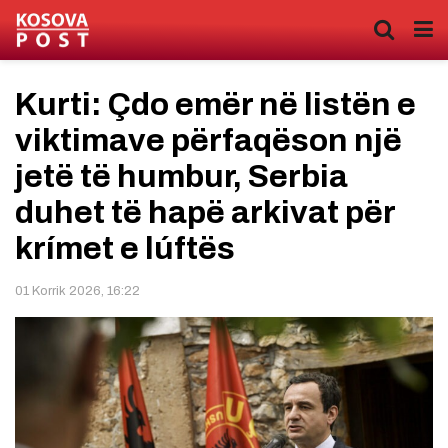
Kurti: Çdo emër në listën e
viktimave përfaqëson një
jetë të humbur, Serbia
duhet të hapë arkivat për
krímet e lúftës
01 Korrik 2026, 16:22