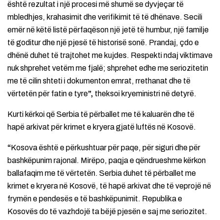
është rezultat i një procesi më shumë se dyvjeçar të
mbledhjes, krahasimit dhe verifikimit të të dhënave. Secili
emër në këtë listë përfaqëson një jetë të humbur, një familje
të goditur dhe një pjesë të historisë sonë. Prandaj, çdo e
dhënë duhet të trajtohet me kujdes. Respekti ndaj viktimave
nuk shprehet vetëm me fjalë; shprehet edhe me seriozitetin
me të cilin shteti i dokumenton emrat, rrethanat dhe të
vërtetën për fatin e tyre
”,
theksoi kryeministri në detyrë.
Kurti kërkoi që Serbia të përballet me të kaluarën dhe të
hapë arkivat për krimet e kryera gjatë luftës në Kosovë.
“
Kosova është e përkushtuar për paqe, për siguri dhe për
bashkëpunim rajonal. Mirëpo, paqja e qëndrueshme kërkon
ballafaqim me të vërtetën. Serbia duhet të përballet me
krimet e kryera në Kosovë, të hapë arkivat dhe të veprojë në
frymën e pendesës e të bashkëpunimit. Republika e
Kosovës do të vazhdojë ta bëjë pjesën e saj me seriozitet.