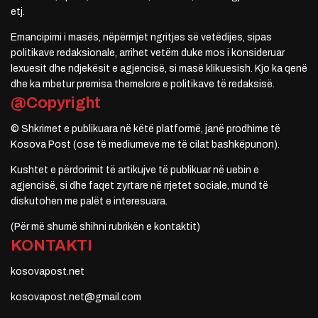
etj.
Emancipimi i masës, nëpërmjet ngritjes së vetëdijes, sipas
politikave redaksionale, arrihet vetëm duke mos i konsideruar
lexuesit dhe ndjekësit e agjencisë, si masë klikuesish. Kjo ka qenë
dhe ka mbetur premisa themelore e politikave të redaksisë.
@Copyright
© Shkrimet e publikuara në këtë platformë, janë prodhime të
Kosova Post (ose të mediumeve me të cilat bashkëpunon).
Kushtet e përdorimit të artikujve të publikuar në uebin e
agjencisë, si dhe faqet zyrtare në rrjetet sociale, mund të
diskutohen me palët e interesuara.
(Për më shumë shihni rubrikën e kontaktit)
KONTAKTI
kosovapost.net
kosovapost.net@gmail.com