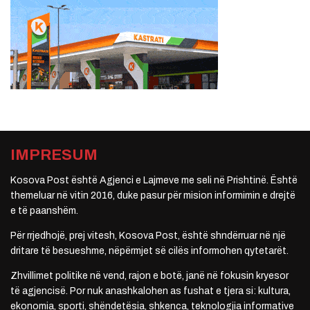
IMPRESUM
Kosova Post është Agjenci e Lajmeve me seli në Prishtinë. Është
themeluar në vitin 2016, duke pasur për mision informimin e drejtë
e të paanshëm.
Për rrjedhojë, prej vitesh, Kosova Post, është shndërruar në një
dritare të besueshme, nëpërmjet së cilës informohen qytetarët.
Zhvillimet politike në vend, rajon e botë, janë në fokusin kryesor
të agjencisë. Por nuk anashkalohen as fushat e tjera si: kultura,
ekonomia, sporti, shëndetësia, shkenca, teknologjia informative