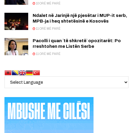
10 ORË MË PARË
Ndalet në Jarinjë një pjesëtar i MUP-it serb,
MPB-ja i heq shtetësinë e Kosovës
11 ORË MË PARË
Pacolli i quan `të shkretë` opozitarët: Po
rreshtohen me Listën Serbe
11 ORË MË PARË