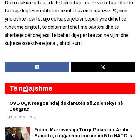
Do të dokumentojë, do të hulumtojë, do të vërtetojë dhe do
ta ruajë kujtesën shtetërore mbi bazën e fakteve. Synimi
ynë është i qartë: ajo që ka përjetuar populli ynë duhet të
ruhet me dinjitet, të dokumentohet me saktësi dhe të
shërbejë për drejtësi, të bëhet dije për brezat në vijim dhe
kujtesë kolektive e jona
”,
shtoi Kurti.
Të ngjajshme
OVL-UÇK reagon ndaj deklaratës së Zelenskyt në
Beograd
8 ORË MË PARË
Fidan: Marrëveshja Turqi-Pakistan-Arabi
Saudite, e ngjashme me nenin 5 të NATO-s