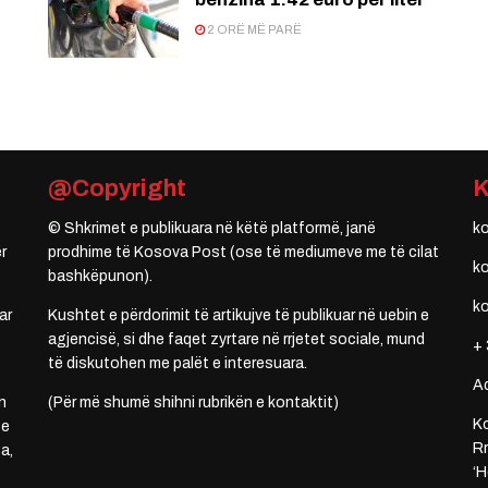
2 ORË MË PARË
@Copyright
© Shkrimet e publikuara në këtë platformë, janë
k
r
prodhime të Kosova Post (ose të mediumeve me të cilat
k
bashkëpunon).
k
ar
Kushtet e përdorimit të artikujve të publikuar në uebin e
agjencisë, si dhe faqet zyrtare në rrjetet sociale, mund
+ 
të diskutohen me palët e interesuara.
A
n
(Për më shumë shihni rubrikën e kontaktit)
Ko
 e
Rr
a,
‘H