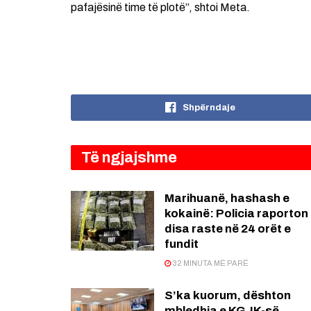
pafajësinë time të plotë”, shtoi Meta.
Shpërndaje
Të ngjajshme
Marihuanë, hashash e
kokainë: Policia raporton
disa raste në 24 orët e
fundit
32 MINUTA MË PARË
S’ka kuorum, dështon
mbledhja e KGJK-së