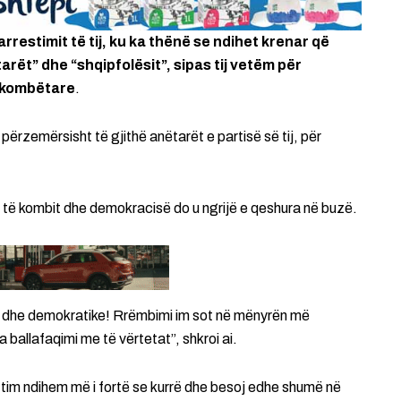
s arrestimit të tij, ku ka thënë se ndihet krenar që
ët” dhe “shqipfolësit”, sipas tij vetëm për
e kombëtare
.
ërzemërsisht të gjithë anëtarët e partisë së tij, për
e të kombit dhe demokracisë do u ngrijë e qeshura në buzë.
e dhe demokratike! Rrëmbimi im sot në mënyrën më
 ballafaqimi me të vërtetat”, shkroi ai.
t tim ndihem më i fortë se kurrë dhe besoj edhe shumë në