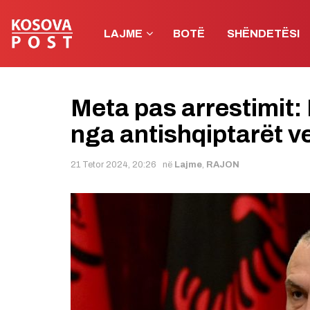
LAJME
BOTË
SHËNDETËSI
Meta pas arrestimit:
nga antishqiptarët v
21 Tetor 2024, 20:26
në
Lajme
,
RAJON