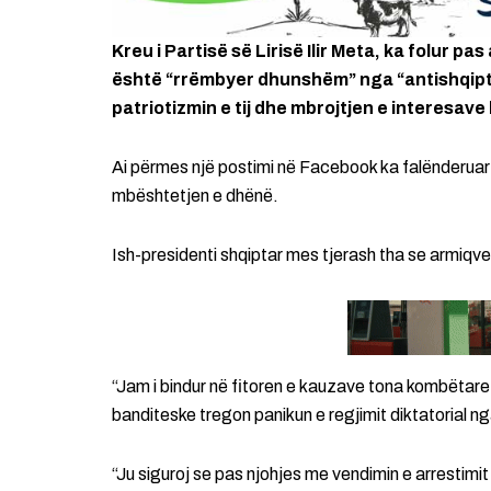
Kreu i Partisë së Lirisë Ilir Meta, ka folur pa
është “rrëmbyer dhunshëm” nga “antishqiptar
patriotizmin e tij dhe mbrojtjen e interesav
Ai përmes një postimi në Facebook ka falënderuar p
mbështetjen e dhënë.
Ish-presidenti shqiptar mes tjerash tha se armiqv
“Jam i bindur në fitoren e kauzave tona kombëtar
banditeske tregon panikun e regjimit diktatorial nga
“Ju siguroj se pas njohjes me vendimin e arrestimi