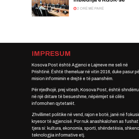
2 ORË MË PARË
IMPRESUM
Kosova Post është Agjenci e Lajmeve me seli në
Prishtinë. Është themeluar në vitin 2016, duke pasur pë
mision informimin e drejtë e të paanshëm.
Për rrjedhojë, prej vitesh, Kosova Post, është shndërru
në një dritare të besueshme, nëpërmjet së cilës
informohen qytetarët.
Zhvillimet politike në vend, rajon e botë, janë në fokusi
kryesor të agjencisë. Por nuk anashkalohen as fushat
tjera si: kultura, ekonomia, sporti, shëndetësia, shkenc
teknologjia informative etj.