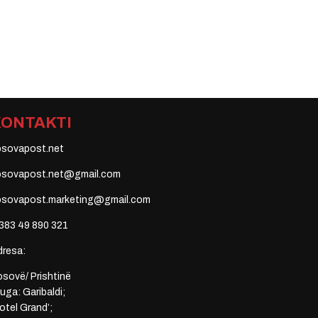
KONTAKTI
osovapost.net
osovapost.net@gmail.com
osovapost.marketing@gmail.com
383 49 890 321
dresa:
sovë/ Prishtinë
uga: Garibaldi;
otel Grand’;