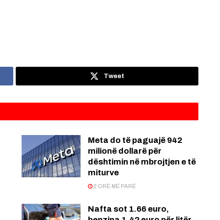
Tweet
Meta do të paguajë 942
milionë dollarë për
dështimin në mbrojtjen e të
miturve
2 ORË MË PARË
Nafta sot 1.66 euro,
benzina 1.42 euro për litër