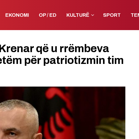
EKONOMI
OP / ED
KULTURË
SPORT
TE
 Krenar që u rrëmbeva
etëm për patriotizmin tim