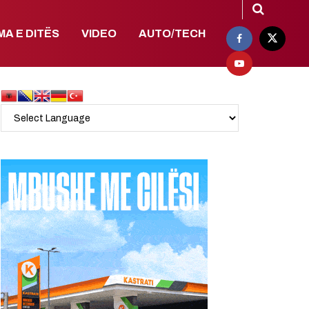
MA E DITËS
VIDEO
AUTO/TECH