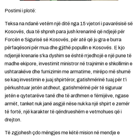
Postimi i plotë:
Teksa na ndanë vetëm një ditë nga 15 vjetori i pavarësisë së
Kosovës, dua të shpreh para jush krenarinë që ndjejë për
Forcën e Sigurisë së Kosovës, për atë që ju gra e burra
përfaqësoni për mua dhe gjithë popullin e Kosovës. E kjo
ndjenjë krenarie s’ka dyshim se është rrjedhojë e një pune të
madhe ekipore, investimit ministror në trajnimin e shkollimin e
ushtarakëve dhe furnizimin me armatime, mirëpo më shumë
se kaq investimin e juaj shpirtëror, gatishmërinë tuaj për t’i
përkushtuar jetën atdheut, gatishmërinë për të siguruar
jetën e qytetarëve tanë dhe të ardhmen e fëmijëve, ngase
armët, tanket nuk janë asgjë nëse nuk ka një shpirt e zemër
të fortë, një karakter të qëndrueshëm e vetmohues që i
drejton.
Të zgjohesh çdo mëngjes me këtë mision në mendje e