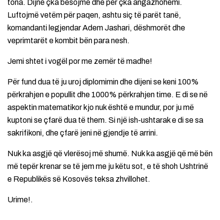
tona. Dijnë çka besojmë dhe për çka angazhohemi.
Luftojmë vetëm për paqen, ashtu siç të parët tanë,
komandanti legjendar Adem Jashari, dëshmorët dhe
veprimtarët e kombit bën para nesh.
Jemi shtet i vogël por me zemër të madhe!
Për fund dua të ju uroj diplomimin dhe dijeni se keni 100%
përkrahjen e popullit dhe 1000% përkrahjen time. E di se në
aspektin matematikor kjo nuk është e mundur, por ju më
kuptoni se çfarë dua të them. Si një ish-ushtarak e di se sa
sakrifikoni, dhe çfarë jeni në gjendje të arrini.
Nuk ka asgjë që vlerësoj më shumë. Nuk ka asgjë që më bën
më tepër krenar se të jem me ju këtu sot, e të shoh Ushtrinë
e Republikës së Kosovës teksa zhvillohet.
Urime!.