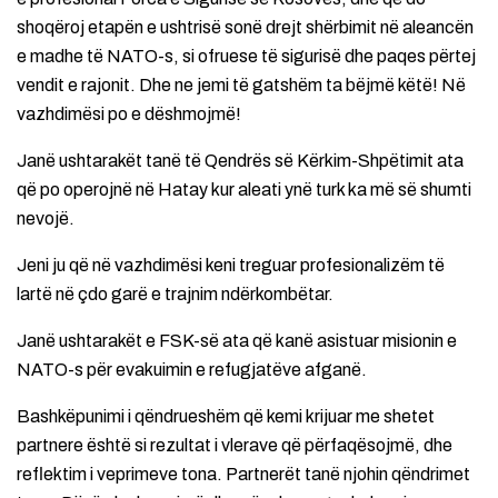
shoqëroj etapën e ushtrisë sonë drejt shërbimit në aleancën
e madhe të NATO-s, si ofruese të sigurisë dhe paqes përtej
vendit e rajonit. Dhe ne jemi të gatshëm ta bëjmë këtë! Në
vazhdimësi po e dëshmojmë!
Janë ushtarakët tanë të Qendrës së Kërkim-Shpëtimit ata
që po operojnë në Hatay kur aleati ynë turk ka më së shumti
nevojë.
Jeni ju që në vazhdimësi keni treguar profesionalizëm të
lartë në çdo garë e trajnim ndërkombëtar.
Janë ushtarakët e FSK-së ata që kanë asistuar misionin e
NATO-s për evakuimin e refugjatëve afganë.
Bashkëpunimi i qëndrueshëm që kemi krijuar me shetet
partnere është si rezultat i vlerave që përfaqësojmë, dhe
reflektim i veprimeve tona. Partnerët tanë njohin qëndrimet