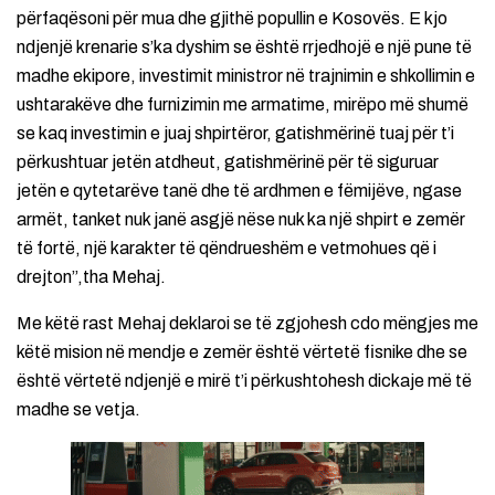
përfaqësoni për mua dhe gjithë popullin e Kosovës. E kjo
ndjenjë krenarie s’ka dyshim se është rrjedhojë e një pune të
madhe ekipore, investimit ministror në trajnimin e shkollimin e
ushtarakëve dhe furnizimin me armatime, mirëpo më shumë
se kaq investimin e juaj shpirtëror, gatishmërinë tuaj për t’i
përkushtuar jetën atdheut, gatishmërinë për të siguruar
jetën e qytetarëve tanë dhe të ardhmen e fëmijëve, ngase
armët, tanket nuk janë asgjë nëse nuk ka një shpirt e zemër
të fortë, një karakter të qëndrueshëm e vetmohues që i
drejton”,tha Mehaj.
Me këtë rast Mehaj deklaroi se të zgjohesh cdo mëngjes me
këtë mision në mendje e zemër është vërtetë fisnike dhe se
është vërtetë ndjenjë e mirë t’i përkushtohesh dickaje më të
madhe se vetja.