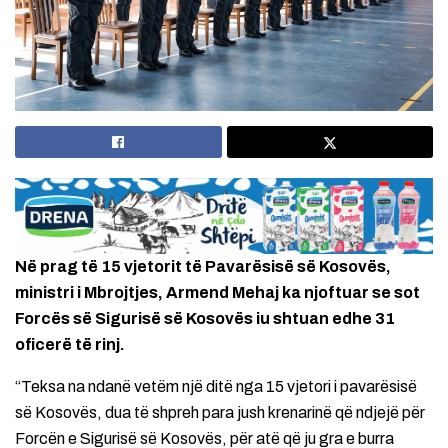
Në prag të 15 vjetorit të Pavarësisë së Kosovës,
ministri i Mbrojtjes, Armend Mehaj ka njoftuar se sot
Forcës së Sigurisë së Kosovës iu shtuan edhe 31
oficerë të rinj.
“Teksa na ndanë vetëm një ditë nga 15 vjetori i pavarësisë
së Kosovës, dua të shpreh para jush krenarinë që ndjejë për
Forcën e Sigurisë së Kosovës, për atë që ju gra e burra