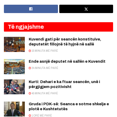
Të ngjajshme
Kuvendi gati për seancën konstituive,
deputetët fillojnë të hyjnë në sallë
15 MINUTA MË PARË
Ende asnjë deputet në sallën e Kuvendit
34 MINUTA MË PARË
Kurti: Dehari e ka ftuar seancën, unë i
përgjigjem pozitivisht
45 MINUTA MË PARË
Gruda i PDK-së: Seanca e sotme shkelje e
plotë e Kushtetutës
1 ORË MË PARË