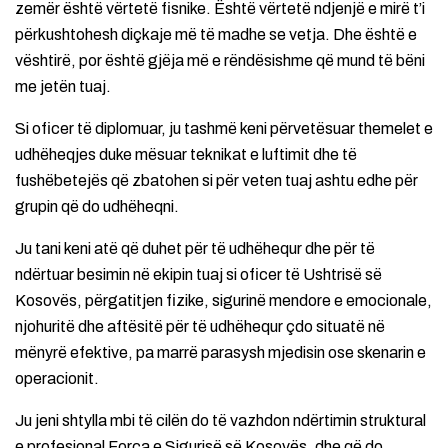
zemër është vërtetë fisnike. Është vërtetë ndjenjë e mirë t’i
përkushtohesh diçkaje më të madhe se vetja. Dhe është e
vështirë, por është gjëja më e rëndësishme që mund të bëni
me jetën tuaj.
Si oficer të diplomuar, ju tashmë keni përvetësuar themelet e
udhëheqjes duke mësuar teknikat e luftimit dhe të
fushëbetejës që zbatohen si për veten tuaj ashtu edhe për
grupin që do udhëheqni.
Ju tani keni atë që duhet për të udhëhequr dhe për të
ndërtuar besimin në ekipin tuaj si oficer të Ushtrisë së
Kosovës, përgatitjen fizike, sigurinë mendore e emocionale,
njohuritë dhe aftësitë për të udhëhequr çdo situatë në
mënyrë efektive, pa marrë parasysh mjedisin ose skenarin e
operacionit.
Ju jeni shtylla mbi të cilën do të vazhdon ndërtimin struktural
e profesional Forca e Sigurisë së Kosovës, dhe që do