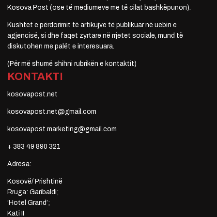
Kosova Post (ose të mediumeve me të cilat bashkëpunon).
Kushtet e përdorimit të artikujve të publikuar në uebin e
agjencisë, si dhe faqet zyrtare në rrjetet sociale, mund të
diskutohen me palët e interesuara.
(Për më shumë shihni rubrikën e kontaktit)
KONTAKTI
kosovapost.net
kosovapost.net@gmail.com
kosovapost.marketing@gmail.com
+ 383 49 890 321
Adresa:
Kosovë/ Prishtinë
Rruga: Garibaldi;
‘Hotel Grand’;
Kati II