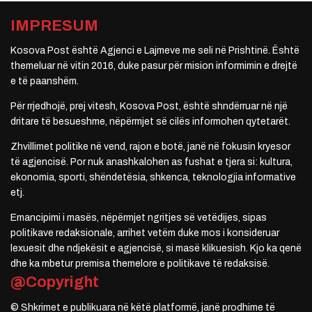
IMPRESUM
Kosova Post është Agjenci e Lajmeve me seli në Prishtinë. Është
themeluar në vitin 2016, duke pasur për mision informimin e drejtë
e të paanshëm.
Për rrjedhojë, prej vitesh, Kosova Post, është shndërruar në një
dritare të besueshme, nëpërmjet së cilës informohen qytetarët.
Zhvillimet politike në vend, rajon e botë, janë në fokusin kryesor
të agjencisë. Por nuk anashkalohen as fushat e tjera si: kultura,
ekonomia, sporti, shëndetësia, shkenca, teknologjia informative
etj.
Emancipimi i masës, nëpërmjet ngritjes së vetëdijes, sipas
politikave redaksionale, arrihet vetëm duke mos i konsideruar
lexuesit dhe ndjekësit e agjencisë, si masë klikuesish. Kjo ka qenë
dhe ka mbetur premisa themelore e politikave të redaksisë.
@Copyright
© Shkrimet e publikuara në këtë platformë, janë prodhime të