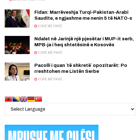
Fidan: Marrëveshja Turqi-Pakistan-Arabi
Saudite, e ngjashme me nenin 5 të NATO-s
2 ORË MË PARË
Ndalet në Jarinjë një pjesëtar i MUP-it serb,
MPB-ja i heq shtetësinë e Kosovës
3 ORË MË PARË
Pacolli i quan `të shkretë` opozitarët: Po
rreshtohen me Listën Serbe
3 ORË MË PARË