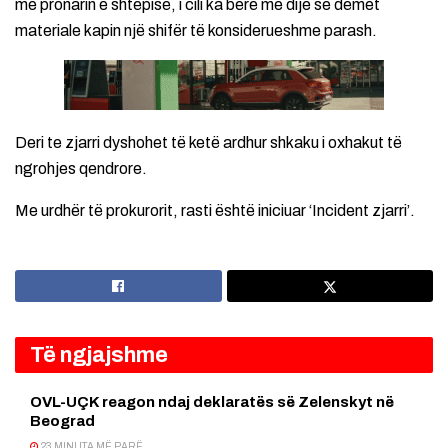
me pronarin e shtëpisë, i cili ka bërë me dije se dëmet
materiale kapin një shifër të konsiderueshme parash.
Deri te zjarri dyshohet të ketë ardhur shkaku i oxhakut të
ngrohjes qendrore.
Me urdhër të prokurorit, rasti është iniciuar ‘Incident zjarri’.
Të ngjajshme
OVL-UÇK reagon ndaj deklaratës së Zelenskyt në
Beograd
23 MINUTA MË PARË