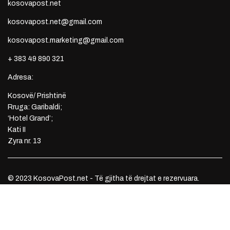
kosovapost.net
kosovapost.net@gmail.com
kosovapost.marketing@gmail.com
+ 383 49 890 321
Adresa:
Kosovë/ Prishtinë
Rruga: Garibaldi;
‘Hotel Grand’;
Kati II
Zyra nr. 13
© 2023 KosovaPost.net - Të gjitha të drejtat e rezervuara.