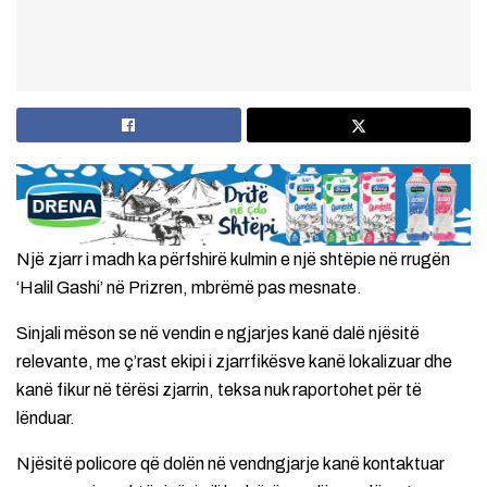
Një zjarr i madh ka përfshirë kulmin e një shtëpie në rrugën
‘Halil Gashi’ në Prizren, mbrëmë pas mesnate.
Sinjali mëson se në vendin e ngjarjes kanë dalë njësitë
relevante, me ç’rast ekipi i zjarrfikësve kanë lokalizuar dhe
kanë fikur në tërësi zjarrin, teksa nuk raportohet për të
lënduar.
Njësitë policore që dolën në vendngjarje kanë kontaktuar