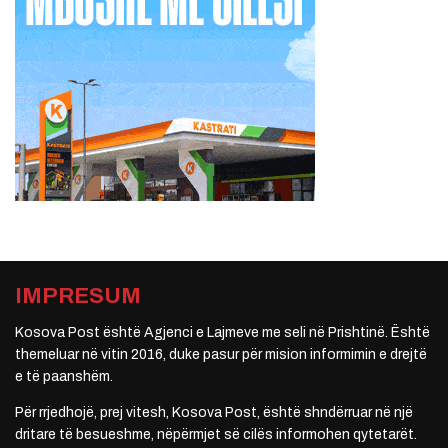
IMPRESUM
Kosova Post është Agjenci e Lajmeve me seli në Prishtinë. Është
themeluar në vitin 2016, duke pasur për mision informimin e drejtë
e të paanshëm.
Për rrjedhojë, prej vitesh, Kosova Post, është shndërruar në një
dritare të besueshme, nëpërmjet së cilës informohen qytetarët.