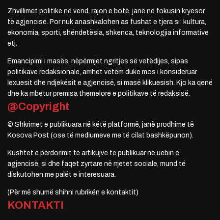
Zhvillimet politike në vend, rajon e botë, janë në fokusin kryesor
të agjencisë. Por nuk anashkalohen as fushat e tjera si: kultura,
ekonomia, sporti, shëndetësia, shkenca, teknologjia informative
etj.
Emancipimi i masës, nëpërmjet ngritjes së vetëdijes, sipas
politikave redaksionale, arrihet vetëm duke mos i konsideruar
lexuesit dhe ndjekësit e agjencisë, si masë klikuesish. Kjo ka qenë
dhe ka mbetur premisa themelore e politikave të redaksisë.
@Copyright
© Shkrimet e publikuara në këtë platformë, janë prodhime të
Kosova Post (ose të mediumeve me të cilat bashkëpunon).
Kushtet e përdorimit të artikujve të publikuar në uebin e
agjencisë, si dhe faqet zyrtare në rrjetet sociale, mund të
diskutohen me palët e interesuara.
(Për më shumë shihni rubrikën e kontaktit)
KONTAKTI