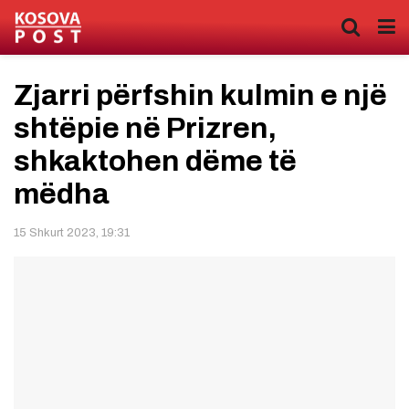
Zjarri përfshin kulmin e një
shtëpie në Prizren,
shkaktohen dëme të
mëdha
15 Shkurt 2023, 19:31