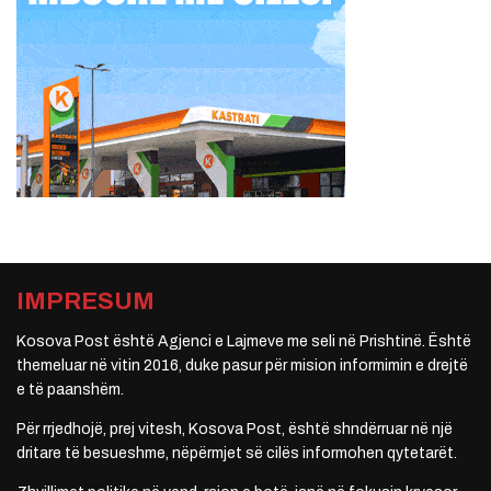
IMPRESUM
Kosova Post është Agjenci e Lajmeve me seli në Prishtinë. Është
themeluar në vitin 2016, duke pasur për mision informimin e drejtë
e të paanshëm.
Për rrjedhojë, prej vitesh, Kosova Post, është shndërruar në një
dritare të besueshme, nëpërmjet së cilës informohen qytetarët.