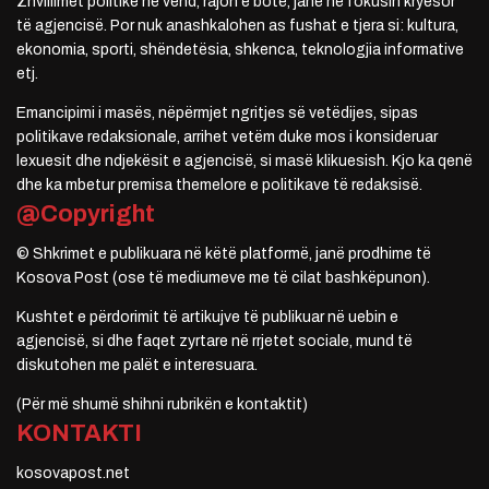
Zhvillimet politike në vend, rajon e botë, janë në fokusin kryesor
të agjencisë. Por nuk anashkalohen as fushat e tjera si: kultura,
ekonomia, sporti, shëndetësia, shkenca, teknologjia informative
etj.
Emancipimi i masës, nëpërmjet ngritjes së vetëdijes, sipas
politikave redaksionale, arrihet vetëm duke mos i konsideruar
lexuesit dhe ndjekësit e agjencisë, si masë klikuesish. Kjo ka qenë
dhe ka mbetur premisa themelore e politikave të redaksisë.
@Copyright
© Shkrimet e publikuara në këtë platformë, janë prodhime të
Kosova Post (ose të mediumeve me të cilat bashkëpunon).
Kushtet e përdorimit të artikujve të publikuar në uebin e
agjencisë, si dhe faqet zyrtare në rrjetet sociale, mund të
diskutohen me palët e interesuara.
(Për më shumë shihni rubrikën e kontaktit)
KONTAKTI
kosovapost.net