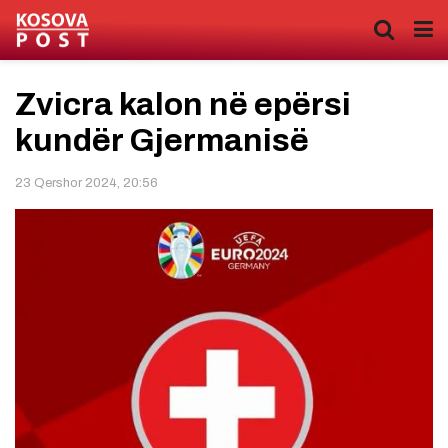
Zvicra kalon në epërsi
kundër Gjermanisë
23 Qershor 2024, 20:56