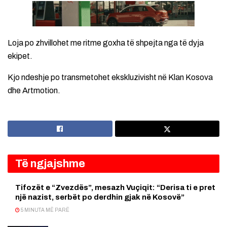
Loja po zhvillohet me ritme goxha të shpejta nga të dyja
ekipet.
Kjo ndeshje po transmetohet ekskluzivisht në Klan Kosova
dhe Artmotion.
Të ngjajshme
Tifozët e “Zvezdës”, mesazh Vuçiqit: “Derisa ti e pret
një nazist, serbët po derdhin gjak në Kosovë”
5 MINUTA MË PARË