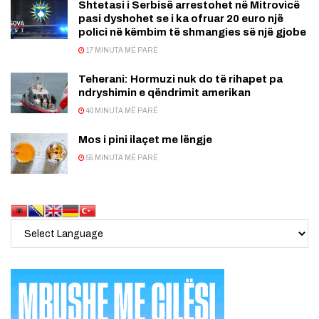
Shtetasi i Serbisë arrestohet në Mitrovicë
pasi dyshohet se i ka ofruar 20 euro një
polici në këmbim të shmangies së një gjobe
17 MINUTA MË PARË
Teherani: Hormuzi nuk do të rihapet pa
ndryshimin e qëndrimit amerikan
40 MINUTA MË PARË
Mos i pini ilaçet me lëngje
55 MINUTA MË PARË