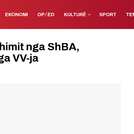
EKONOMI
OP / ED
KULTURË
SPORT
TE
thimit nga ShBA,
ga VV-ja