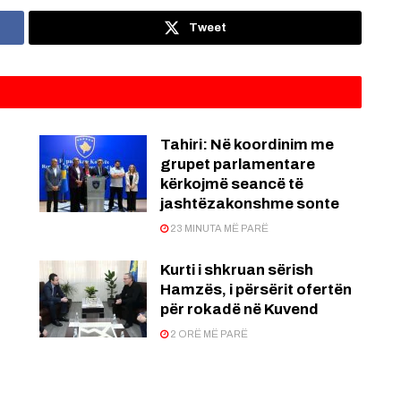
Tweet
Tahiri: Në koordinim me
grupet parlamentare
kërkojmë seancë të
jashtëzakonshme sonte
23 MINUTA MË PARË
Kurti i shkruan sërish
Hamzës, i përsërit ofertën
për rokadë në Kuvend
2 ORË MË PARË