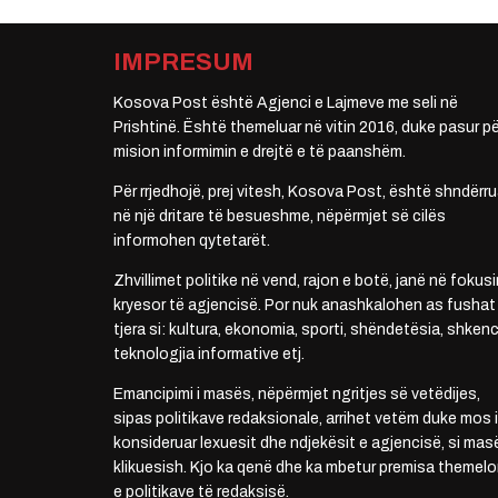
IMPRESUM
Kosova Post është Agjenci e Lajmeve me seli në
Prishtinë. Është themeluar në vitin 2016, duke pasur pë
mision informimin e drejtë e të paanshëm.
Për rrjedhojë, prej vitesh, Kosova Post, është shndërru
në një dritare të besueshme, nëpërmjet së cilës
informohen qytetarët.
Zhvillimet politike në vend, rajon e botë, janë në fokusi
kryesor të agjencisë. Por nuk anashkalohen as fushat
tjera si: kultura, ekonomia, sporti, shëndetësia, shkenc
teknologjia informative etj.
Emancipimi i masës, nëpërmjet ngritjes së vetëdijes,
sipas politikave redaksionale, arrihet vetëm duke mos i
konsideruar lexuesit dhe ndjekësit e agjencisë, si mas
klikuesish. Kjo ka qenë dhe ka mbetur premisa themelo
e politikave të redaksisë.