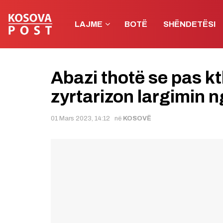
LAJME
BOTË
SHËNDETËSI
Abazi thotë se pas k
zyrtarizon largimin n
01 Mars 2023, 14:12
në
KOSOVË