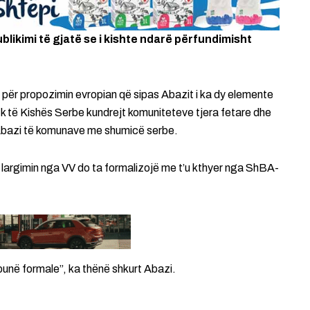
blikimi të gjatë se i kishte ndarë përfundimisht
it për propozimin evropian që sipas Abazit i ka dy elemente
ik të Kishës Serbe kundrejt komuniteteve tjera fetare dhe
r Abazi të komunave me shumicë serbe.
e largimin nga VV do ta formalizojë me t’u kthyer nga ShBA-
unë formale”, ka thënë shkurt Abazi.