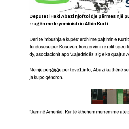
Deputeti Haki Abazi njoftoi dje përmes një pu
rrugën me kryeministrin Albin Kurti.
Deri te ‘mbushja e kupës’ erdhi me pajtimin e Kurt
fundosësë për Kosovën: konzervimin e rolit specif
dy, asociacionit apo ‘Zajednicës’ siç e ka quajtu
Në një përgjigje për teve1.info, Abazi ka thënë s
ja ku po qëndron.
“Jam në Amerikë. Kur të kthehem merrem me atë p