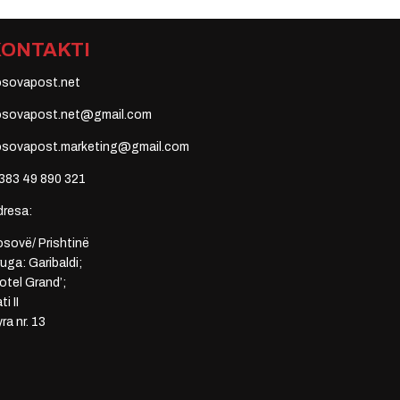
KONTAKTI
osovapost.net
osovapost.net@gmail.com
osovapost.marketing@gmail.com
383 49 890 321
dresa:
sovë/ Prishtinë
uga: Garibaldi;
otel Grand’;
ti II
ra nr. 13