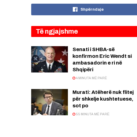
Shpërndaje
Të ngjajshme
Senati i SHBA-së
konfirmon Eric Wendt si
ambasadorin e ri në
Shqipëri
4 MINUTA MË PARË
Murati: Atëherë nuk flitej
për shkelje kushtetuese,
sot po
55 MINUTA MË PARË