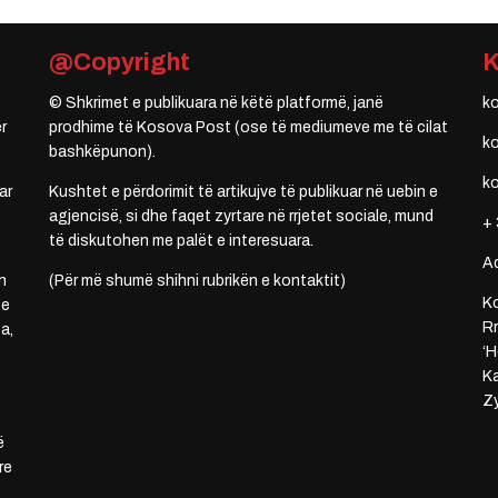
@Copyright
© Shkrimet e publikuara në këtë platformë, janë
k
r
prodhime të Kosova Post (ose të mediumeve me të cilat
k
bashkëpunon).
k
ar
Kushtet e përdorimit të artikujve të publikuar në uebin e
agjencisë, si dhe faqet zyrtare në rrjetet sociale, mund
+ 
të diskutohen me palët e interesuara.
A
n
(Për më shumë shihni rubrikën e kontaktit)
Ko
 e
Rr
a,
‘H
Ka
Zy
ë
re