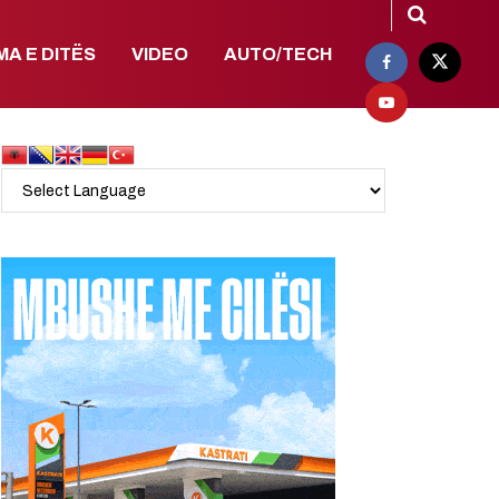
MA E DITËS
VIDEO
AUTO/TECH