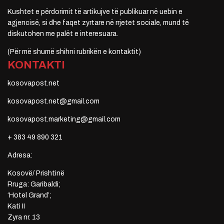
Kushtet e përdorimit të artikujve të publikuar në uebin e
agjencisë, si dhe faqet zyrtare në rrjetet sociale, mund të
diskutohen me palët e interesuara.
(Për më shumë shihni rubrikën e kontaktit)
KONTAKTI
kosovapost.net
kosovapost.net@gmail.com
kosovapost.marketing@gmail.com
+ 383 49 890 321
Adresa:
Kosovë/ Prishtinë
Rruga: Garibaldi;
‘Hotel Grand’;
Kati II
Zyra nr. 13