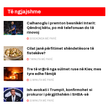
Të ngjajshme
Calhanoglu i premton besnikëri Interit:
Qëndroj këtu, po më telefonuan do të
rinovoj
15 SEKONDA MË PARË
Cilat janë përfitimet shëndetësore të
fistekëve?
7 MINUTA MË PARË
Tre të vr@rë nga súlmet ruse në Kiev, mes
tyre edhe fëmijë
11 MINUTA MË PARË
Ish-avokati i Trumpit, konfirmohet si
prokuror i përgjithshëm i SHBA-së
15 MINUTA MË PARË