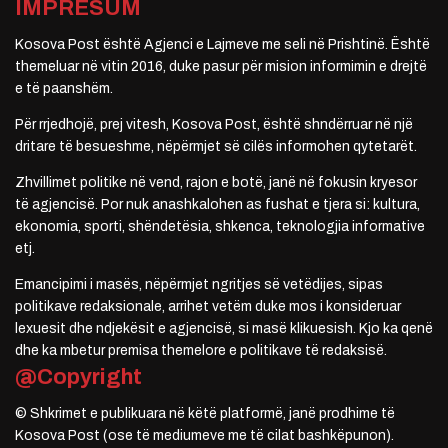
IMPRESUM
Kosova Post është Agjenci e Lajmeve me seli në Prishtinë. Është
themeluar në vitin 2016, duke pasur për mision informimin e drejtë
e të paanshëm.
Për rrjedhojë, prej vitesh, Kosova Post, është shndërruar në një
dritare të besueshme, nëpërmjet së cilës informohen qytetarët.
Zhvillimet politike në vend, rajon e botë, janë në fokusin kryesor
të agjencisë. Por nuk anashkalohen as fushat e tjera si: kultura,
ekonomia, sporti, shëndetësia, shkenca, teknologjia informative
etj.
Emancipimi i masës, nëpërmjet ngritjes së vetëdijes, sipas
politikave redaksionale, arrihet vetëm duke mos i konsideruar
lexuesit dhe ndjekësit e agjencisë, si masë klikuesish. Kjo ka qenë
dhe ka mbetur premisa themelore e politikave të redaksisë.
@Copyright
© Shkrimet e publikuara në këtë platformë, janë prodhime të
Kosova Post (ose të mediumeve me të cilat bashkëpunon).