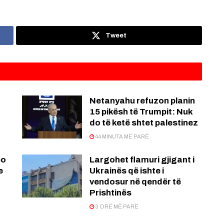
Tweet
Netanyahu refuzon planin
15 pikësh të Trumpit: Nuk
do të ketë shtet palestinez
44 MINUTA MË PARË
po
Largohet flamuri gjigant i
e
Ukrainës që ishte i
vendosur në qendër të
Prishtinës
3 ORË MË PARË