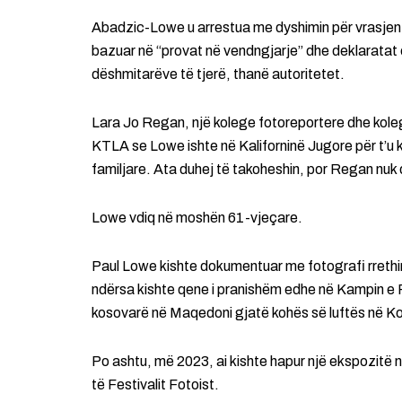
Abadzic-Lowe u arrestua me dyshimin për vrasjen e
bazuar në “provat në vendngjarje” dhe deklaratat e
dëshmitarëve të tjerë, thanë autoritetet.
Lara Jo Regan, një kolege fotoreportere dhe kole
KTLA se Lowe ishte në Kaliforninë Jugore për t’u 
familjare. Ata duhej të takoheshin, por Regan nuk d
Lowe vdiq në moshën 61-vjeçare.
Paul Lowe kishte dokumentuar me fotografi rrethi
ndërsa kishte qene i pranishëm edhe në Kampin e
kosovarë në Maqedoni gjatë kohës së luftës në K
Po ashtu, më 2023, ai kishte hapur një ekspozitë
të Festivalit Fotoist.