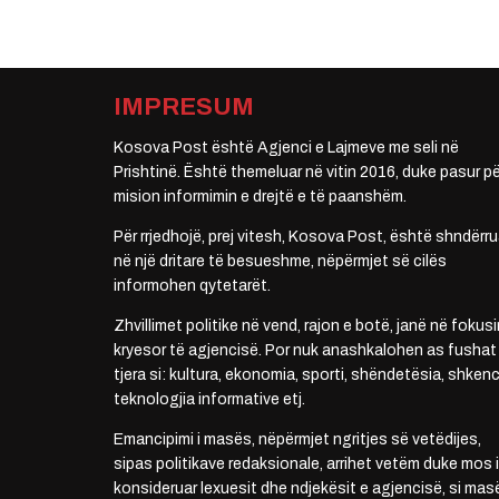
IMPRESUM
Kosova Post është Agjenci e Lajmeve me seli në
Prishtinë. Është themeluar në vitin 2016, duke pasur pë
mision informimin e drejtë e të paanshëm.
Për rrjedhojë, prej vitesh, Kosova Post, është shndërru
në një dritare të besueshme, nëpërmjet së cilës
informohen qytetarët.
Zhvillimet politike në vend, rajon e botë, janë në fokusi
kryesor të agjencisë. Por nuk anashkalohen as fushat
tjera si: kultura, ekonomia, sporti, shëndetësia, shkenc
teknologjia informative etj.
Emancipimi i masës, nëpërmjet ngritjes së vetëdijes,
sipas politikave redaksionale, arrihet vetëm duke mos i
konsideruar lexuesit dhe ndjekësit e agjencisë, si mas