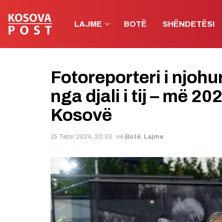
LAJME
BOTË
SHËNDETËSI
Fotoreporteri i njohu
nga djali i tij – më 2
Kosovë
15 Tetor 2024, 20:33
në
Botë
,
Lajme