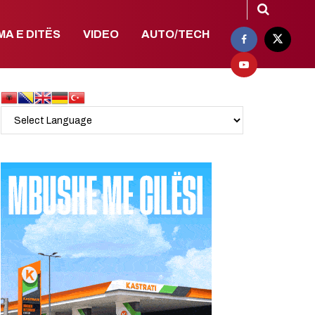
MA E DITËS
VIDEO
AUTO/TECH