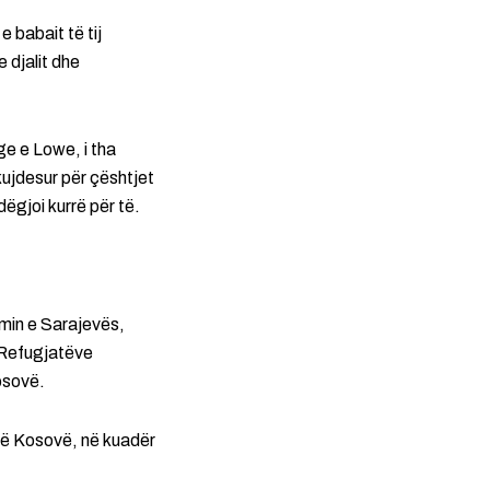
 babait të tij
 djalit dhe
ge e Lowe, i tha
kujdesur për çështjet
ëgjoi kurrë për të.
min e Sarajevës,
 Refugjatëve
osovë.
 në Kosovë, në kuadër