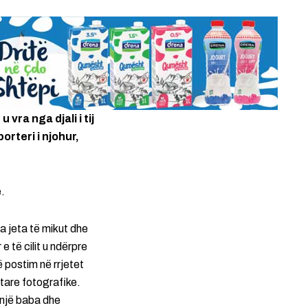
vra nga djali i tij
orteri i njohur,
e.
a jeta të mikut dhe
e të cilit u ndërpre
ë postim në rrjetet
tare fotografike.
 një baba dhe