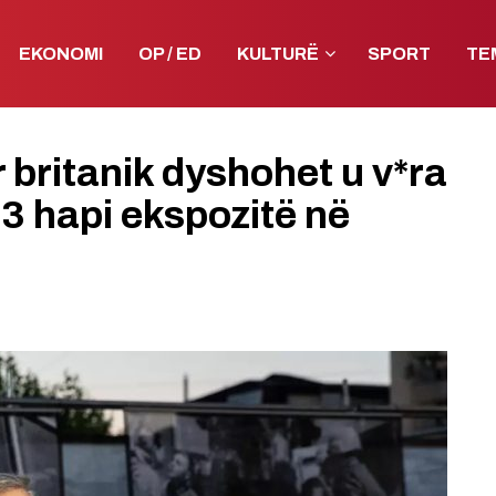
EKONOMI
OP / ED
KULTURË
SPORT
TE
r britanik dyshohet u v*ra
023 hapi ekspozitë në