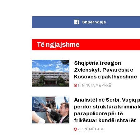
Shpërndaje
Të ngjajshme
Shqipëria i reagon
Zelenskyt: Pavarësia e
Kosovës e pakthyeshme
14 MINUTA MË PARË
Analistët në Serbi: Vuçiq 
përdor struktura kriminal
parapolicore për të
frikësuar kundërshtarët
2 ORË MË PARË