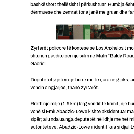
bashkëshort thellësisht i përkushtuar. Humbja ësh
dërrmuese dhe zemrat tona janë me gruan dhe famil
Zyrtarët policorë të kontesë së Los Anxhelosit mo
shtunën pasdite për një sulm në Malin “Baldy Roa
Gabriel.
Deputetët gjetën një burrë me të çara në gjoks; ai 
vendin e ngjarjes, thanë zyrtarët.
Rreth një milje (1.6 km) larg vendit të krimit, një bu
vonë si Emir Abadzic-Lowe kishte aksidentuar makin
sipër; ai u ndalua nga deputetët në lidhje me hetim
autoriteteve. Abadzic-Lowe u identifikua si djali 1