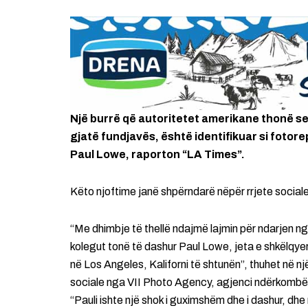
Një burrë që autoritetet amerikane thonë se u 
gjatë fundjavës, është identifikuar si fotorep
Paul Lowe, raporton “LA Times”.
Këto njoftime janë shpërndarë nëpër rrjete social
“Me dhimbje të thellë ndajmë lajmin për ndarjen ng
kolegut tonë të dashur Paul Lowe, jeta e shkëlqyer 
në Los Angeles, Kaliforni të shtunën”, thuhet në nj
sociale nga VII Photo Agency, agjenci ndërkombë
“Pauli ishte një shok i guximshëm dhe i dashur, dhe