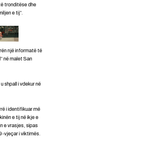
të tronditëse dhe
jen e tij”.
rën një informatë të
d” në malet San
u shpall i vdekur në
rrë i identifikuar më
ën e tij në ikje e
in e vrasjes, sipas
9-vjeçar i viktimës.