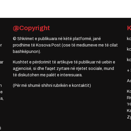
@Copyright
© Shkrimet e publikuara në këtë platformë, janë
k
r
prodhime të Kosova Post (ose të mediumeve me të cilat
k
bashkëpunon).
k
ar
Kushtet e përdorimit të artikujve të publikuar në uebin e
agjencisë, si dhe faqet zyrtare në rrjetet sociale, mund
+ 
të diskutohen me palët e interesuara.
A
n
(Për më shumë shihni rubrikën e kontaktit)
Ko
 e
Rr
a,
‘H
Ka
Zy
ë